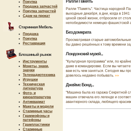
Ралли Память
Покупка
Продажа запчастей
Ралли "Память". Частица народной П
Покупка запчастей
выходные декабря, в дни, когда в 194
Сдам на прокат
ценой своей жизни, отбросили от сто
непобедимости немецко-фашистской 
Старинная Мебель
Без домкрата
Продажа
Покупка
Просматривая старые автомобильные 
Реставрация
бы давно решённых к тому времени за
Лондонский музей...
Блошиный рынок
Инструменты
"Культурная программа" или, по крайне
Монеты, знаки,
даже в командировке. Если вы читаете 
значки
вам есть чем заняться. Сегодня мы пр
Телерадиотехника
довелось недавно побывать.
»»
Игрушки
Техническая
Джеймс Бонд...
литература
"Машина была из гаража Секретной слу
Фото- и
киноаппаратура
машин отвечала его легенде и соотве
Антиквариат
авантюрного склада, любящего красив
Макеты и модели
Старинные часы
Граммофоны и
патефоны
Грампластинки
Старинные