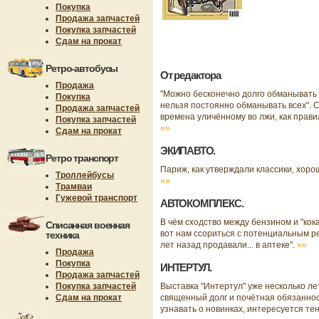
Покупка
Продажа запчастей
Покупка запчастей
Сдам на прокат
Ретро-автобусы
От редактора
Продажа
"Можно бесконечно долго обманывать
Покупка
нельзя постоянно обманывать всех". С
Продажа запчастей
времена уличённому во лжи, как прави
Покупка запчастей
»»
Сдам на прокат
ЭКИПАВТО.
Ретро транспорт
Париж, как утверждали классики, хоро
Троллейбусы
»»
Трамваи
Гужевой транспорт
АВТОКОМПЛЕКС.
В чём сходство между бензином и "кока
Списанная военная
вот нам ссориться с потенциальным ре
техника
лет назад продавали... в аптеке".
»»
Продажа
Покупка
ИНТЕРТУЛ.
Продажа запчастей
Покупка запчастей
Выставка "Интертул" уже несколько ле
Сдам на прокат
священный долг и почётная обязанност
узнавать о новинках, интересуется т