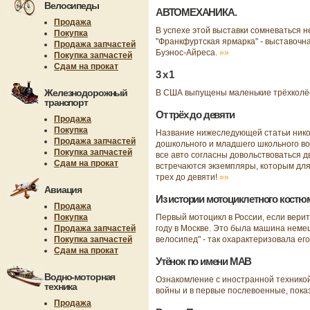
Велосипеды
АВТОМЕХАНИКА.
Продажа
В успехе этой выставки сомневаться н
Покупка
"Франкфуртская ярмарка" - выставочна
Продажа запчастей
Буэнос-Айреса.
»»
Покупка запчастей
Сдам на прокат
3 x 1
Железнодорожный
В США выпущены маленькие трёхколёс
транспорт
От трёх до девяти
Продажа
Покупка
Название нижеследующей статьи никои
Продажа запчастей
дошкольного и младшего школьного воз
Покупка запчастей
все авто согласны довольствоваться д
Сдам на прокат
встречаются экземпляры, которым для 
трех до девяти!
»»
Авиация
Из истории мотоциклетного костю
Продажа
Покупка
Первый мотоцикл в России, если верит
Продажа запчастей
году в Москве. Это была машина нем
Покупка запчастей
велосипед" - так охарактеризовала ег
Сдам на прокат
Утёнок по имени МАВ
Водно-моторная
Ознакомление с иностранной техникой,
техника
войны и в первые послевоенные, пок
Продажа