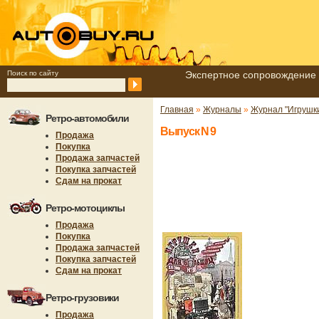
Поиск по сайту
Экспертное сопровождение 
Главная
»
Журналы
»
Журнал "Игрушк
Ретро-автомобили
Выпуск N 9
Продажа
Покупка
Продажа запчастей
Покупка запчастей
Сдам на прокат
Ретро-мотоциклы
Продажа
Покупка
Продажа запчастей
Покупка запчастей
Сдам на прокат
Ретро-грузовики
Продажа