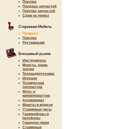
Покупка
Продажа запчастей
Покупка запчастей
Сдам на прокат
Старинная Мебель
Продажа
Покупка
Реставрация
Блошиный рынок
Инструменты
Монеты, знаки,
значки
Телерадиотехника
Игрушки
Техническая
литература
Фото- и
киноаппаратура
Антиквариат
Макеты и модели
Старинные часы
Граммофоны и
патефоны
Грампластинки
Старинные