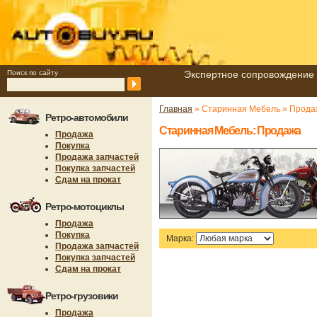
Поиск по сайту
Экспертное сопровождение 
Главная
» Старинная Мебель » Прода
Ретро-автомобили
Старинная Мебель: Продажа
Продажа
Покупка
Продажа запчастей
Покупка запчастей
Сдам на прокат
Ретро-мотоциклы
Продажа
Покупка
Марка:
Продажа запчастей
Покупка запчастей
Сдам на прокат
Ретро-грузовики
Продажа