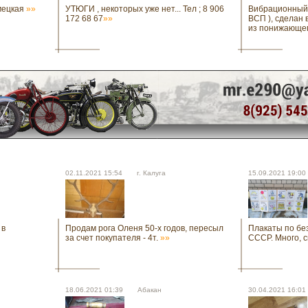
мецкая
»»
УТЮГИ , некоторых уже нет... Тел ; 8 906
Вибрационный 
172 68 67
»»
ВСП ), сделан 
из понижающе
02.11.2021 15:54 г. Калуга
15.09.2021 19:
 в
Продам рога Оленя 50-х годов, пересыл
Плакаты по бе
за счет покупателя - 4т.
»»
СССР. Много, с
18.06.2021 01:39 Абакан
30.04.2021 16: