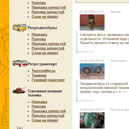
Покупка
Продажа запчастей
Покупка запчастей
02.08.2026 12:06 Москва
Сдам на прокат
Ретро-автобусы
Продажа
Смотрите фото, возможна пр
отдельности. Отправлю куда 
Покупка
Пишите,звоните отвечу на л
Продажа запчастей
Покупка запчастей
Сдам на прокат
18.08.2025 08:53 Красноярск
Ретро транспорт
Троллейбусы
Трамваи
Гужевой транспорт
Продам колёса от старинной
сельскохозяйственной техник
Списанная военная
грабли, плуг, сеялка и т. п.
»»
техника
Продажа
Покупка
23.08.2022 09:17 Ростов на до
Продажа запчастей
Покупка запчастей
Сдам на прокат