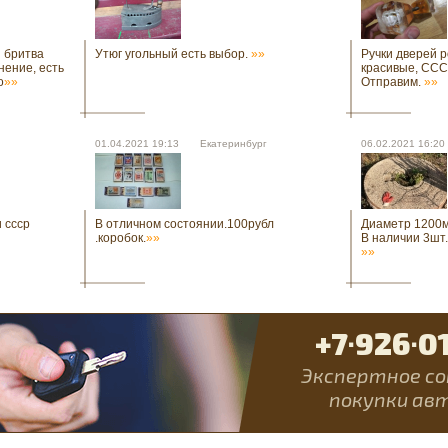
 бритва
Утюг угольный есть выбор.
»»
Ручки дверей р
нение, есть
красивые, СССР
о
»»
Отправим.
»»
01.04.2021 19:13 Екатеринбург
06.02.2021 16:
 ссср
В отличном состоянии.100рубл
Диаметр 1200м
.коробок.
»»
В наличии 3шт.
»»