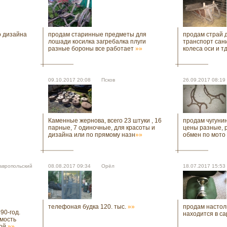
 дизайна
продам старинные предметы для
продам страй 
лошади косилка загребалка плуги
транспорт сани
разные бороны все работает
»»
колеса оси и т
09.10.2017 20:08 Псков
26.09.2017 08:
Каменные жернова, всего 23 штуки , 16
продам чугунин
парные, 7 одиночные, для красоты и
цены разные, 
дизайна или по прямому назн
»»
обмен по мото 
авропольский
08.08.2017 09:34 Орёл
18.07.2017 15:
телефоная будка 120. тыс.
»»
продам настол
90-год.
находится в са
имость
кой
»»