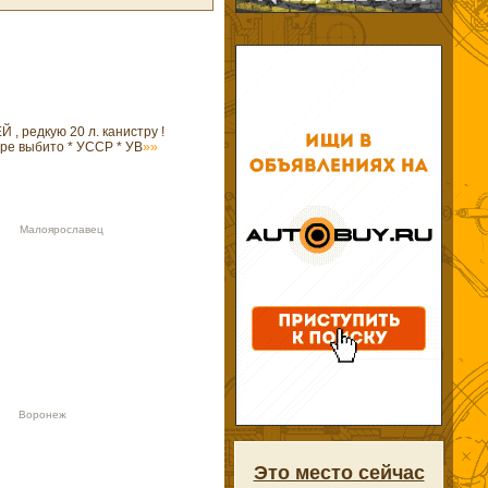
:26
, редкую 20 л. канистру !
нтре выбито * УССР * УВ
»»
16 Малоярославец
27 Воронеж
Это место сейчас