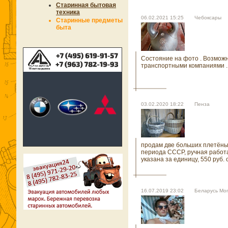
Старинная бытовая
техника
06.02.2021 15:25 Чебоксары
Старинные предметы
быта
Состояние на фото . Возмож
транспортными компаниями 
03.02.2020 18:22 Пенза
продам две больших плетёны
периода СССР, ручная работа
указана за единицу, 550 руб. 
16.07.2019 23:02 Беларусь Мо