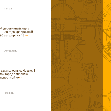
20 Пенза
ой деревянный ящик
 1988 года, фабричный ,
 90 см, ширина 48
»»
20 Астрахань
е двухполосные. Новые. В
угой город отправлю
анспортной ко
»»
06 Москва