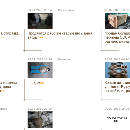
30.04.2020 23:24 Рассказово
12.02.2020 13:
на отправка
Продаются рабочие старые весы цена
продам больш
.
»»
за 1шт
»»
периода СССР,
размер: длина
25.12.2019 20:36 Иваново
18.09.2019 06:
х корзины
продам
»»
Коньки детски
, цена
упаковке. В др
о
»»
почтой или тр
гилев
31.03.2019 22:05
20.09.2018 15: