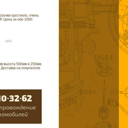
озочки оргстекло, очень
. Цена за обе 1000.
20 1941
м высота 500мм и 250мм.
 Доставка на покупателе