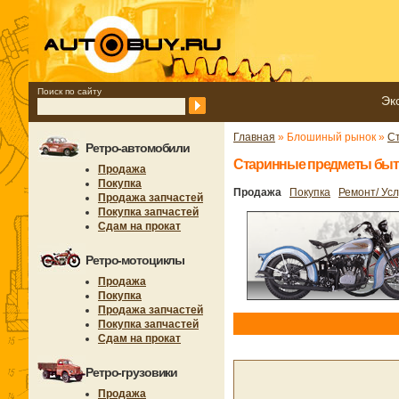
Поиск по сайту
Эк
Главная
» Блошиный рынок »
С
Ретро-автомобили
Старинные предметы быт
Продажа
Покупка
Продажа
Покупка
Ремонт/ Усл
Продажа запчастей
Покупка запчастей
Сдам на прокат
Ретро-мотоциклы
Продажа
Покупка
Продажа запчастей
Покупка запчастей
Сдам на прокат
Ретро-грузовики
Продажа