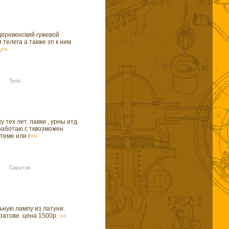
деревенский гужевой
 телега а также зп к ним
д
»»
19 Тула
у тех лет. лавки , урны итд
работаю с тквозможен
теме или г
»»
53 Саратов
ьную лампу из латуни.
ратове. цена 1500р.
»»