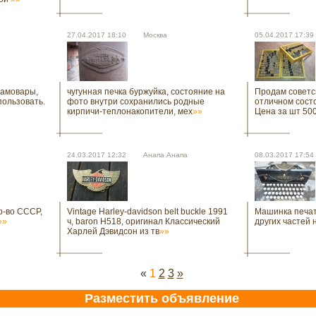
27.04.2017 18:10 Москва
05.04.2017 17:
амовары,
чугунная печка буржуйка, состояние на
Продам советс
ользовать.
фото внутри сохранились родные
отличном состо
кирпичи-теплонакопители, мех
»»
Цена за шт 50
24.03.2017 12:32 Анапа Анапа
08.03.2017 17:
р-во СССР,
Vintage Harley-davidson belt buckle 1991
Машинка печат
»»
ч, baron H518, оригинал Классический
других частей 
Харлей Дэвидсон из тв
»»
«
1
2
3
»
Разместить объявление