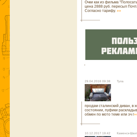
Очки как из фильма ''Полосаты
цена 2888 руб. пересыл Почт
Согласно тарифу.
»»
29.04.2018 09:38 Тула
продам сталинский диван, в 
состоянии, пуфики расклады
обмен по мото теме или зч г
»
10.12.2017 19:42 Каменск-Шахт