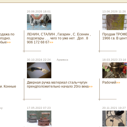
20.06.2026 18:01
13.06.2026 11
одажа по
ЛЕНИН, СТАЛИН , Гагарин , С. Есенин ,
Продам ТРОФЕЙ 
угодно.
подсигары . . . чего то уже нет . Доп . 8
1966 г.в. В це
юбые
»»
906 172 68 67
»»
30.10.2024 22:24 Армянск
18.03.2023 23:
Дверная ручка материал сталь+чугун
Рабочий
»»
и. Конные
прендположительно начало 20го века
»»
ну
17.05.2022 07:23
20.11.2021 19: