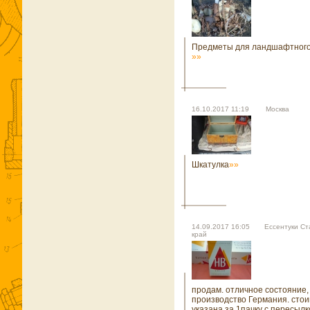
Предметы для ландшафтного
»»
16.10.2017 11:19 Москва
Шкатулка
»»
14.09.2017 16:05 Ессентуки Ст
край
продам. отличное состояние, 
производство Германия. сто
указана за 1пачку с пересыл