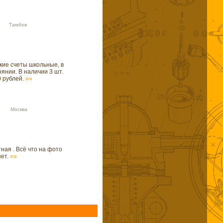
39 Тамбов
кие счеты школьные, в
янии. В наличии 3 шт.
0 рублей.
»»
54 Москва
ная . Всё что на фото
нет.
»»