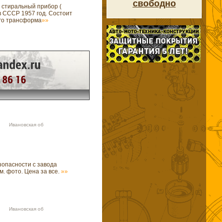
свободно
стиральный прибор (
в СССР 1957 год. Состоит
го трансформа
»»
00 Ивановская об
зопасности с завода
м. фото. Цена за все.
»»
01 Ивановская об