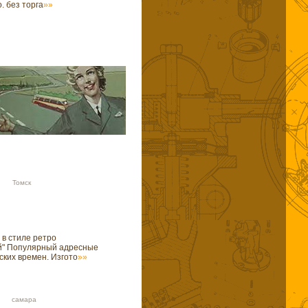
. без торга
»»
57 Томск
 в стиле ретро
й" Популярный адресные
ских времен. Изгото
»»
09 cамара