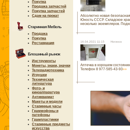
Покупка
Продажа запчастей
Покупка запчастей
Сдам на прокат
Абсолютно новая безопасная
Юность СССР. Складское хра
несколько экземпляров. Подх
Старинная Мебель
Продажа
Покупка
16.04.2021 11:15 Ногинск
Реставрация
Блошиный рынок
Инструменты
Аптечка в хорошем состоянии
Монеты, знаки, значки
Телефон 8 977-585-43-93
»»
Телерадиотехника
Игрушки
Техническая
литература
Фото- и
киноаппаратура
Антиквариат
Макеты и модели
Старинные часы
Граммофоны и
патефоны
Грампластинки
Старинные предметы
искусства