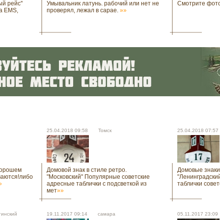
й рейс''
Умывальник латунь. рабочий или нет не
Смотрите фото
а EMS,
проверял, лежал в сарае.
»»
25.04.2018 09:58 Томск
25.04.2018 07:
хорошем
Домовой знак в стиле ретро.
Домовые знаки
ваются!либо
"Московский" Популярные советские
"Ленинградски
»
адресные таблички с подсветкой из
таблички совет
мет
»»
инский
19.11.2017 09:14 cамара
05.11.2017 23: