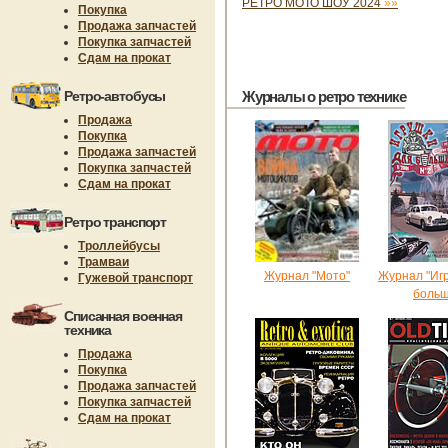
РЕТРО МОТО ШОУ 2024
»»
Покупка
Продажа запчастей
Покупка запчастей
Сдам на прокат
Ретро-автобусы
Журналы о ретро технике
Продажа
Покупка
Продажа запчастей
Покупка запчастей
Сдам на прокат
Ретро транспорт
Троллейбусы
Трамваи
Журнал "Мото"
Журнал "Иг
Гужевой транспорт
больш
Списанная военная
техника
Продажа
Покупка
Продажа запчастей
Покупка запчастей
Сдам на прокат