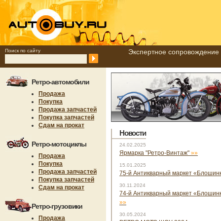
Поиск по сайту
Экспертное сопровождение 
Ретро-автомобили
Продажа
Покупка
Продажа запчастей
Покупка запчастей
Сдам на прокат
Новости
Ретро-мотоциклы
24.02.2025
Ярмарка "Ретро-Винтаж"
»»
Продажа
Покупка
15.01.2025
Продажа запчастей
75-й Антикварный маркет «Блошин
Покупка запчастей
30.11.2024
Сдам на прокат
74-й Антикварный маркет «Блошинка
»»
Ретро-грузовики
30.05.2024
Продажа