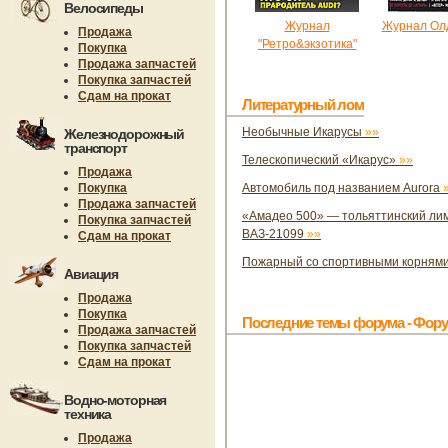
Велосипеды
Журнал
Журнал Ол
Продажа
"Ретро&экзотика"
Покупка
Продажа запчастей
Покупка запчастей
Сдам на прокат
Литературный лом
Необычные Икарусы
»»
Железнодорожный
транспорт
Телескопический «Икарус»
»»
Продажа
Покупка
Автомобиль под названием Aurora
Продажа запчастей
«Амадео 500» — тольяттинский лим
Покупка запчастей
ВАЗ-21099
»»
Сдам на прокат
Пожарный со спортивными корням
Авиация
Продажа
Покупка
Последние темы форума - Фору
Продажа запчастей
Покупка запчастей
Сдам на прокат
Водно-моторная
техника
Продажа