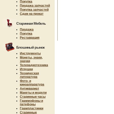
Покупка
Продажа запчастей
Покупка запчастей
Сдам на прокат
Старинная Мебель
Продажа
Покупка
Реставрация
Блошиный рынок
Инструменты
Монеты, знаки,
значки
Телерадиотехника
Игрушки
Техническая
литература
Фото- и
киноаппаратура
Антиквариат
Макеты и модели
Старинные часы
Граммофоны и
патефоны
Грампластинки
Старинные