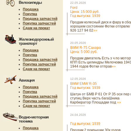
Велосипеды
22.05.2026
Ford
Продажа
Цена: 15 000 руб.
Покупка
Год выпуска: 1939
Продажа запчастей
Продам колесный диск и фару в сбо
Покупка запчастей
хорошем состоянии Фотки отпрвлю 
Сдам на прокат
926 127 94 02
»»
Железнодорожный
транспорт
20.05.2026
BMW R-75 Сахара
Продажа
Цена: 5 000 руб.
Покупка
Продам двигатель Есть з ч по мотор
Продажа запчастей
КПП Есть цилиндры Мелочовка 194
Покупка запчастей
1944 годов Фотки отправ
»»
Сдам на прокат
12.05.2026
Авиация
BMW EMW R-35
Продажа
Год выпуска: 1939
Покупка
Шатун от БМВ Р 61 От Р 35 оси пер 
Продажа запчастей
ступиц Верх часть багаШника
Покупка запчастей
Карбюратор Площадки под
»»
Сдам на прокат
24.04.2026
Водно-моторная
техника
Год выпуска: 1939
Продажа
Продам 2 покрышки 30х годов