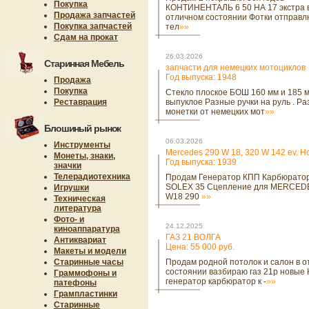
Покупка
КОНТИНЕНТАЛЬ 6 50 НА 17 экстра 
Продажа запчастей
отличном состоянии Фотки отправл
Покупка запчастей
тел
»»
Сдам на прокат
26.03.2026
Старинная Мебель
запчасти для немецких мотоциклов
Год выпуска: 1948
Продажа
Покупка
Стекло плоское БОШ 160 мм и 185 
Реставрация
выпуклое Разные ручки на руль . Р
монетки от немецких мот
»»
Блошиный рынок
06.03.2026
Инструменты
Mercedes 290 W 18, 320 W 142 ev. H
Монеты, знаки,
Год выпуска: 1939
значки
Телерадиотехника
Продам Генератор КПП Карбюрато
SOLEX 35 Сцепление для MERCED
Игрушки
W18 290
»»
Техническая
литература
Фото- и
24.12.2025
киноаппаратура
ГАЗ 21 ВОЛГА
Антиквариат
Цена: 55 000 руб.
Макеты и модели
Старинные часы
Продам родной потолок и салон в о
состоянии вазбираю газ 21р новые
Граммофоны и
генератор карбюратор к -
»»
патефоны
Грампластинки
Старинные