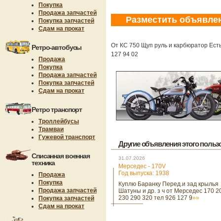
Покупка
Продажа запчастей
Разместить объявле
Покупка запчастей
Сдам на прокат
От КС 750 Щуп руль и карбюратор Ест
Ретро-автобусы
127 94 02
Продажа
Покупка
Продажа запчастей
Покупка запчастей
Сдам на прокат
Ретро транспорт
Троллейбусы
Трамваи
Гужевой транспорт
Другие объявления этого пользов
Списанная военная
31.07.2026
техника
Мерседес - 170V
Год выпуска: 1938
Продажа
Покупка
Куплю Баранку Перед.и зад крылья
Продажа запчастей
Шатуны и др. з ч от Мерседес 170 2
230 290 320 тел 926 127 9
»»
Покупка запчастей
Сдам на прокат