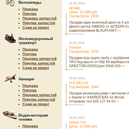
Велосипеды
21.05.2026
Штайр
Продажа
Цена: 15 000 руб.
Покупка
Год выпуска: 1939
Продажа запчастей
Продам один колесный диск на 4 ш
Покупка запчастей
Диностартер SIMENS от ШТЕЕРА Ес
Сдам на прокат
радиоприемник BLAUPUNKT
»»
Железнодорожный
транспорт
12.05.2026
Разное
Продажа
Год выпуска: 1939
Покупка
Продам под седло скобу с пруШина
Продажа запчастей
ТИЗ Зад крыло от ИШ 49 карбюрато
Покупка запчастей
GREETZIN Kf20S2для DKW 200
»»
Сдам на прокат
Авиация
05.05.2026
H-D WLA 42
Продажа
Год выпуска: 1944
Покупка
Продам резанную раму с мотором 
Продажа запчастей
с баком от ХАРЛЕЙ ВЛА 42 Фотки
Покупка запчастей
отправлю тел 926 127 94 02
»»
Сдам на прокат
Водно-моторная
16.04.2026
техника
Indian-741
Продажа
Цена: 15 000 руб.