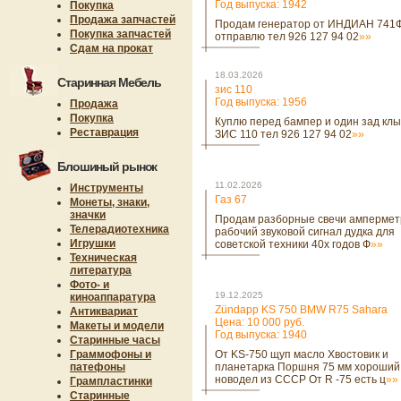
Год выпуска: 1942
Покупка
Продажа запчастей
Продам генератор от ИНДИАН 741
Покупка запчастей
отправлю тел 926 127 94 02
»»
Сдам на прокат
18.03.2026
Старинная Мебель
зис 110
Год выпуска: 1956
Продажа
Покупка
Куплю перед бампер и один зад клы
Реставрация
ЗИС 110 тел 926 127 94 02
»»
Блошиный рынок
11.02.2026
Инструменты
Газ 67
Монеты, знаки,
значки
Продам разборные свечи ампермет
Телерадиотехника
рабочий звуковой сигнал дудка для
Игрушки
советской техники 40х годов Ф
»»
Техническая
литература
Фото- и
19.12.2025
киноаппаратура
Zündapp KS 750 BMW R75 Sahara
Антиквариат
Цена: 10 000 руб.
Макеты и модели
Год выпуска: 1940
Старинные часы
Граммофоны и
От KS-750 щуп масло Хвостовик и
патефоны
планетарка Поршня 75 мм хороший
новодел из СССР От R -75 есть ц
»»
Грампластинки
Старинные