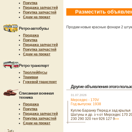
Покупка
Продажа запчастей
Разместить объявле
Покупка запчастей
Сдам на прокат
Продам новые красные фонари 2 штук
Ретро-автобусы
Продажа
Покупка
Продажа запчастей
Покупка запчастей
Сдам на прокат
Ретро транспорт
Троллейбусы
Трамваи
Гужевой транспорт
Другие объявления этого пользов
Списанная военная
31.07.2026
техника
Мерседес - 170V
Год выпуска: 1938
Продажа
Покупка
Куплю Баранку Перед.и зад крылья
Продажа запчастей
Шатуны и др. з ч от Мерседес 170 2
Покупка запчастей
230 290 320 тел 926 127 9
»»
Сдам на прокат