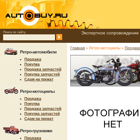
Поиск по сайту
Экспертное сопровождение 
Главная
» Ретро-мотоциклы »
Продажа
Ретро-автомобили
Продажа
Покупка
Продажа запчастей
Покупка запчастей
Сдам на прокат
Ретро-мотоциклы
Продажа
Покупка
Продажа запчастей
Покупка запчастей
Сдам на прокат
Ретро-грузовики
Продажа