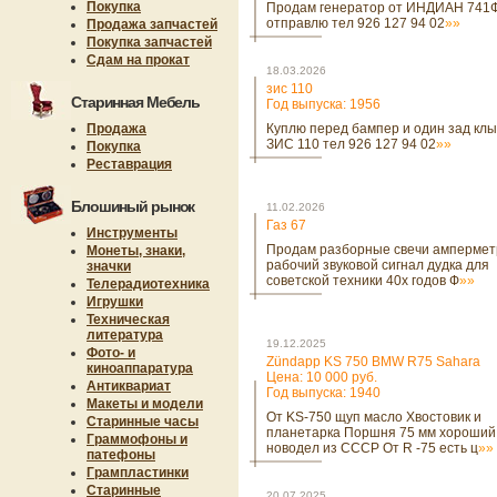
Покупка
Продам генератор от ИНДИАН 741
отправлю тел 926 127 94 02
»»
Продажа запчастей
Покупка запчастей
Сдам на прокат
18.03.2026
зис 110
Старинная Мебель
Год выпуска: 1956
Продажа
Куплю перед бампер и один зад клы
ЗИС 110 тел 926 127 94 02
»»
Покупка
Реставрация
Блошиный рынок
11.02.2026
Газ 67
Инструменты
Продам разборные свечи ампермет
Монеты, знаки,
рабочий звуковой сигнал дудка для
значки
советской техники 40х годов Ф
»»
Телерадиотехника
Игрушки
Техническая
литература
19.12.2025
Фото- и
Zündapp KS 750 BMW R75 Sahara
киноаппаратура
Цена: 10 000 руб.
Антиквариат
Год выпуска: 1940
Макеты и модели
От KS-750 щуп масло Хвостовик и
Старинные часы
планетарка Поршня 75 мм хороший
Граммофоны и
новодел из СССР От R -75 есть ц
»»
патефоны
Грампластинки
Старинные
20.07.2025