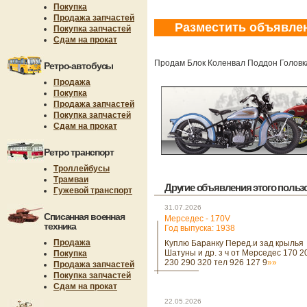
Покупка
Продажа запчастей
Разместить объявле
Покупка запчастей
Сдам на прокат
Продам Блок Коленвал Поддон Головка
Ретро-автобусы
Продажа
Покупка
Продажа запчастей
Покупка запчастей
Сдам на прокат
Ретро транспорт
Троллейбусы
Трамваи
Другие объявления этого пользов
Гужевой транспорт
31.07.2026
Списанная военная
Мерседес - 170V
техника
Год выпуска: 1938
Продажа
Куплю Баранку Перед.и зад крылья
Шатуны и др. з ч от Мерседес 170 2
Покупка
230 290 320 тел 926 127 9
»»
Продажа запчастей
Покупка запчастей
Сдам на прокат
22.05.2026