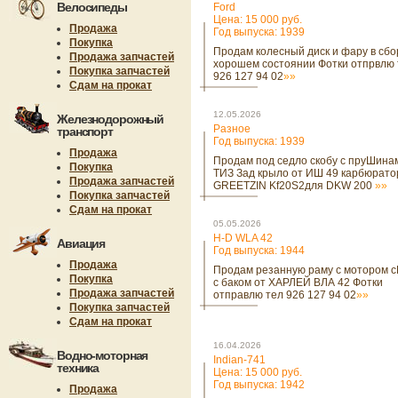
Велосипеды
Ford
Цена: 15 000 руб.
Продажа
Год выпуска: 1939
Покупка
Продам колесный диск и фару в сбо
Продажа запчастей
хорошем состоянии Фотки отпрвлю 
Покупка запчастей
926 127 94 02
»»
Сдам на прокат
12.05.2026
Железнодорожный
Разное
транспорт
Год выпуска: 1939
Продажа
Продам под седло скобу с пруШина
Покупка
ТИЗ Зад крыло от ИШ 49 карбюрато
Продажа запчастей
GREETZIN Kf20S2для DKW 200
»»
Покупка запчастей
Сдам на прокат
05.05.2026
H-D WLA 42
Авиация
Год выпуска: 1944
Продажа
Продам резанную раму с мотором 
Покупка
с баком от ХАРЛЕЙ ВЛА 42 Фотки
Продажа запчастей
отправлю тел 926 127 94 02
»»
Покупка запчастей
Сдам на прокат
16.04.2026
Водно-моторная
Indian-741
техника
Цена: 15 000 руб.
Год выпуска: 1942
Продажа