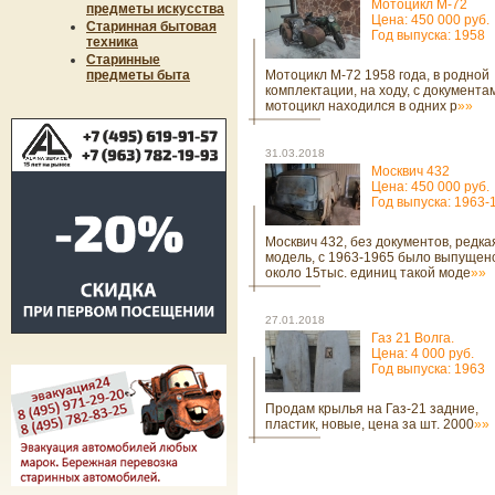
Мотоцикл М-72
предметы искусства
Цена: 450 000 руб.
Старинная бытовая
Год выпуска: 1958
техника
Старинные
предметы быта
Мотоцикл М-72 1958 года, в родной
комплектации, на ходу, с документа
мотоцикл находился в одних р
»»
31.03.2018
Москвич 432
Цена: 450 000 руб.
Год выпуска: 1963-
Москвич 432, без документов, редка
модель, с 1963-1965 было выпущен
около 15тыс. единиц такой моде
»»
27.01.2018
Газ 21 Волга.
Цена: 4 000 руб.
Год выпуска: 1963
Продам крылья на Газ-21 задние,
пластик, новые, цена за шт. 2000
»»