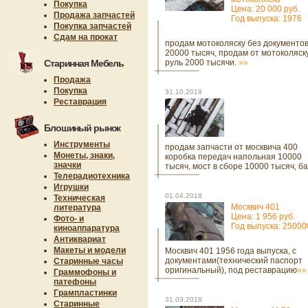
Покупка
Цена: 20 000 руб.
Продажа запчастей
Год выпуска: 1976
Покупка запчастей
Сдам на прокат
продам мотоколяску без документо
20000 тысяч, продам от мотоколяск
Старинная Мебель
руль 2000 тысячи.
»»
Продажа
Покупка
31.10.2019
Реставрация
Блошиный рынок
Инструменты
продам запчасти от москвича 400
Монеты, знаки,
коробка передач напольная 10000
значки
тысяч, мост в сборе 10000 тысяч, ба
Телерадиотехника
Игрушки
01.04.2018
Техническая
Москвич 401
литература
Цена: 1 956 руб.
Фото- и
Год выпуска: 25000
киноаппаратура
Антиквариат
Макеты и модели
Москвич 401 1956 года выпуска, с
документами(технический паспорт
Старинные часы
оригинальный), под реставрацию
»»
Граммофоны и
патефоны
Грампластинки
31.03.2018
Старинные