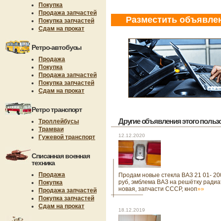
Покупка
Продажа запчастей
Разместить объявле
Покупка запчастей
Сдам на прокат
Ретро-автобусы
Продажа
Покупка
Продажа запчастей
Покупка запчастей
Сдам на прокат
Ретро транспорт
Другие объявления этого пользов
Троллейбусы
Трамваи
12.12.2020
Гужевой транспорт
Списанная военная
техника
Продажа
Продам новые стекла ВАЗ 21 01- 20
руб, эмблема ВАЗ на решётку ради
Покупка
новая, запчасти СССР, кноп
»»
Продажа запчастей
Покупка запчастей
Сдам на прокат
18.12.2019