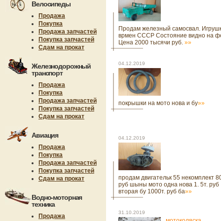
Велосипеды
Продажа
Покупка
Продам железный самосвал. Игруш
Продажа запчастей
врмен СССР Состояние видно на фо
Покупка запчастей
Цена 2000 тысячи руб.
»»
Сдам на прокат
04.12.2019
Железнодорожный
транспорт
Продажа
Покупка
Продажа запчастей
покрышки на мото нова и бу
»»
Покупка запчастей
Сдам на прокат
Авиация
04.12.2019
Продажа
Покупка
Продажа запчастей
Покупка запчастей
продам двигательк 55 некомплект 8
Сдам на прокат
руб шыны мото одна нова 1. 5т. руб
вторая бу 1000т. руб ба
»»
Водно-моторная
техника
31.10.2019
Продажа
мотоколяска