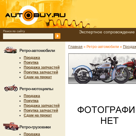
Поиск по сайту
Экспертное сопровождение 
Главная
» Ретро-автомобили »
Продаж
Ретро-автомобили
Продажа
Покупка
Продажа запчастей
Покупка запчастей
Сдам на прокат
Ретро-мотоциклы
Продажа
Покупка
Продажа запчастей
Покупка запчастей
Сдам на прокат
Ретро-грузовики
Продажа