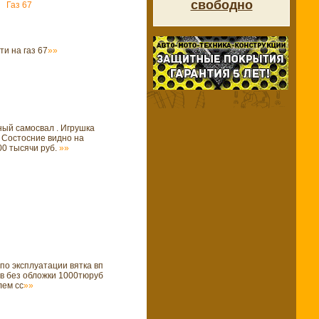
свободно
Газ 67
и на газ 67
»»
ый самосвал . Игрушка
 Состосние видно на
00 тысячи руб.
»»
по эксплуатации вятка вп
ов без обложки 1000тюруб
лем сс
»»