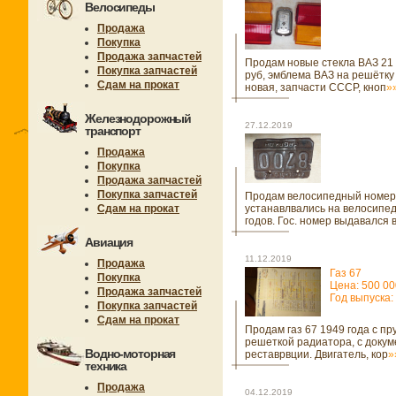
Велосипеды
Продажа
Покупка
Продажа запчастей
Продам новые стекла ВАЗ 21 
Покупка запчастей
руб, эмблема ВАЗ на решётку
Сдам на прокат
новая, запчасти СССР, кноп
»
Железнодорожный
27.12.2019
транспорт
Продажа
Покупка
Продажа запчастей
Покупка запчастей
Продам велосипедный номер
Сдам на прокат
устанавлвались на велосипед
годов. Гос. номер выдавался 
Авиация
11.12.2019
Продажа
Газ 67
Покупка
Цена: 500 00
Продажа запчастей
Год выпуска:
Покупка запчастей
Сдам на прокат
Продам газ 67 1949 года с пр
решеткой радиатора, с доку
Водно-моторная
реставрвции. Двигатель, кор
»
техника
Продажа
04.12.2019