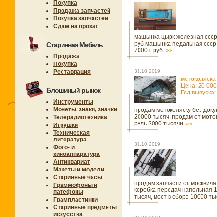
Покупка
Продажа запчастей
Покупка запчастей
Сдам на прокат
машынка цырк железная ссср 
руб машынка педальная ссср 
Старинная Мебель
7000т. руб.
»»
Продажа
Покупка
Реставрация
31.10.2019
мотоколяска
Цена: 20 000
Блошиный рынок
Год выпуска:
Инструменты
Монеты, знаки, значки
продам мотоколяску без доку
20000 тысяч, продам от мото
Телерадиотехника
руль 2000 тысячи.
»»
Игрушки
Техническая
литература
31.10.2019
Фото- и
киноаппаратура
Антиквариат
Макеты и модели
Старинные часы
продам запчасти от москвича
Граммофоны и
коробка передач напольная 
патефоны
тысяч, мост в сборе 10000 ты
Грампластинки
Старинные предметы
искусства