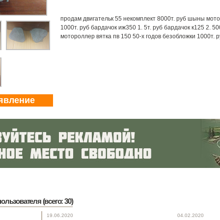
продам двигательк 55 некомплект 8000т. руб шыны мото о
1000т. руб бардачок иж350 1. 5т. руб бардачок к125 2. 5
мотороллер вятка пв 150 50-х годов безобложки 1000т. р
явление
ользователя (всего: 30)
19.06.2020
04.02.2020