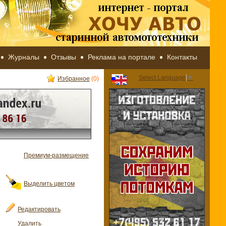
Журналы
Отзывы
Реклама на портале
Контакты
Select Language
▼
Избранное
(0)
Премиум-размещение
Выделить цветом
Редактировать
Удалить