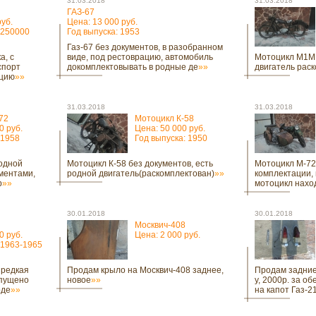
31.03.2018
31.03.2018
ГАЗ-67
руб.
Цена: 13 000 руб.
 250000
Год выпуска: 1953
Газ-67 без документов, в разобранном
а, с
виде, под рестоврацию, автомобиль
Мотоцикл М1М 
спорт
докомплектовывать в родные де
»»
двигатель рас
ацию
»»
31.03.2018
31.03.2018
72
Мотоцикл К-58
0 руб.
Цена: 50 000 руб.
 1958
Год выпуска: 1950
родной
Мотоцикл К-58 без документов, есть
Мотоцикл М-72 
ументами,
родной двигатель(раскомплектован)
»»
комплектации, 
р
»»
мотоцикл нахо
30.01.2018
30.01.2018
Москвич-408
0 руб.
Цена: 2 000 руб.
 1963-1965
 редкая
Продам крыло на Москвич-408 заднее,
Продам задние
ыпущено
новое
»»
у, 2000р. за об
оде
»»
на капот Газ-21