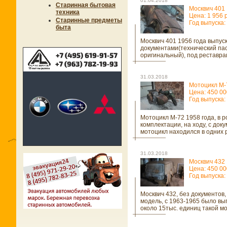
01.04.2018
Старинная бытовая
Москвич 401
техника
Цена: 1 956 
Старинные предметы
Год выпуска:
быта
Москвич 401 1956 года выпуск
документами(технический па
оригинальный), под реставр
31.03.2018
Мотоцикл М-
Цена: 450 00
Год выпуска:
Мотоцикл М-72 1958 года, в 
комплектации, на ходу, с док
мотоцикл находился в одних 
31.03.2018
Москвич 432
Цена: 450 00
Год выпуска:
Москвич 432, без документов,
модель, с 1963-1965 было в
около 15тыс. единиц такой м