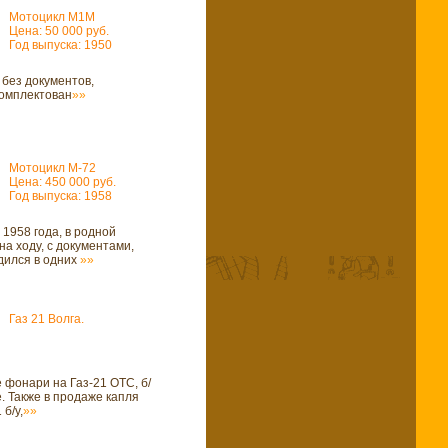
Мотоцикл М1М
Цена: 50 000 руб.
Год выпуска: 1950
без документов,
комплектован
»»
Мотоцикл М-72
Цена: 450 000 руб.
Год выпуска: 1958
1958 года, в родной
на ходу, с документами,
дился в одних
»»
Газ 21 Волга.
 фонари на Газ-21 ОТС, б/
е. Также в продаже капля
 б/у,
»»