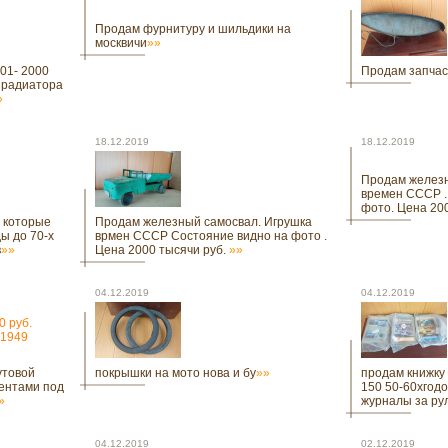
Продам фурнитуру и шильдики на
москвичи
»»
01- 2000
Продам запчаст
 радиатора
»
18.12.2019
18.12.2019
Продам железн
времен СССР .
фото. Цена 20
 которые
Продам железный самосвал. Игрушка
ы до 70-х
врмен СССР Состояние видно на фото .
в
»»
Цена 2000 тысячи руб.
»»
04.12.2019
04.12.2019
0 руб.
 1949
утовой
покрышки на мото нова и бу
»»
продам книжку 
ментами под
150 50-60хгод
»
журналы за ру
04.12.2019
02.12.2019