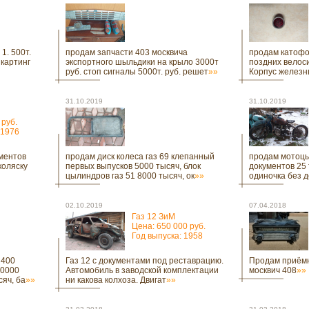
1. 500т.
продам запчасти 403 москвича
продам катофо
картинг
экспортного шыльдики на крыло 3000т
поздних велос
руб. стоп сигналы 5000т. руб. решет
»»
Корпус желез
31.10.2019
31.10.2019
 руб.
 1976
ментов
продам диск колеса газ 69 клепанный
продам мотоцык
коляску
первых выпусков 5000 тысяч, блок
документов 25 
цылиндров газ 51 8000 тысяч, ок
»»
одиночка без д
02.10.2019
07.04.2018
Газ 12 ЗиМ
Цена: 650 000 руб.
Год выпуска: 1958
 400
Газ 12 с документами под реставрацию.
Продам приёмн
10000
Автомобиль в заводской комплектации
москвич 408
»»
сяч, ба
»»
ни какова колхоза. Двигат
»»