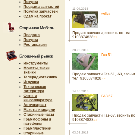
Покупка
Продажа запчастей
11.09.2018
Покупка запчастей
wiIIys
Сдам на прокат
Старинная Мебель
Продаю запчасти, звонить по тел
Продажа
9103874828
»»
Покупка
Реставрация
28.08.2018
Газ 51
Блошиный рынок
Инструменты
Монеты, знаки,
значки
Продаю запчасти Газ-51, -63, звони
Телерадиотехника
тел. 9103874828
»»
Игрушки
Техническая
литература
14.08.2018
Фото- и
ГАЗ 67
киноаппаратура
Антиквариат
Макеты и модели
Старинные часы
Продаю запчасти Газ-67, звонить по
Граммофоны и
9103874828
»»
патефоны
Грампластинки
03.08.2018
Старинные