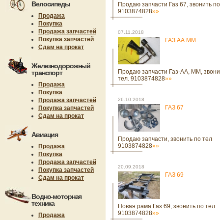
Велосипеды
Продаю запчасти Газ 67, звонить по
9103874828
»»
Продажа
Покупка
Продажа запчастей
07.11.2018
Покупка запчастей
ГАЗ АА ММ
Сдам на прокат
Железнодорожный
Продаю запчасти Газ-АА, ММ, звони
транспорт
тел. 9103874828
»»
Продажа
Покупка
Продажа запчастей
26.10.2018
ГАЗ 67
Покупка запчастей
Сдам на прокат
Авиация
Продаю запчасти, звонить по тел
9103874828
»»
Продажа
Покупка
Продажа запчастей
20.09.2018
Покупка запчастей
ГАЗ 69
Сдам на прокат
Водно-моторная
техника
Новая рама Газ 69, звонить по тел
9103874828
»»
Продажа