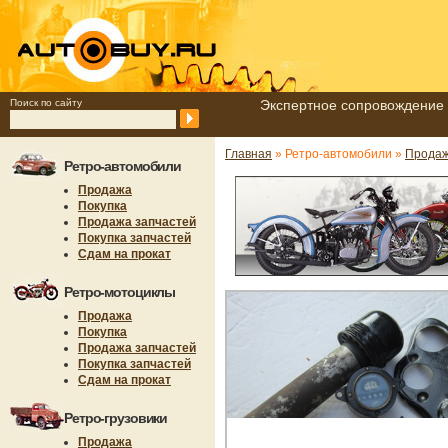
Поиск по сайту
Экспертное сопровождение 
Главная
» Ретро-автомобили »
Продаж
Ретро-автомобили
Продажа
Покупка
Продажа запчастей
Покупка запчастей
Сдам на прокат
Ретро-мотоциклы
Продажа
Покупка
Продажа запчастей
Покупка запчастей
Сдам на прокат
Ретро-грузовики
Продажа