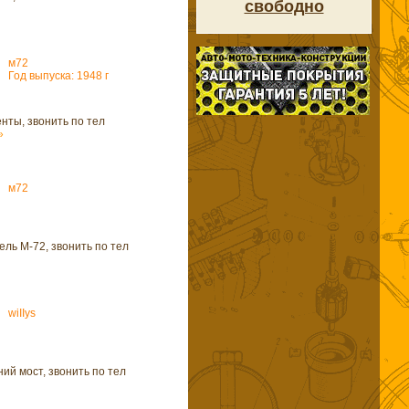
свободно
м72
Год выпуска: 1948 г
нты, звонить по тел
»
м72
ль М-72, звонить по тел
wiIIys
ий мост, звонить по тел