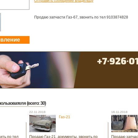
Отправить сообщение владельцу
Продаю запчасти Газ-67, звонить по тел 9103874828
явление
ользователя (всего: 30)
22.11.2018
16.11.2018
Газ-21
ить по тел
Продаю Газ-21, документы, звонить по
Продаю запчаст