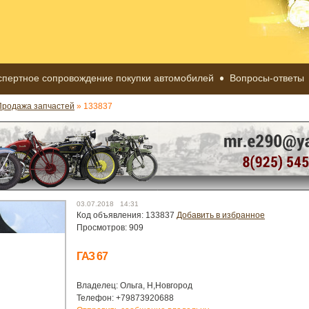
спертное сопровождение покупки автомобилей
Вопросы-ответы
Продажа запчастей
» 133837
03.07.2018 14:31
Код объявления: 133837
Добавить в избранное
Просмотров: 909
ГАЗ 67
Владелец: Ольга, Н,Новгород
Телефон: +79873920688