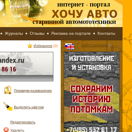
Журналы
Отзывы
Реклама на портале
Контакты
Select Language
▼
Избранное
(0)
Премиум-размещение
Выделить цветом
Редактировать
Удалить