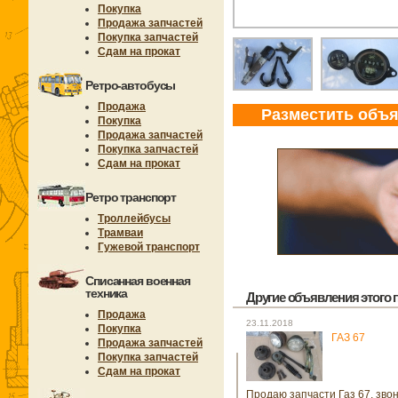
Покупка
Продажа запчастей
Покупка запчастей
Сдам на прокат
Ретро-автобусы
Продажа
Разместить объ
Покупка
Продажа запчастей
Покупка запчастей
Сдам на прокат
Ретро транспорт
Троллейбусы
Трамваи
Гужевой транспорт
Списанная военная
техника
Другие объявления этого п
Продажа
23.11.2018
Покупка
ГАЗ 67
Продажа запчастей
Покупка запчастей
Сдам на прокат
Продаю запчасти Газ 67, звон