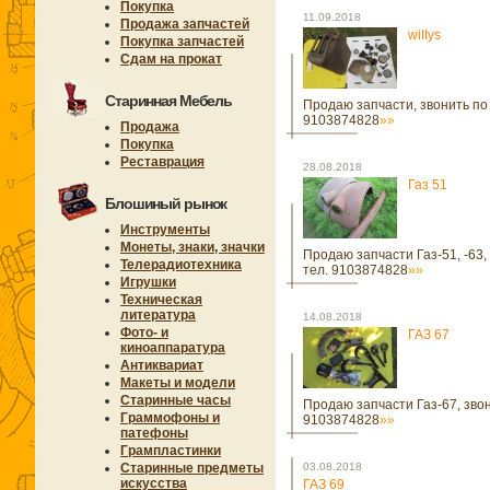
Покупка
11.09.2018
Продажа запчастей
wiIIys
Покупка запчастей
Сдам на прокат
Старинная Мебель
Продаю запчасти, звонить по
9103874828
»»
Продажа
Покупка
Реставрация
28.08.2018
Газ 51
Блошиный рынок
Инструменты
Монеты, знаки, значки
Продаю запчасти Газ-51, -63,
Телерадиотехника
тел. 9103874828
»»
Игрушки
Техническая
литература
14.08.2018
Фото- и
ГАЗ 67
киноаппаратура
Антиквариат
Макеты и модели
Старинные часы
Продаю запчасти Газ-67, звон
Граммофоны и
9103874828
»»
патефоны
Грампластинки
Старинные предметы
03.08.2018
искусства
ГАЗ 69