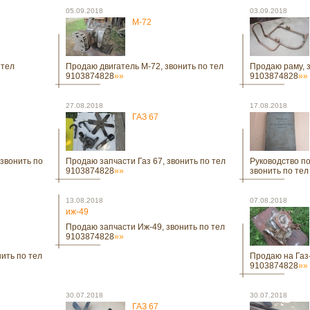
05.09.2018
03.09.2018
М-72
 тел
Продаю двигатель М-72, звонить по тел
Продаю раму, з
9103874828
»»
9103874828
»»
27.08.2018
17.08.2018
ГАЗ 67
 звонить по
Продаю запчасти Газ 67, звонить по тел
Руководство п
9103874828
»»
звонить по те
13.08.2018
07.08.2018
иж-49
Продаю запчасти Иж-49, звонить по тел
9103874828
»»
ить по тел
Продаю на Газ-
9103874828
»»
30.07.2018
30.07.2018
ГАЗ 67