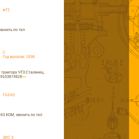
м72
вонить по тел
С
Год выпуска: 1938
о трактору ЧТЗ Сталинец,
л 9103874828
»»
ГАЗ-63
63 КОМ, звонить по тел
ЗИС 5