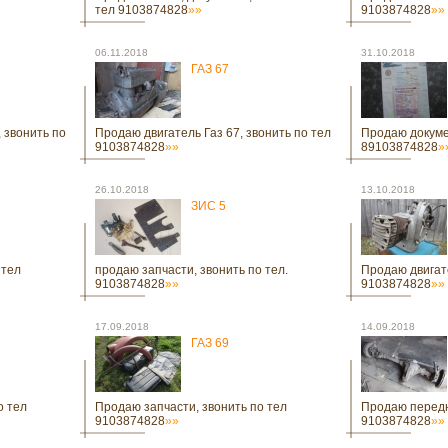
тел 9103874828
»»
9103874828
»»
06.11.2018
31.10.2018
ГАЗ 67
 звонить по
Продаю двигатель Газ 67, звонить по тел
Продаю докуме
9103874828
»»
89103874828
»
26.10.2018
13.10.2018
ЗИС 5
 тел
продаю запчасти, звонить по тел.
Продаю двигате
9103874828
»»
9103874828
»»
17.09.2018
14.09.2018
ГАЗ 69
о тел
Продаю запчасти, звонить по тел
Продаю передн
9103874828
»»
9103874828
»»