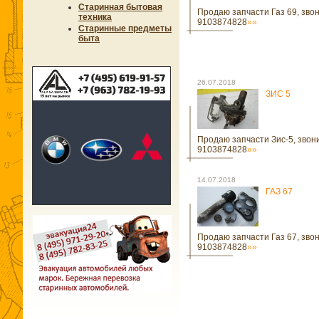
Старинная бытовая
Продаю запчасти Газ 69, звон
техника
9103874828
»»
Старинные предметы
быта
26.07.2018
ЗИС 5
Продаю запчасти Зис-5, звон
9103874828
»»
14.07.2018
ГАЗ 67
Продаю запчасти Газ 67, звон
9103874828
»»