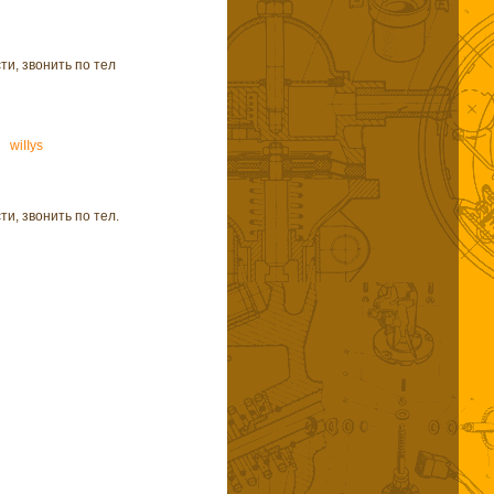
и, звонить по тел
wiIIys
и, звонить по тел.