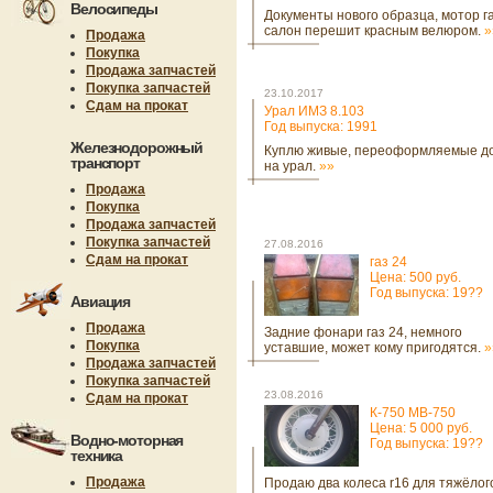
Велосипеды
Документы нового образца, мотор га
салон перешит красным велюром.
»
Продажа
Покупка
Продажа запчастей
Покупка запчастей
23.10.2017
Сдам на прокат
Урал ИМЗ 8.103
Год выпуска: 1991
Железнодорожный
Куплю живые, переоформляемые д
транспорт
на урал.
»»
Продажа
Покупка
Продажа запчастей
Покупка запчастей
27.08.2016
Сдам на прокат
газ 24
Цена: 500 руб.
Год выпуска: 19??
Авиация
Продажа
Задние фонари газ 24, немного
Покупка
уставшие, может кому пригодятся.
»
Продажа запчастей
Покупка запчастей
23.08.2016
Сдам на прокат
К-750 МВ-750
Цена: 5 000 руб.
Водно-моторная
Год выпуска: 19??
техника
Продажа
Продаю два колеса r16 для тяжёлог