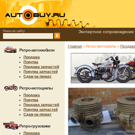
Поиск по сайту
Экспертное сопровождение 
Главная
» Ретро-мотоциклы »
Продажа
Ретро-автомобили
Продажа
Покупка
Продажа запчастей
Покупка запчастей
Сдам на прокат
Ретро-мотоциклы
Продажа
Покупка
Продажа запчастей
Покупка запчастей
Сдам на прокат
Ретро-грузовики
Продажа