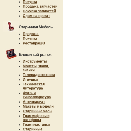
Покупка
Продажа запчастей
Покупка запчастей
Сдам на прокат
Старинная Мебель
Продажа
Покупка
Реставрация
Блошиный рынок
Инструменты
Монеты, знаки,
значки
Телерадиотехника
Игрушки
Техническая
литература
Фото- и
киноаппаратура
Антиквариат
Макеты и модели
Старинные часы
Граммофоны и
патефоны
Грампластинки
Старинные