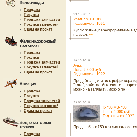
Велосипеды
Продажа
Покупка
23.10.2017
Урал ИМЗ 8.103
Продажа запчастей
Год выпуска: 1991
Покупка запчастей
Сдам на прокат
Куплю живые, переоформляемые д
на урал.
»»
Железнодорожный
транспорт
Продажа
Покупка
19.10.2016
Продажа запчастей
Алка
Покупка запчастей
Цена: 5 000 руб.
Сдам на прокат
Год выпуска: 19??
Продаётся двигатель рефрижерато
Авиация
"алка", работал, был снят с запорож
можно на запчасти, можно по
»»
Продажа
Покупка
Продажа запчастей
23.08.2016
Покупка запчастей
К-750 МВ-750
Сдам на прокат
Цена: 1 000 руб.
Год выпуска: 19??
Водно-моторная
техника
Продаю бак к 750 в отличном состо
»»
Продажа