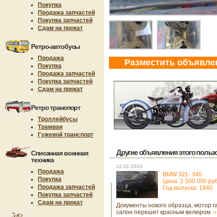
Покупка
Продажа запчастей
Покупка запчастей
Сдам на прокат
Ретро-автобусы
Продажа
Разместить объявле
Покупка
Продажа запчастей
Покупка запчастей
Сдам на прокат
Ретро транспорт
Троллейбусы
Трамваи
Гужевой транспорт
Другие объявления этого пользов
Списанная военная
техника
22.01.2020
Продажа
BMW 321- 340
Покупка
Цена: 2 500 000 руб
Продажа запчастей
Год выпуска: 1940
Покупка запчастей
Сдам на прокат
Документы нового образца, мотор га
салон перешит красным велюром.
»