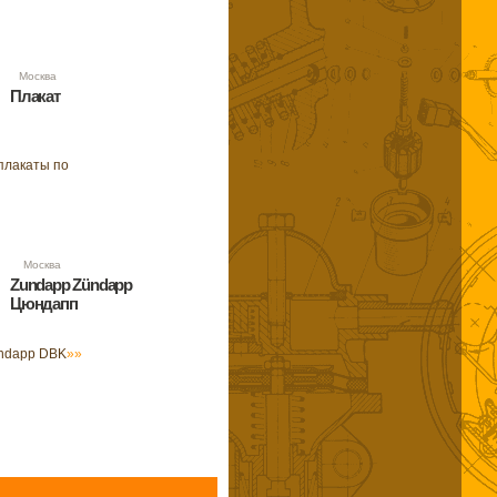
31 Москва
Плакат
плакаты по
20 Москва
Zundapp Zündapp
Цюндапп
ndapp DBK
»»