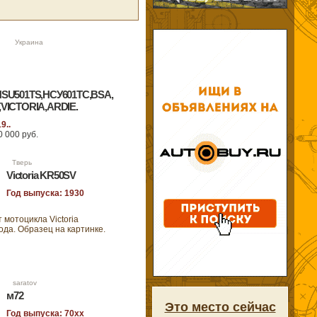
05 Украина
SU501TS,НСУ601ТС,BSA,D-
VICTORIA,ARDIE.
9..
0 000 руб.
501, 601,251 os-osl , nsu
+38 097 8758782 можно не
59 Тверь
 запча
»»
Victoria KR50SV
Год выпуска: 1930
 мотоцикла Victoria
да. Образец на картинке.
7 saratov
м72
Это место сейчас
Год выпуска: 70хх