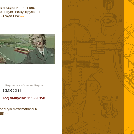
для седения раннего
ральную ножку, пружины.
58 года Пре
»»
3 Кировская область, Киров
СМЗ-С1Л
Год выпуска: 1952-1958
ёсную мотоколяску в
нии
»»