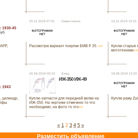
25.11.2019 07:01 Севастополь
14.11.2019 15:
: 1930-45
руб.
APP,
Рассмотрю вариант покупки БМВ Р 35.
»»
Куплю старые 
мототехнике
»»
26.09.2019 00:23 Елец
18.09.2019 13:
ИЖ-350 ИЖ-49
: 1943
, цилиндр,
Куплю запчасти для передней вилки на
Куплю раму Zu
апфы
ИЖ-350. На чертеже отмечено то что
необходимо, на фото то что
»»
«
1
2
3
4
5
»
Разместить объявление