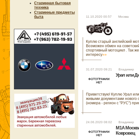
Старинная бытовая
техника
Старинные предметы
быта
11.10.2020 00:57 Москва
Куплю старый английский мот
Возможен обмен на советски
спортивный мотоцикл . Так же
интересу
»»
31.07.2020 09:21 Владимир
Урал или Д
Приветствую! Куплю Урал или
живыми документами нового 
(номера - регион с "РУС") при
24.06.2020 08:02 Владимир
М1А Москва 
Ковровец