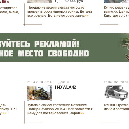
Цена: 93 000 руб.
: 50-е
Продаю немецкий легкий мотоцикл
Куплю ремень 
мотоциклов
времен второй мировой войны. Детали
выпуска. Цент
рама, вилка,
все родные. Есть некоторые запча
»»
Кикстартер 57-
21.04.2020 20:14 Донецк
15.04.2020 20:5
H-D WLA 42
дать
Куплю в любом состоянии мотоцикл
КУПЛЮ Трёхкол
очту. 1. Я
Harley-Davidson WLA-42 или запчасти к
любом состоя
зу
»»
нему для востановления. Заран
»»