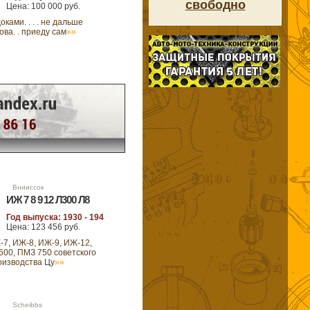
свободно
Цена: 100 000 руб.
ками. . . . не дальше
ова. . приеду сам
»»
10 Внииссок
ИЖ 7 8 9 12 Л300 Л8
Год выпуска: 1930 - 194
Цена: 123 456 руб.
7, ИЖ-8, ИЖ-9, ИЖ-12,
 600, ПМЗ 750 советского
оизводства Цу
»»
43 Scheibbs