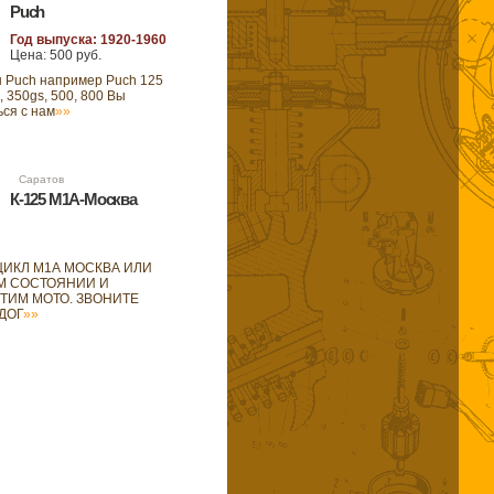
Puch
Год выпуска: 1920-1960
Цена: 500 руб.
 Puch например Puch 125
0, 350gs, 500, 800 Вы
ься с нам
»»
09 Саратов
К-125 М1А-Москва
ИКЛ М1А МОСКВА ИЛИ
ОМ СОСТОЯНИИ И
ЭТИМ МОТО. ЗВОНИТЕ
ДОГ
»»