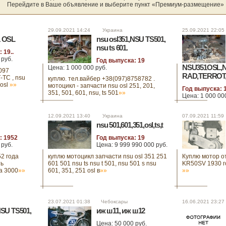
Перейдите в Ваше объявление и выберите пункт «Премиум-размещение»
29.09.2021 14:24 Украина
25.09.2021 22:
1 OSL
nsu osl351,NSU TS501,
nsu ts 601.
 19..
 руб.
Год выпуска: 19
NSU351OSL,N
Цена: 1 000 000 руб.
097
RAD,TERROT,
-ТС , nsu
куплю. тел.вайбер +38(097)8758782 .
 osl
»»
мотоцикл - запчасти nsu osl 251, 201,
Год выпуска: 1
351, 501, 601, nsu, ts 501
»»
Цена: 1 000 00
куплю nsu 351, 
50-60 ts тел. 
12.09.2021 13:40 Украина
07.09.2021 11:
комплектный и
nsu 501,601,351,osl,ts,t
: 1952
Год выпуска: 19
 руб.
Цена: 9 999 990 000 руб.
2 года
куплю мотоцикл запчасти nsu osl 351 251
Куплю мотор от
ть
601 501 nsu ts nsu t 501, nsu 501 s nsu
KR50SV 1930 го
а 3000
»»
601, 351, 251 osl в
»»
»»
23.07.2021 01:38 Чебоксары
16.06.2021 23:2
NSU TS501,
иж ш11, иж ш12
Цена: 50 000 руб.