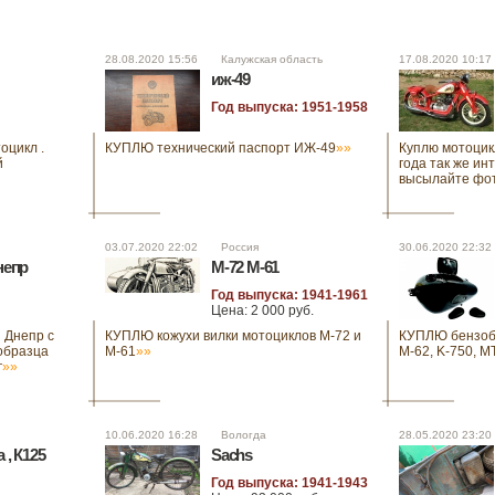
28.08.2020 15:56 Калужская область
17.08.2020 10:
иж-49
Год выпуска: 1951-1958
оцикл .
КУПЛЮ технический паспорт ИЖ-49
»»
Куплю мотоцик
й
года так же ин
высылайте фот
03.07.2020 22:02 Россия
30.06.2020 22:
непр
М-72 М-61
Год выпуска: 1941-1961
Цена: 2 000 руб.
 Днепр с
КУПЛЮ кожухи вилки мотоциклов М-72 и
КУПЛЮ бензоба
образца
М-61
»»
M-62, K-750, M
г
»»
10.06.2020 16:28 Вологда
28.05.2020 23:
, К125
Sachs
Год выпуска: 1941-1943