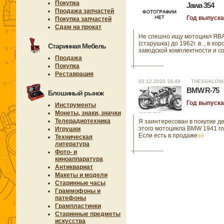
Покупка
Jawa 354
Продажа запчастей
Год выпуска
Покупка запчастей
Сдам на прокат
Не спешно ищу мотоцикл ЯВ
(старушка) до 1962г. в. , в хо
Старинная Мебель
заводской комплектности и с
Продажа
Покупка
Реставрация
02.12.2020 18:49 THESSALONI
BMW R-75
Блошиный рынок
Год выпуска
Инструменты
Монеты, знаки, значки
Телерадиотехника
Я заинтересован в покупке д
этого мотоцикла BMW 1941 го
Игрушки
Если есть в продаже
»»
Техническая
литература
Фото- и
киноаппаратура
Антиквариат
Макеты и модели
Старинные часы
Граммофоны и
патефоны
Грампластинки
Старинные предметы
искусства