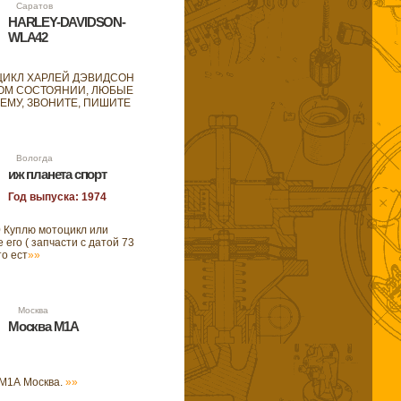
38 Саратов
HARLEY-DAVIDSON-
WLA42
ИКЛ ХАРЛЕЙ ДЭВИДСОН
БОМ СОСТОЯНИИ, ЛЮБЫЕ
НЕМУ, ЗВОНИТЕ, ПИШИТЕ
27 Вологда
иж планета спорт
Год выпуска: 1974
0 Куплю мотоцикл или
его ( запчасти с датой 73
то ест
»»
52 Москва
Москва М1А
 М1А Москва.
»»