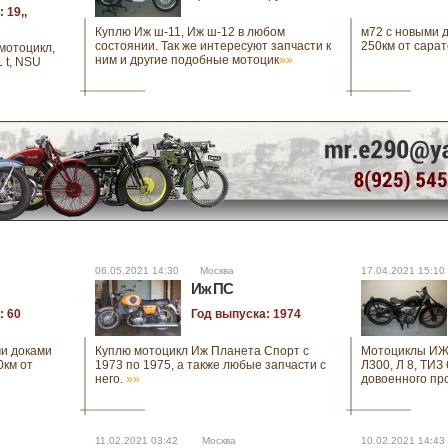
 19,,
Куплю Иж ш-11, Иж ш-12 в любом
м72 с новыми до
состоянии. Так же интересуют запчасти к
250км от сарат
 мотоцикл,
ним и другие подобные мотоцик
»»
 t, NSU
06.05.2021 14:30 Москва
17.04.2021 15:
Иж ПС
: 60
Год выпуска: 1974
ыми доками
Куплю мотоцикл Иж Планета Спорт с
Мотоциклы ИЖ-
00км от
1973 по 1975, а также любые запчасти с
Л300, Л 8, ТИЗ
него.
»»
довоенного пр
11.02.2021 03:42 Москва
10.02.2021 14: