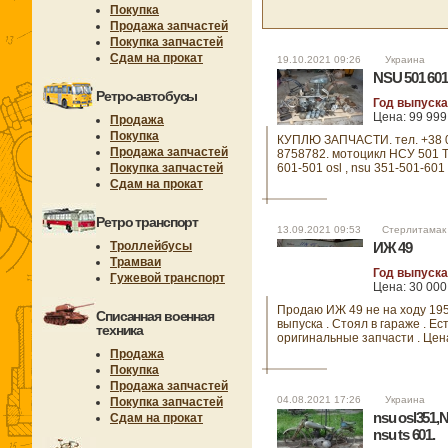
Покупка
Продажа запчастей
Покупка запчастей
Сдам на прокат
19.10.2021 09:26 Украина
NSU 501 60
Ретро-автобусы
Год выпуска:
Цена: 99 999
Продажа
Покупка
КУПЛЮ ЗАПЧАСТИ. тел. +38 
Продажа запчастей
8758782. мотоцикл НСУ 501 Т
Покупка запчастей
601-501 osl , nsu 351-501-601
Сдам на прокат
Ретро транспорт
13.09.2021 09:53 Стерлитамак
Троллейбусы
ИЖ 49
Трамваи
Год выпуска
Гужевой транспорт
Цена: 30 000
Продаю ИЖ 49 не на ходу 195
Списанная военная
выпуска . Стоял в гараже . Ес
техника
оригинальные запчасти . Цен
Продажа
Покупка
Продажа запчастей
04.08.2021 17:26 Украина
Покупка запчастей
nsu osl351,
Сдам на прокат
nsu ts 601.