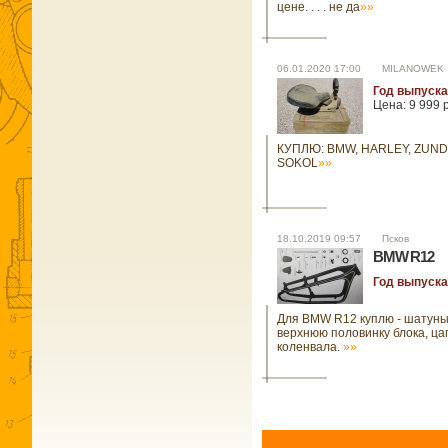
цене. . . . не да
»»
06.01.2020 17:00 MILANOWEK
Год выпуска
Цена: 9 999 
КУПЛЮ: BMW, HARLEY, ZUND
SOKOL
»»
18.10.2019 09:57 Псков
BMW R12
Год выпуска
Для BMW R12 куплю - шатуны
верхнюю половинку блока, ц
коленвала.
»»