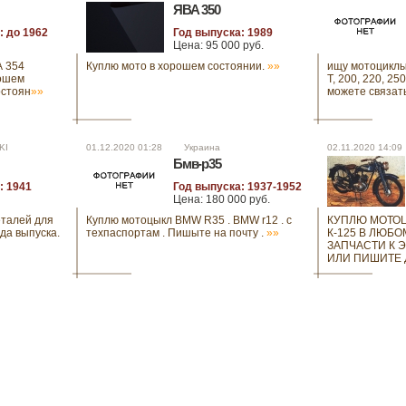
ЯВА 350
: до 1962
Год выпуска: 1989
Цена: 95 000 руб.
А 354
Куплю мото в хорошем состоянии.
»»
ищу мотоциклы
рошем
T, 200, 220, 25
остоян
»»
можете связат
KI
01.12.2020 01:28 Украина
02.11.2020 14:
Бмв-р35
: 1941
Год выпуска: 1937-1952
Цена: 180 000 руб.
еталей для
Куплю мотоцыкл BMW R35 . BMW r12 . с
КУПЛЮ МОТОЦ
да выпуска.
техпаспортам . Пишыте на почту .
»»
К-125 В ЛЮБ
ЗАПЧАСТИ К 
ИЛИ ПИШИТЕ 