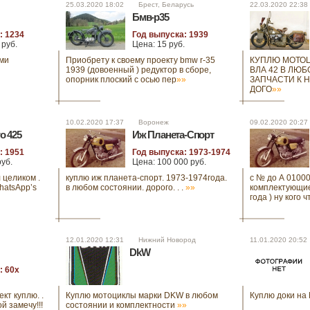
25.03.2020 18:02 Брест, Беларусь
22.03.2020 22:
Бмв-р35
: 1234
Год выпуска: 1939
 руб.
Цена: 15 руб.
ми
Приобрету к своему проекту bmw r-35
КУПЛЮ МОТОЦ
1939 (довоенный ) редуктор в сборе,
ВЛА 42 В ЛЮ
опорник плоский с осью пер
»»
ЗАПЧАСТИ К 
ДОГО
»»
10.02.2020 17:37 Воронеж
09.02.2020 20:
o 425
Иж Планета-Спорт
: 1951
Год выпуска: 1973-1974
руб.
Цена: 100 000 руб.
 целиком .
куплю иж планета-спорт. 1973-1974года.
с № до А 0100
hatsApp’s
в любом состоянии. дорого. . .
»»
комплектующие 
года ) ну кого ч
12.01.2020 12:31 Нижний Новород
11.01.2020 20:
DkW
: 60х
кт куплю. .
Куплю мотоциклы марки DKW в любом
Куплю доки на
ой замечу!!!
состоянии и комплектности
»»