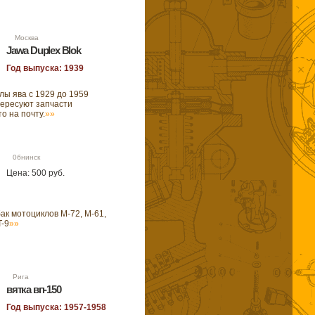
17 Москва
Jawa Duplex Blok
Год выпуска: 1939
лы ява с 1929 до 1959
тересуют запчасти
о на почту.
»»
32 0бнинск
Цена: 500 руб.
к мотоциклов М-72, M-61,
T-9
»»
20 Рига
вятка вп-150
Год выпуска: 1957-1958