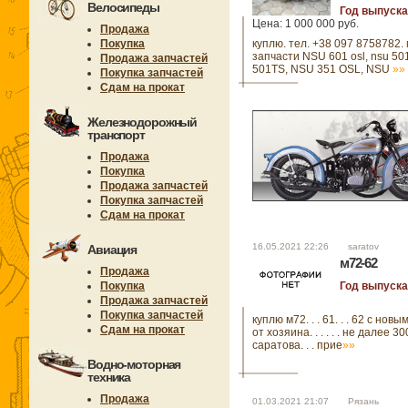
Велосипеды
Год выпуска:
Цена: 1 000 000 руб.
Продажа
Покупка
куплю. тел. +38 097 8758782.
запчасти NSU 601 osl, nsu 501
Продажа запчастей
501TS, NSU 351 OSL, NSU
»»
Покупка запчастей
Сдам на прокат
Железнодорожный
транспорт
Продажа
Покупка
Продажа запчастей
Покупка запчастей
Сдам на прокат
16.05.2021 22:26 saratov
Авиация
м72-62
Продажа
Покупка
Год выпуска
Продажа запчастей
Покупка запчастей
куплю м72. . . 61. . . 62 с нов
Сдам на прокат
от хозяина. . . . . . не далее 3
саратова. . . прие
»»
Водно-моторная
техника
Продажа
01.03.2021 21:07 Рязань