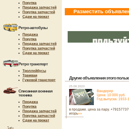
Покупка
Продажа запчастей
Разместить объявле
Покупка запчастей
Сдам на прокат
Ретро-автобусы
Продажа
Покупка
Продажа запчастей
Покупка запчастей
Сдам на прокат
Ретро транспорт
Троллейбусы
Трамваи
Другие объявления этого пользов
Гужевой транспорт
25.08.2023
Списанная военная
Вандерер
техника
Цена: 10 000 руб.
Год выпуска: 1933-
Продажа
Покупка
в продаже. цена за пару. +7915773
Продажа запчастей
игорь
»»
Покупка запчастей
Сдам на прокат