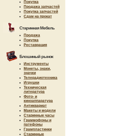
Покупка
Продажа запчастей
Покупка запчастей
Сдам на прокат
Старинная Мебель
Продажа
Покупка
Реставрация
Блошиный рынок
Инструменты
Монеты, знаки,
значки
Телерадиотехника
Игрушки
Техническая
литература
Фото- и
киноаппаратура
Антиквариат
Макеты и модели
Старинные часы
Граммофоны и
патефоны
Грампластинки
Старинные