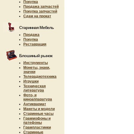
Покупка
Продажа запчастей
Покупка запчастей
Сдам на прокат
Старинная Мебель
Продажа
Покупка
Реставрация
Блошиный рынок
Инструменты
Монеты, знаки,
значки
Телерадиотехника
Игрушки
Техническая
литература
Фото- и
киноаппаратура
Антиквариат
Макеты и модели
Старинные часы
Граммофоны и
патефоны
Грампластинки
Старинные