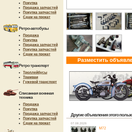
Покупка
Продажа запчастей
Покупка запчастей
Сдам на прокат
Ретро-автобусы
Продажа
Покупка
Продажа запчастей
Покупка запчастей
Сдам на прокат
Разместить объявл
Ретро транспорт
Троллейбусы
Трамваи
Гужевой транспорт
Списанная военная
техника
Продажа
Покупка
Продажа запчастей
Другие объявления этого пользов
Покупка запчастей
Сдам на прокат
07.08.2026
М72