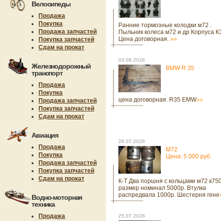
Велосипеды
Продажа
Покупка
Ранние тормозные колодки м72 .
Продажа запчастей
Пыльник колеса м72 и др Корпуса К
Цена договорная.
»»
Покупка запчастей
Сдам на прокат
03.08.2026
Железнодорожный
BMW R 35
транспорт
Продажа
Покупка
цена договорная. R35 EMW
»»
Продажа запчастей
Покупка запчастей
Сдам на прокат
Авиация
28.07.2026
Продажа
М72
Покупка
Цена: 5 000 руб.
Продажа запчастей
Покупка запчастей
Сдам на прокат
К-Т Два поршня с кольцами м72 к750
размер номинал 5000р. Втулка
распредвала 1000р. Шестерня гене
Водно-моторная
техника
Продажа
25.07.2026