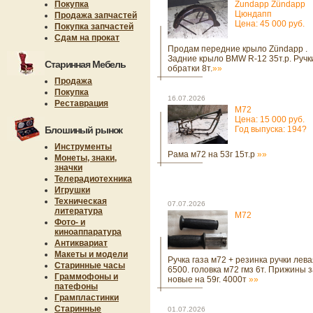
Покупка
Zundapp Zündapp
Цюндапп
Продажа запчастей
Цена: 45 000 руб.
Покупка запчастей
Сдам на прокат
Продам передние крыло Zündapp .
Задние крыло BMW R-12 35т.р. Ручк
Старинная Мебель
обратки 8т.
»»
Продажа
Покупка
16.07.2026
Реставрация
М72
Цена: 15 000 руб.
Блошиный рынок
Год выпуска: 194?
Инструменты
Рама м72 на 53г 15т.р
»»
Монеты, знаки,
значки
Телерадиотехника
Игрушки
Техническая
07.07.2026
литература
М72
Фото- и
киноаппаратура
Антиквариат
Макеты и модели
Ручка газа м72 + резинка ручки лев
Старинные часы
6500. головка м72 гмз 6т. Прижины 
Граммофоны и
новые на 59г. 4000т
»»
патефоны
Грампластинки
Старинные
01.07.2026