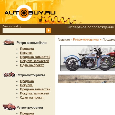
Поиск по сайту
Экспертное сопровождение 
Главная
» Ретро-мотоциклы »
Продажа
Ретро-автомобили
Продажа
Покупка
Продажа запчастей
Покупка запчастей
Сдам на прокат
Ретро-мотоциклы
Продажа
Покупка
Продажа запчастей
Покупка запчастей
Сдам на прокат
Ретро-грузовики
Продажа