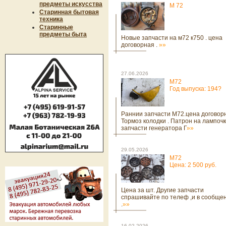
предметы искусства
М 72
Старинная бытовая
техника
Старинные
предметы быта
Новые запчасти на м72 к750 . цена
договорная .
»»
27.06.2026
М72
Год выпуска: 194?
Раннии запчасти М72.цена договор
Тормоз колодки . Патрон на лампочк
запчасти генератора Г
»»
29.05.2026
М72
Цена: 2 500 руб.
Цена за шт. Другие запчасти
спрашивайте по телеф ,и в сообще
.
»»
16.02.2026