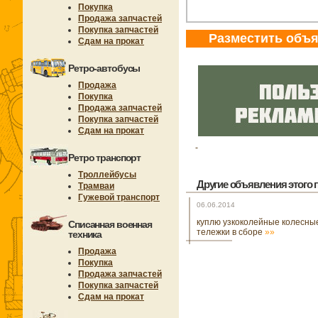
Покупка
Продажа запчастей
Покупка запчастей
Разместить объ
Сдам на прокат
Ретро-автобусы
Продажа
Покупка
Продажа запчастей
Покупка запчастей
Сдам на прокат
Ретро транспорт
Троллейбусы
Другие объявления этого п
Трамваи
Гужевой транспорт
06.06.2014
куплю узкоколейные колесны
Списанная военная
тележки в сборе
»»
техника
Продажа
Покупка
Продажа запчастей
Покупка запчастей
Сдам на прокат