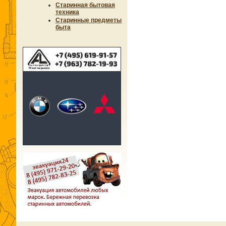
Старинная бытовая
техника
Старинные предметы
быта