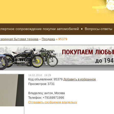
спертное сопровождение покупки автомобилей
Вопросы-ответы
таринная бытовая техника
»
Продажа
» 95379
19.02.2016 19:29
Код объявления: 95379
Добавить в избранное
Просмотров: 3731
Владелец: антон, Москва
Телефон: +79169971996
Отправить сообщение владельцу