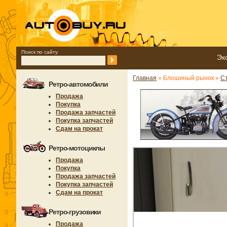
Поиск по сайту
Эк
Главная
» Блошиный рынок »
С
Ретро-автомобили
Продажа
Покупка
Продажа запчастей
Покупка запчастей
Сдам на прокат
Ретро-мотоциклы
Продажа
Покупка
Продажа запчастей
Покупка запчастей
Сдам на прокат
Ретро-грузовики
Продажа