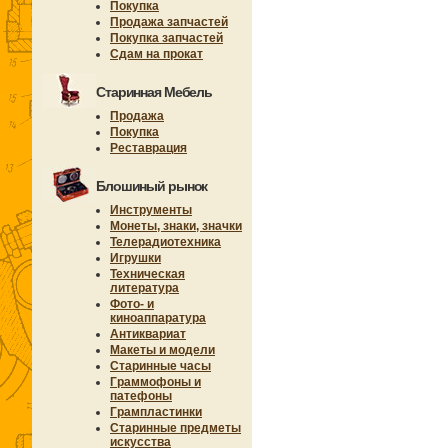
Покупка
Продажа запчастей
Покупка запчастей
Сдам на прокат
Старинная Мебель
Продажа
Покупка
Реставрация
Блошиный рынок
Инструменты
Монеты, знаки, значки
Телерадиотехника
Игрушки
Техническая
литература
Фото- и
киноаппаратура
Антиквариат
Макеты и модели
Старинные часы
Граммофоны и
патефоны
Грампластинки
Старинные предметы
искусства