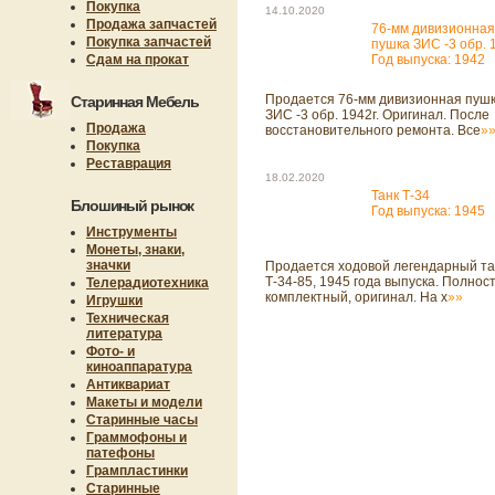
Покупка
14.10.2020
Продажа запчастей
76-мм дивизионная
Покупка запчастей
пушка ЗИС -3 обр. 
Сдам на прокат
Год выпуска: 1942
Продается 76-мм дивизионная пуш
Старинная Мебель
ЗИС -3 обр. 1942г. Оригинал. После
Продажа
восстановительного ремонта. Все
»
Покупка
Реставрация
18.02.2020
Танк Т-34
Блошиный рынок
Год выпуска: 1945
Инструменты
Монеты, знаки,
значки
Продается ходовой легендарный та
Т-34-85, 1945 года выпуска. Полнос
Телерадиотехника
комплектный, оригинал. На х
»»
Игрушки
Техническая
литература
Фото- и
киноаппаратура
Антиквариат
Макеты и модели
Старинные часы
Граммофоны и
патефоны
Грампластинки
Старинные