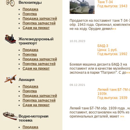
Велосипеды
Танк Т-34
Год выпуска: 1943
Продажа
Покупка
Продажа запчастей
Продается на постамент танк Т-34-
Покупка запчастей
обр. 1943 года. Оригинал, комплект
Сдам на прокат
не на ходу. Орудие демил
»»
Железнодорожный
10.01.2023
транспорт
БМД-3
Продажа
Цена: 1 руб.
Год выпуска: 1992
Покупка
Продажа запчастей
Покупка запчастей
Боевая машина десанта БМД-3 на
Сдам на прокат
постамент или в качестве музейног
экспоната в парки "Патриот". С до
»
Авиация
09.12.2021
Продажа
Легкий танк БТ-7М 
Покупка
1939г.
Продажа запчастей
Год выпуска: 1939
Покупка запчастей
Сдам на прокат
Легкий танк БТ-7М обр. 1939 года , н
постамент, восстановлен на 80% из
Водно-моторная
оригинальных деталей, макет
»»
техника
Продажа