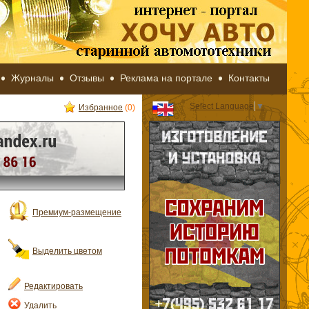
Журналы
Отзывы
Реклама на портале
Контакты
Select Language
▼
Избранное
(0)
Премиум-размещение
Выделить цветом
Редактировать
Удалить