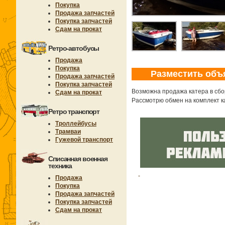
Покупка
Продажа запчастей
Покупка запчастей
Сдам на прокат
Ретро-автобусы
Продажа
Покупка
Разместить объ
Продажа запчастей
Покупка запчастей
Возможна продажа катера в сборе
Сдам на прокат
Рассмотрю обмен на комплект к
Ретро транспорт
Троллейбусы
Трамваи
Гужевой транспорт
Списанная военная
техника
Продажа
Покупка
Продажа запчастей
Покупка запчастей
Сдам на прокат