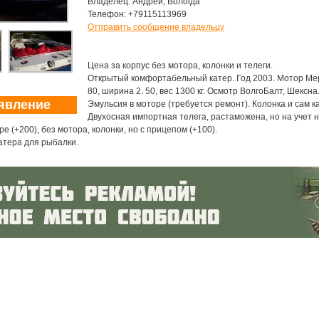
Владелец: Андрей, Вологда
Телефон: +79115113969
Отправить сообщение владельцу
Цена за корпус без мотора, колонки и телеги.
Открытый комфортабельный катер. Год 2003. Мотор Меркр
80, ширина 2. 50, вес 1300 кг. Осмотр ВолгоБалт, Шексна
явление
Эмульсия в моторе (требуется ремонт). Колонка и сам к
Двухосная импортная телега, растаможена, но на учет н
 (+200), без мотора, колонки, но с прицепом (+100).
атера для рыбалки.