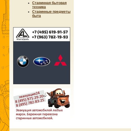
Старинная бытовая
техника
Старинные предметы
быта