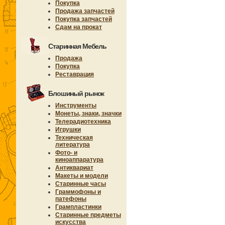
Покупка
Продажа запчастей
Покупка запчастей
Сдам на прокат
Старинная Мебель
Продажа
Покупка
Реставрация
Блошиный рынок
Инструменты
Монеты, знаки, значки
Телерадиотехника
Игрушки
Техническая
литература
Фото- и
киноаппаратура
Антиквариат
Макеты и модели
Старинные часы
Граммофоны и
патефоны
Грампластинки
Старинные предметы
искусства