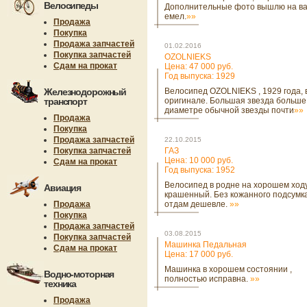
Велосипеды
Дополнительные фото вышлю на в
емел.
»»
Продажа
Покупка
Продажа запчастей
01.02.2016
Покупка запчастей
OZOLNIEKS
Сдам на прокат
Цена: 47 000 руб.
Год выпуска: 1929
Железнодорожный
Велосипед OZOLNIEKS , 1929 года, 
транспорт
оригинале. Большая звезда больше
диаметре обычной звезды почти
»»
Продажа
Покупка
Продажа запчастей
22.10.2015
Покупка запчастей
ГАЗ
Цена: 10 000 руб.
Сдам на прокат
Год выпуска: 1952
Велосипед в родне на хорошем ходу
Авиация
крашенный. Без кожанного подсумк
Продажа
отдам дешевле.
»»
Покупка
Продажа запчастей
03.08.2015
Покупка запчастей
Машинка Педальная
Сдам на прокат
Цена: 17 000 руб.
Машинка в хорошем состоянии ,
Водно-моторная
полностью исправна.
»»
техника
Продажа