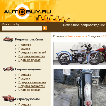
Поиск по сайту
Экспертное сопровождение 
Главная
» Велосипеды »
Продажа
» 7
Ретро-автомобили
Продажа
Покупка
Продажа запчастей
Покупка запчастей
Сдам на прокат
Ретро-мотоциклы
Продажа
Покупка
Продажа запчастей
Покупка запчастей
Сдам на прокат
Ретро-грузовики
Продажа