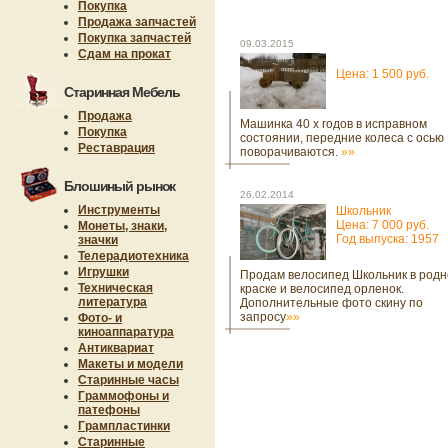
Покупка
Продажа запчастей
Покупка запчастей
09.03.2015
Сдам на прокат
Цена: 1 500 руб.
Старинная Мебель
Продажа
Машинка 40 х годов в исправном
Покупка
состоянии, передние колеса с осью
Реставрация
поворачиваются.
»»
Блошиный рынок
26.02.2014
Инструменты
Школьник
Цена: 7 000 руб.
Монеты, знаки,
Год выпуска: 1957
значки
Телерадиотехника
Игрушки
Продам велосипед Школьник в родн
Техническая
краске и велосипед орленок.
литература
Дополнительные фото скину по
запросу
»»
Фото- и
киноаппаратура
Антиквариат
Макеты и модели
Старинные часы
Граммофоны и
патефоны
Грампластинки
Старинные