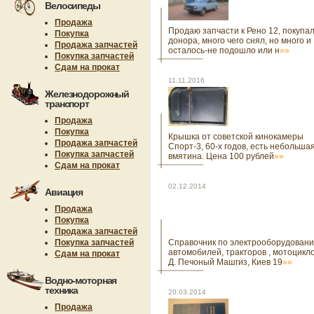
Велосипеды
Продажа
Продаю запчасти к Рено 12, покупал
Покупка
донора, много чего снял, но много и
Продажа запчастей
осталось-не подошло или н
»»
Покупка запчастей
Сдам на прокат
11.11.2016
Железнодорожный
транспорт
Продажа
Покупка
Крышка от советской кинокамеры
Продажа запчастей
Спорт-3, 60-х годов, есть небольша
Покупка запчастей
вмятина. Цена 100 рублей
»»
Сдам на прокат
02.12.2014
Авиация
Продажа
Покупка
Продажа запчастей
Покупка запчастей
Справочник по электрооборудован
автомобилей, тракторов , мотоцикло
Сдам на прокат
Д. Печоный Машгиз, Киев 19
»»
Водно-моторная
техника
20.03.2014
Продажа