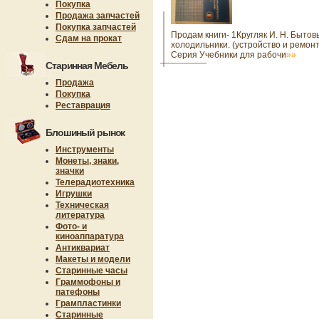
Покупка
Продажа запчастей
Покупка запчастей
Продам книги- 1Кругляк И. Н. Бытов
Сдам на прокат
холодильники. (устройство и ремонт
Серия Учебники для рабочи
»»
Старинная Мебель
Продажа
Покупка
Реставрация
Блошиный рынок
Инструменты
Монеты, знаки,
значки
Телерадиотехника
Игрушки
Техническая
литература
Фото- и
киноаппаратура
Антиквариат
Макеты и модели
Старинные часы
Граммофоны и
патефоны
Грампластинки
Старинные