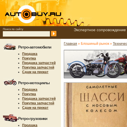
Поиск по сайту
Экспертное сопровождение 
Главная
» Блошиный рынок »
Техниче
Ретро-автомобили
Продажа
Покупка
Продажа запчастей
Покупка запчастей
Сдам на прокат
Ретро-мотоциклы
Продажа
Покупка
Продажа запчастей
Покупка запчастей
Сдам на прокат
Ретро-грузовики
Продажа