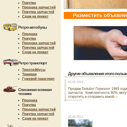
Покупка
Продажа запчастей
Покупка запчастей
Разместить объявле
Сдам на прокат
Ретро-автобусы
Продажа
Покупка
Продажа запчастей
Покупка запчастей
Сдам на прокат
Ретро транспорт
Троллейбусы
Другие объявления этого пользов
Трамваи
Гужевой транспорт
03.05.2023
Продам Тальбот Горизонт 1985 года
Списанная военная
запчасти . Комплектность 90%, могу
техника
открутить и отправить какой
»»
Продажа
Покупка
Продажа запчастей
Покупка запчастей
31.05.2017
Сдам на прокат