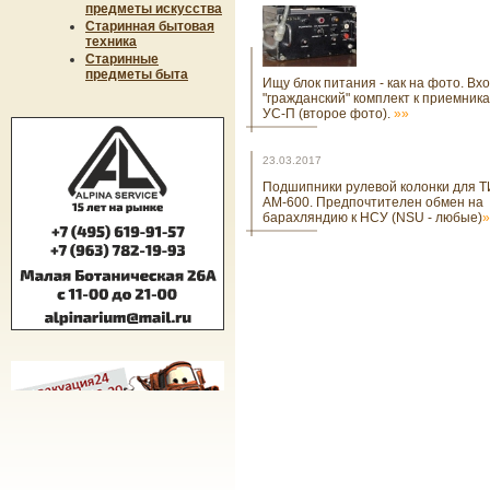
предметы искусства
Старинная бытовая
техника
Старинные
предметы быта
Ищу блок питания - как на фото. Вх
"гражданский" комплект к приемник
УС-П (второе фото).
»»
23.03.2017
Подшипники рулевой колонки для Т
АМ-600. Предпочтителен обмен на
барахляндию к НСУ (NSU - любые)
»