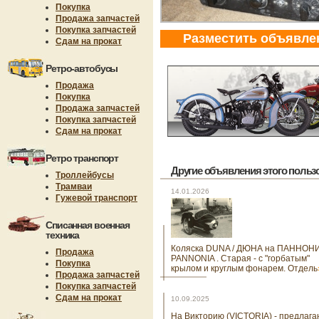
Покупка
Продажа запчастей
Покупка запчастей
Разместить объявле
Сдам на прокат
Ретро-автобусы
Продажа
Покупка
Продажа запчастей
Покупка запчастей
Сдам на прокат
Ретро транспорт
Другие объявления этого пользов
Троллейбусы
Трамваи
14.01.2026
Гужевой транспорт
Списанная военная
техника
Коляска DUNA / ДЮНА на ПАННОНИ
Продажа
PANNONIA . Старая - с "горбатым"
Покупка
крылом и круглым фонарем. Отдель
Продажа запчастей
Покупка запчастей
Сдам на прокат
10.09.2025
На Викторию (VICTORIA) - предлага