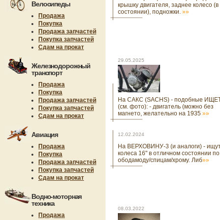
Велосипеды
крышку двигателя, заднее колесо (в 
состоянии), подножки.
»»
Продажа
Покупка
Продажа запчастей
Покупка запчастей
Сдам на прокат
29.05.2025
Железнодорожный
транспорт
Продажа
Покупка
На САКС (SACHS) - подобные ИЩ
Продажа запчастей
(см. фото): - двигатель (можно без
Покупка запчастей
магнето, желательно на 1935
»»
Сдам на прокат
Авиация
12.02.2024
Продажа
На ВЕРХОВИНУ-3 (и аналоги) - ищу
колеса 16" в отличном состоянии по
Покупка
ободамоду/спицам/хрому. Либ
»»
Продажа запчастей
Покупка запчастей
Сдам на прокат
Водно-моторная
техника
08.03.2022
Продажа