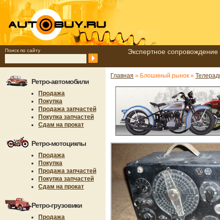
Поиск по сайту
Экспертное сопровождение 
Главная
» Блошиный рынок »
Телерад
Ретро-автомобили
Продажа
Покупка
Продажа запчастей
Покупка запчастей
Сдам на прокат
Ретро-мотоциклы
Продажа
Покупка
Продажа запчастей
Покупка запчастей
Сдам на прокат
Ретро-грузовики
Продажа