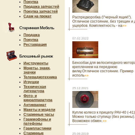
Покупка
Продажа запчастей
Покупка запчастей
Сдам на прокат
Распредкоробка (\"черный ящик\").
Отличное состояние, без трещин и 
ущербов. Комплектность - на
»»
Старинная Мебель
Продажа
07.02.2022
Покупка
Реставрация
Блошиный рынок
Бензобак для велосипедного мотор
Инструменты
креплением на переднюю
Монеты, знаки,
вилку.Отличное состояние. Пример
значки
исполь
»»
Телерадиотехника
Игрушки
Техническая
25.12.2021
литература
Фото- и
киноаппаратура
Антиквариат
Макеты и модели
Куплю колесо к прицепу PAV-40 (-41)
Старинные часы
Можно только ступицу (без резины).
Граммофоны и
Возможен обмен.
»»
патефоны
Грампластинки
Старинные
25.06.2019