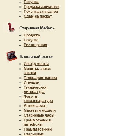
Покупка
Продажа запчастей
Покупка запчастей
Сдам на прокат
Старинная Мебель
Продажа
Покупка
Реставрация
Блошиный рынок
Инструменты
Монеты, знаки,
значки
Телерадиотехника
Игрушки
Техническая
литература
Фото- и
киноаппаратура
Антиквариат
Макеты и модели
Старинные часы
Граммофоны и
патефоны
Грампластинки
Старинные