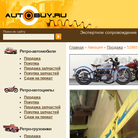
Поиск по сайту
Экспертное сопровождение 
Главная
» Авиация »
Продажа
» 52885
Ретро-автомобили
Продажа
Покупка
Продажа запчастей
Покупка запчастей
Сдам на прокат
Ретро-мотоциклы
Продажа
Покупка
Продажа запчастей
Покупка запчастей
Сдам на прокат
Ретро-грузовики
Продажа