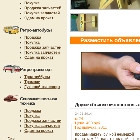
Покупка
Продажа запчастей
Покупка запчастей
Сдам на прокат
Ретро-автобусы
Продажа
Разместить объявле
Покупка
Продажа запчастей
Покупка запчастей
Сдам на прокат
Ретро транспорт
Троллейбусы
Трамваи
Гужевой транспорт
Списанная военная
техника
Другие объявления этого пользов
Продажа
24.01.2014
Покупка
м-24
Продажа запчастей
Цена: 400 руб.
Покупка запчастей
Год выпуска: 2011
Сдам на прокат
продам макеты ручной немецкой
гранаты м-24 граната полный дезак