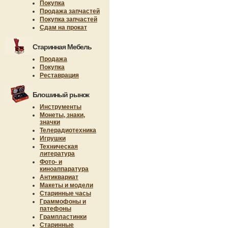
Покупка
Продажа запчастей
Покупка запчастей
Сдам на прокат
Старинная Мебель
Продажа
Покупка
Реставрация
Блошиный рынок
Инструменты
Монеты, знаки,
значки
Телерадиотехника
Игрушки
Техническая
литература
Фото- и
киноаппаратура
Антиквариат
Макеты и модели
Старинные часы
Граммофоны и
патефоны
Грампластинки
Старинные