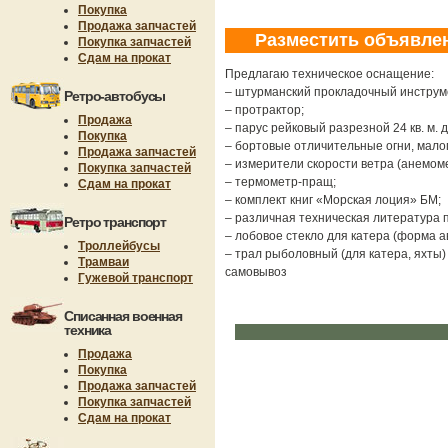
Покупка
Продажа запчастей
Разместить объявле
Покупка запчастей
Сдам на прокат
Предлагаю техническое оснащение:
– штурманский прокладочный инструм
Ретро-автобусы
– протрактор;
Продажа
– парус рейковый разрезной 24 кв. м. 
Покупка
– бортовые отличительные огни, мало
Продажа запчастей
– измерители скорости ветра (анемом
Покупка запчастей
– термометр-пращ;
Сдам на прокат
– комплект книг «Морская лоция» БМ;
– различная техническая литература п
Ретро транспорт
– лобовое стекло для катера (форма а
Троллейбусы
– трал рыболовный (для катера, яхты) 
Трамваи
самовывоз
Гужевой транспорт
Списанная военная
техника
Продажа
Покупка
Продажа запчастей
Покупка запчастей
Сдам на прокат