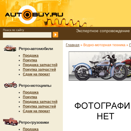
Поиск по сайту
Экспертное сопровождение 
Главная
» Водно-моторная техника »
Ретро-автомобили
Продажа
Покупка
Продажа запчастей
Покупка запчастей
Сдам на прокат
Ретро-мотоциклы
Продажа
Покупка
Продажа запчастей
Покупка запчастей
Сдам на прокат
Ретро-грузовики
Продажа