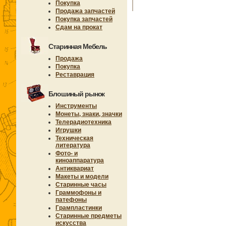
Покупка
Продажа запчастей
Покупка запчастей
Сдам на прокат
Старинная Мебель
Продажа
Покупка
Реставрация
Блошиный рынок
Инструменты
Монеты, знаки, значки
Телерадиотехника
Игрушки
Техническая
литература
Фото- и
киноаппаратура
Антиквариат
Макеты и модели
Старинные часы
Граммофоны и
патефоны
Грампластинки
Старинные предметы
искусства