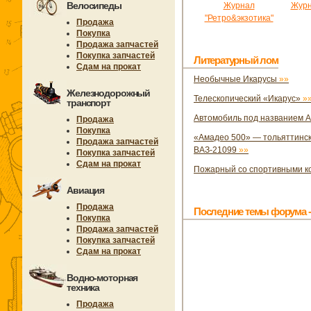
Велосипеды
Журнал
Журн
"Ретро&экзотика"
Продажа
Покупка
Продажа запчастей
Покупка запчастей
Литературный лом
Сдам на прокат
Необычные Икарусы
»»
Железнодорожный
Телескопический «Икарус»
»
транспорт
Автомобиль под названием A
Продажа
Покупка
«Амадео 500» — тольяттински
Продажа запчастей
ВАЗ-21099
»»
Покупка запчастей
Сдам на прокат
Пожарный со спортивными 
Авиация
Продажа
Последние темы форума -
Покупка
Продажа запчастей
Покупка запчастей
Сдам на прокат
Водно-моторная
техника
Продажа