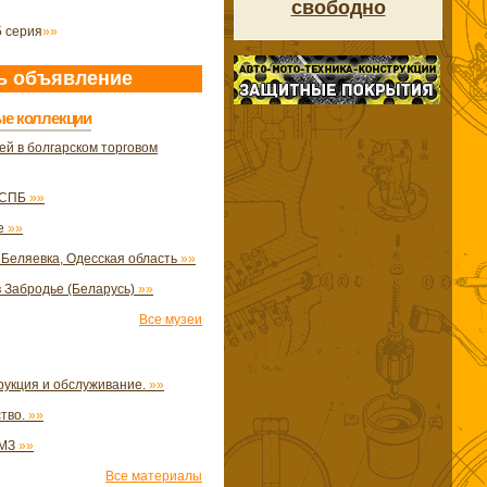
свободно
5 серия
»»
ь объявление
ые коллекции
ей в болгарском торговом
в СПБ
»»
фе
»»
 Беляевка, Одесская область
»»
 Забродье (Беларусь)
»»
Все музеи
рукция и обслуживание.
»»
ство.
»»
ЗМЗ
»»
Все материалы