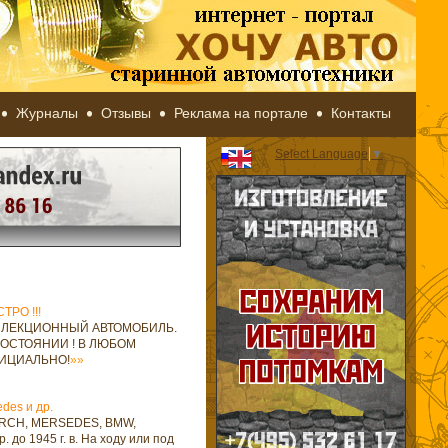
Журналы
Отзывы
Реклама на портале
Контакты
Select Language
▼
РО !!!
ЛЛЕКЦИОННЫЙ АВТОМОБИЛЬ.
ОСТОЯНИИ ! В ЛЮБОМ
ФИЦИАЛЬНО!
»»
edes и др.
RCH, MERSEDES, BMW,
. до 1945 г. в. На ходу или под