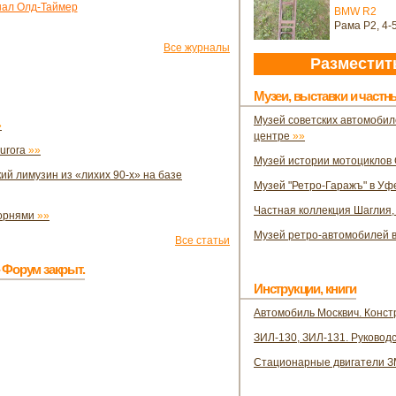
ал Олд-Таймер
BMW R2
Рама Р2, 4-
Все журналы
Разместит
Музеи, выставки и частн
Музей советских автомобил
»
центре
»»
urora
»»
Музей истории мотоцикло
й лимузин из «лихих 90-х» на базе
Музей "Ретро-Гаражъ" в У
Частная коллекция Шаглия,
корнями
»»
Музей ретро-автомобилей в
Все статьи
 Форум закрыт.
Инструкции, книги
Автомобиль Москвич. Конст
ЗИЛ-130, ЗИЛ-131. Руковод
Стационарные двигатели 