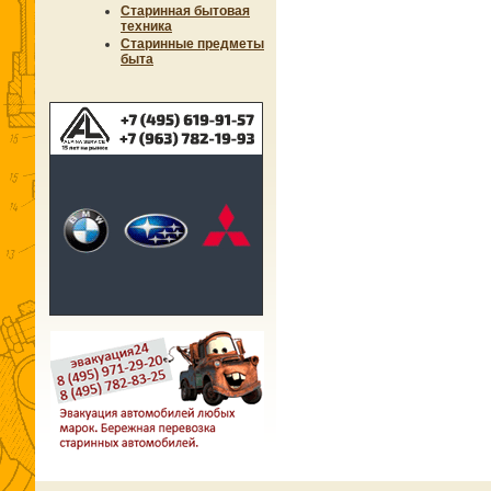
Старинная бытовая
техника
Старинные предметы
быта