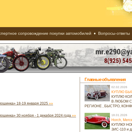
спертное сопровождение покупки автомобилей
Вопросы-ответы
Главные объявления
02.02.2026
КУПЛЮ БЫСТ
КУПЛЮ КО
В ЛЮБОМ С
лошинка» 18-19 января 2025
»»
РЕГИОНЕ , БЫСТРО, КОН
ошинка» 30 ноября - 1 декабря 2024 года
»»
18.01.2026
Horch, Merc
КУПЛЮ! HO
ЗИС-110 и др