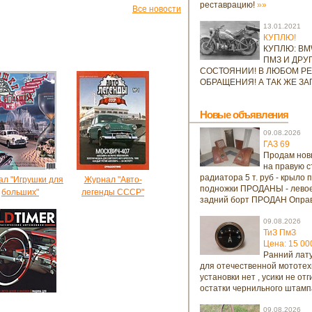
реставрацию!
»»
Все новости
13.01.2021
КУПЛЮ!
КУПЛЮ: BMW
ПМЗ И ДРУГ
СОСТОЯНИИ! В ЛЮБОМ РЕ
ОБРАЩЕНИЯ! А ТАК ЖЕ ЗА
Новые объявления
09.08.2026
ГАЗ 69
Продам новы
на правую ст
радиатора 5 т. руб - крыло
л "Игрушки для
Журнал "Авто-
подножки ПРОДАНЫ - лево
больших"
легенды СССР"
задний борт ПРОДАН Опра
09.08.2026
ТиЗ ПмЗ
Цена: 15 00
Ранний лат
для отечественной мототех
установки нет , усики не от
остатки чернильного штамп
09.08.2026