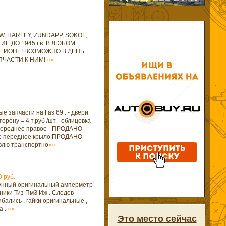
, HARLEY, ZUNDAPP, SOKOL,
ИЕ ДО 1945 г.в. В ЛЮБОМ
ГИОНЕ! ВОЗМОЖНО В ДЕНЬ
ПЧАСТИ К НИМ!
»»
е запчасти на Газ 69 . - двери
орону = 4 т.руб /шт - облицовка
 переднее правое - ПРОДАНО -
е переднее крыло ПРОДАНО -
влю транспортно
»»
0 руб.
унный оригинальный амперметр
ники Тиз ПмЗ Иж . Следов
гибались , гайки оригинальные ,
а .
»»
Это место сейчас