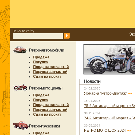
Поиск по сайту
Эк
Ретро-автомобили
Продажа
Покупка
Продажа запчастей
Покупка запчастей
Сдам на прокат
Новости
Ретро-мотоциклы
24.02.2025
Ярмарка "Ретро-Винтаж"
»»
Продажа
Покупка
15.01.2025
Продажа запчастей
75-й Антикварный маркет «Б
Покупка запчастей
30.11.2024
Сдам на прокат
74-й Антикварный маркет «Бл
Ретро-грузовики
30.05.2024
РЕТРО МОТО ШОУ 2024
»»
Продажа