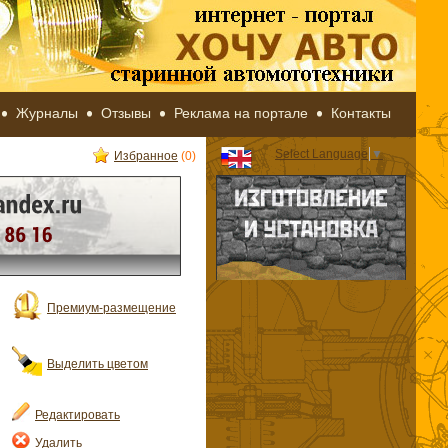
Журналы
Отзывы
Реклама на портале
Контакты
Select Language
▼
Избранное
(0)
Премиум-размещение
Выделить цветом
Редактировать
Удалить