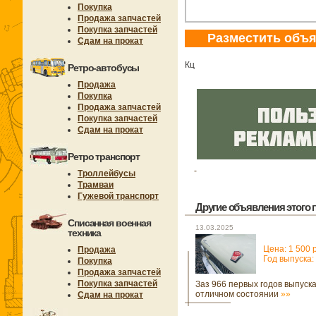
Покупка
Продажа запчастей
Покупка запчастей
Разместить объ
Сдам на прокат
Кц
Ретро-автобусы
Продажа
Покупка
Продажа запчастей
Покупка запчастей
Сдам на прокат
Ретро транспорт
Троллейбусы
Трамваи
Гужевой транспорт
Другие объявления этого п
Списанная военная
13.03.2025
техника
Цена: 1 500 
Продажа
Год выпуска:
Покупка
Продажа запчастей
Покупка запчастей
Заз 966 первых годов выпуска
отличном состоянии
»»
Сдам на прокат