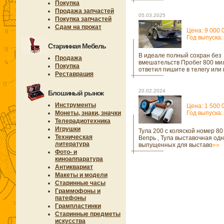
Покупка
Продажа запчастей
05.03.2025
Покупка запчастей
Сдам на прокат
Цена: 9 000 
Год выпуска:
Старинная Мебель
В идеале полный сохран без
Продажа
вмешательств Пробег 800 ми
Покупка
ответил пишите в телегу или
Реставрация
20.02.2024
Блошиный рынок
Инструменты
Цена: 1 500 
Монеты, знаки, значки
Год выпуска:
Телерадиотехника
Игрушки
Тула 200 с коляской номер 80
Техническая
Вепрь , Тула выставочная одн
литература
выпущенных для выставо
»»
Фото- и
киноаппаратура
Антиквариат
Макеты и модели
Старинные часы
Граммофоны и
патефоны
Грампластинки
Старинные предметы
искусства