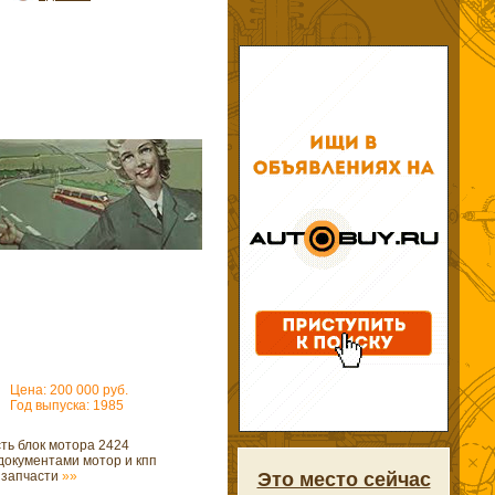
Цена: 200 000 руб.
Год выпуска: 1985
сть блок мотора 2424
 документами мотор и кпп
е запчасти
»»
Это место сейчас