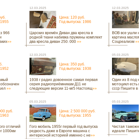
12.03.2025
12.03.2025
руб.
Цена: 120 руб.
 1955
Год выпуска: 1986
аз 966
Царских времён Диван два кресла в
ВОВ все ушли 
и
родной ткани набивка пружины комплект
картина масло
аких
»»
два кресла диван 250. 000
»»
Соцреализм
»
12.03.2025
05.03.2025
б.
Цена: 350 руб.
 1952
Год выпуска: 1938
амый
1938 г радио довоенное самая первая
Один из 8 под
 обозначен
серия радиоприёмникам Д11 не
мотоцикл есть
ышел
»»
следующие версии 11-мг5 Настоящ
»»
ссср Пишите в
05.03.2025
05.03.2025
000 руб.
Цена: 2 500 000 руб.
 1963
Год выпуска: 1955
ого отличий
Гого мобиль 1955г первый год выпуска
Чистая таможн
ег 1000км
редкость даже в Европе машина с
идеале Пишите
интересной историей именно с не
»»