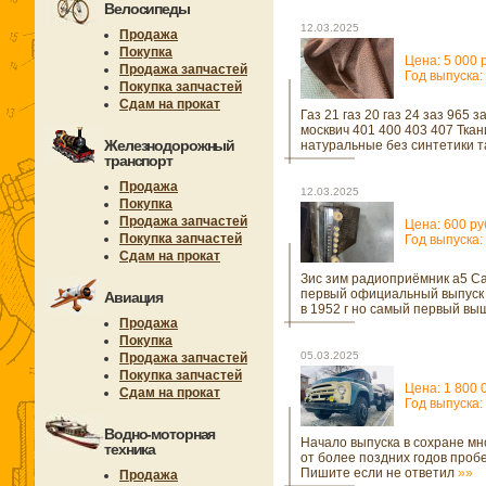
Велосипеды
12.03.2025
Продажа
Покупка
Цена: 5 000 
Продажа запчастей
Год выпуска:
Покупка запчастей
Сдам на прокат
Газ 21 газ 20 газ 24 заз 965 з
москвич 401 400 403 407 Ткан
Железнодорожный
натуральные без синтетики т
транспорт
Продажа
12.03.2025
Покупка
Продажа запчастей
Цена: 600 ру
Покупка запчастей
Год выпуска:
Сдам на прокат
Зис зим радиоприёмник а5 С
первый официальный выпуск
Авиация
в 1952 г но самый первый в
Продажа
Покупка
05.03.2025
Продажа запчастей
Покупка запчастей
Цена: 1 800 
Сдам на прокат
Год выпуска:
Водно-моторная
Начало выпуска в сохране мн
техника
от более поздних годов проб
Пишите если не ответил
»»
Продажа