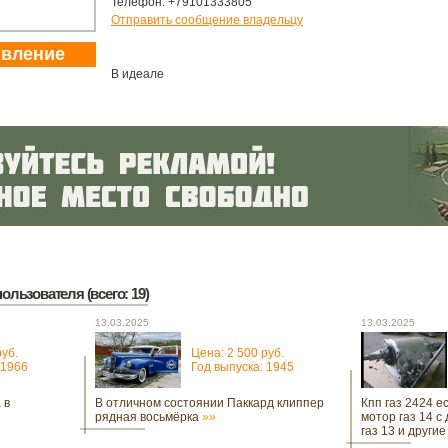
Телефон: +79101333805
Отправить сообщение владельцу
явление
В идеале
ользователя (всего: 19)
13.03.2025
13.03.2025
руб.
Цена: 2 500 руб.
 1966
Год выпуска: 1945
 в
В отличном состоянии Паккард клиппер
Кпп газ 2424 е
рядная восьмёрка
»»
мотор газ 14 с
газ 13 и други