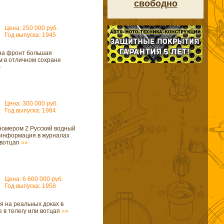
свободно
Цена: 250 000 руб.
Год выпуска: 1945
на фронт большая
м в отличном сохране
»
Цена: 300 000 руб.
Год выпуска: 1984
 номером 2 Русский водный
 информация в журналах
 вотцап
»»
Цена: 6 600 000 руб.
Год выпуска: 1958
я на реальных доках в
 в телегу или вотцап
»»