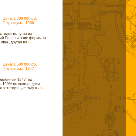
Цена: 1 200 000 руб.
Год выпуска: 1966
 годов выпуска из
ий Более четкие формы тк
мпы , другая па
»»
Цена: 1 500 000 руб.
Год выпуска: 1947
билейный 1947 год
а 100% по всем редким
ответствующие году вы
»»