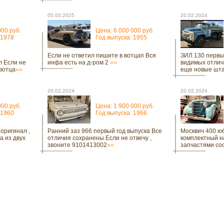
05.03.2025
20.02.2024
000 руб.
Цена: 6 000 000 руб.
 1978
Год выпуска: 1955
Если не ответил пишите в вотцап Вся
ЗИЛ 130 первых
л Если не
инфа есть на д-ром 2
»»
видимых отлич
 вотца
»»
еще новые шта
20.02.2024
20.02.2024
000 руб.
Цена: 1 900 000 руб.
 1960
Год выпуска: 1966
 оригинал ,
Ранний заз 966 первый год выпуска Все
Москвич 400 ю
а из двух
отличия сохранены Если не отвечу ,
комплектный н
звоните 9101413002
»»
запчастями со