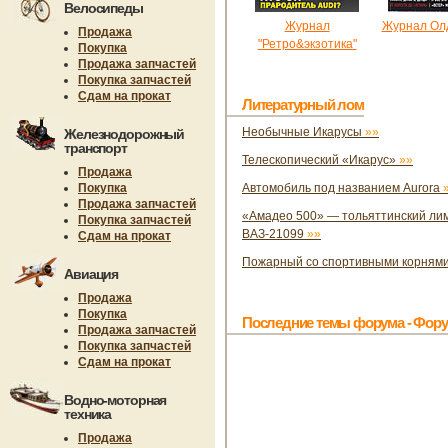
Велосипеды
Журнал
Журнал Ол
Продажа
"Ретро&экзотика"
Покупка
Продажа запчастей
Покупка запчастей
Сдам на прокат
Литературный лом
Необычные Икарусы
»»
Железнодорожный
транспорт
Телескопический «Икарус»
»»
Продажа
Покупка
Автомобиль под названием Aurora
Продажа запчастей
«Амадео 500» — тольяттинский лим
Покупка запчастей
ВАЗ-21099
»»
Сдам на прокат
Пожарный со спортивными корням
Авиация
Продажа
Покупка
Последние темы форума - Фору
Продажа запчастей
Покупка запчастей
Сдам на прокат
Водно-моторная
техника
Продажа