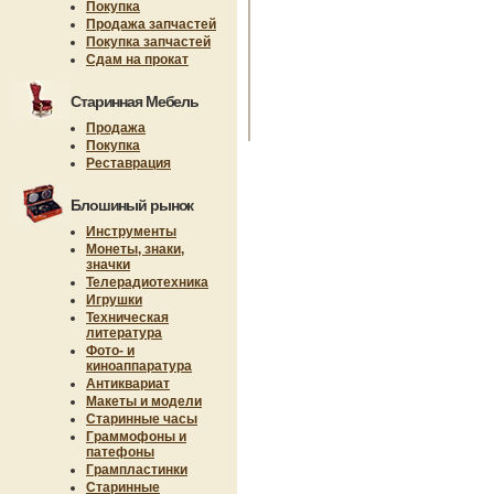
Покупка
Продажа запчастей
Покупка запчастей
Сдам на прокат
Старинная Мебель
Продажа
Покупка
Реставрация
Блошиный рынок
Инструменты
Монеты, знаки,
значки
Телерадиотехника
Игрушки
Техническая
литература
Фото- и
киноаппаратура
Антиквариат
Макеты и модели
Старинные часы
Граммофоны и
патефоны
Грампластинки
Старинные