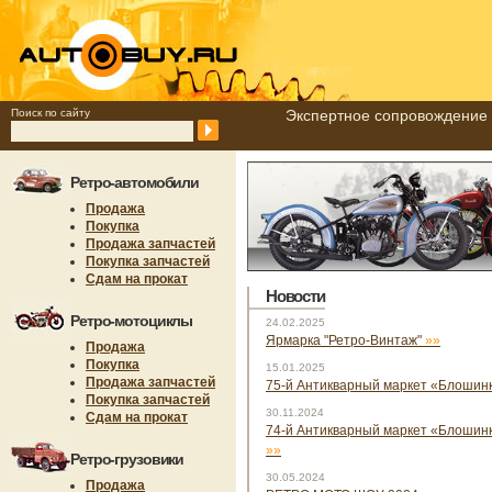
Поиск по сайту
Экспертное сопровождение 
Ретро-автомобили
Продажа
Покупка
Продажа запчастей
Покупка запчастей
Сдам на прокат
Новости
Ретро-мотоциклы
24.02.2025
Ярмарка "Ретро-Винтаж"
»»
Продажа
Покупка
15.01.2025
Продажа запчастей
75-й Антикварный маркет «Блошин
Покупка запчастей
30.11.2024
Сдам на прокат
74-й Антикварный маркет «Блошинка
»»
Ретро-грузовики
30.05.2024
Продажа