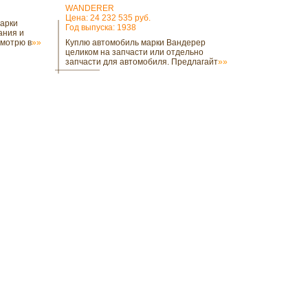
WANDERER
Цена: 24 232 535 руб.
марки
Год выпуска: 1938
ания и
смотрю в
»»
Куплю автомобиль марки Вандерер
целиком на запчасти или отдельно
запчасти для автомобиля. Предлагайт
»»