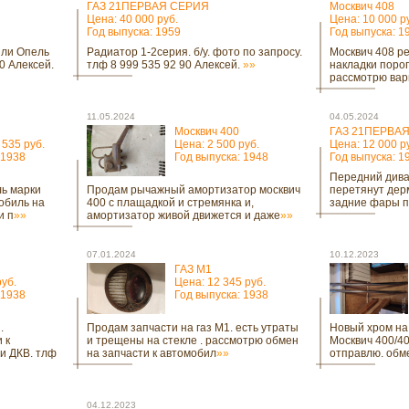
ГАЗ 21ПЕРВАЯ СЕРИЯ
Москвич 408
Цена: 40 000 руб.
Цена: 10 000 р
Год выпуска: 1959
Год выпуска: 1
или Опель
Радиатор 1-2серия. б/у. фото по запросу.
Москвич 408 ре
0 Алексей.
тлф 8 999 535 92 90 Алексей.
»»
накладки порог
рассмотрю ва
11.05.2024
04.05.2024
Москвич 400
ГАЗ 21ПЕРВА
 535 руб.
Цена: 2 500 руб.
Цена: 12 000 р
 1938
Год выпуска: 1948
Год выпуска: 1
Передний диван
ль марки
Продам рычажный амортизатор москвич
перетянут дерм
обиль на
400 с плащадкой и стремянка и,
задние фары п
и п
»»
амортизатор живой движется и даже
»»
07.01.2024
10.12.2023
ГАЗ М1
руб.
Цена: 12 345 руб.
 1938
Год выпуска: 1938
.
Продам запчасти на газ М1. есть утраты
Новый хром на
 к
и трещены на стекле . рассмотрю обмен
Москвич 400/40
и ДКВ. тлф
на запчасти к автомобил
»»
отправлю. обме
04.12.2023