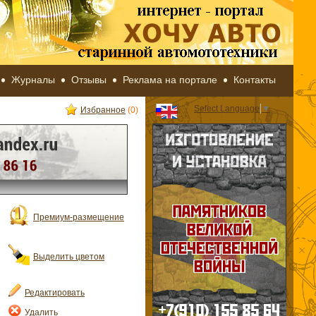
Журналы
Отзывы
Реклама на портале
Контакты
Select Language
▼
Избранное
(0)
Премиум-размещение
Выделить цветом
Редактировать
Удалить