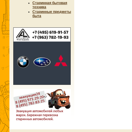
Старинная бытовая
техника
Старинные предметы
быта