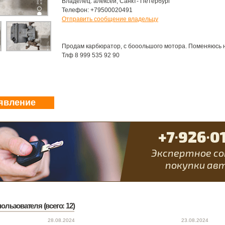
Владелец: алексей, Санкт- Петербург
Телефон: +79500020491
Отправить сообщение владельцу
Продам карбюратор, с бооольшого мотора. Поменяюсь на
Тлф 8 999 535 92 90
явление
ользователя (всего: 12)
28.08.2024
23.08.2024