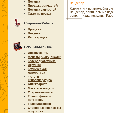
Покупка
Вандерер
Продажа запчастей
Куплю книги по автомобилю 
Покупка запчастей
Вандерер, оригинальные изд
Сдам на прокат
репринт издания, копии. Рас
Старинная Мебель
Продажа
Покупка
Реставрация
Блошиный рынок
Инструменты
Монеты, знаки, значки
Телерадиотехника
Игрушки
Техническая
литература
Фото- и
киноаппаратура
Антиквариат
Макеты и модели
Старинные часы
Граммофоны и
патефоны
Грампластинки
Старинные предметы
искусства