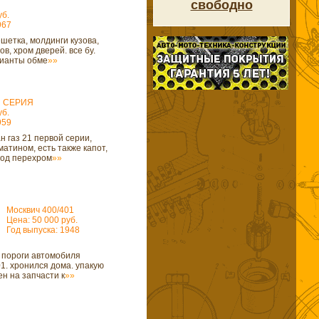
свободно
уб.
967
шетка, молдинги кузова,
ов, хром дверей. все бу.
рианты обме
»»
Я СЕРИЯ
уб.
959
 газ 21 первой серии,
атином, есть также капот,
од перехром
»»
Москвич 400/401
Цена: 50 000 руб.
Год выпуска: 1948
 пороги автомобиля
1. хронился дома. упакую
н на запчасти к
»»