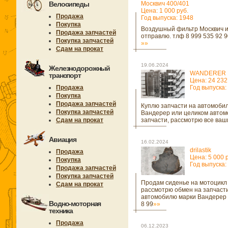
Велосипеды
Москвич 400/401
Цена: 1 000 руб.
Продажа
Год выпуска: 1948
Покупка
Воздушный фильтр Москвич 
Продажа запчастей
отправлю. тлф 8 999 535 92 9
Покупка запчастей
»»
Сдам на прокат
19.06.2024
Железнодорожный
WANDERER
транспорт
Цена: 24 232
Продажа
Год выпуска:
Покупка
Продажа запчастей
Куплю запчасти на автомоби
Покупка запчастей
Вандерер или целиком автом
Сдам на прокат
запчасти, рассмотрю все ваш
Авиация
16.02.2024
drilastik
Продажа
Цена: 5 000 
Покупка
Год выпуска:
Продажа запчастей
Покупка запчастей
Продам сиденье на мотоцикл 
Сдам на прокат
рассмотрю обмен на запчасти
автомобилю марки Вандерер 
Водно-моторная
8 99
»»
техника
Продажа
06.12.2023