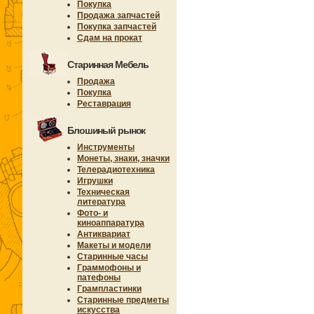
Покупка
Продажа запчастей
Покупка запчастей
Сдам на прокат
Старинная Мебель
Продажа
Покупка
Реставрация
Блошиный рынок
Инструменты
Монеты, знаки, значки
Телерадиотехника
Игрушки
Техническая
литература
Фото- и
киноаппаратура
Антиквариат
Макеты и модели
Старинные часы
Граммофоны и
патефоны
Грампластинки
Старинные предметы
искусства