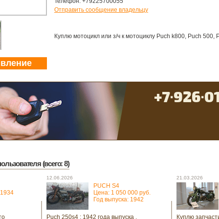
Телефон: +79225700055
Отправить сообщение владельцу
Куплю мотоцикл или з/ч к мотоциклу Puch k800, Puch 500, 
явление
ользователя (всего: 8)
12.06.2026
21.03.2026
PUCH S4
 1934
Цена: 1 050 000 руб.
Год выпуска: 1942
то
Puch 250s4 ; 1942 года выпуска .
Куплю запчаст