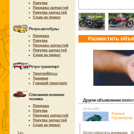
Покупка
Продажа запчастей
Покупка запчастей
Сдам на прокат
Ретро-автобусы
Продажа
Разместить объ
Покупка
Продажа запчастей
Покупка запчастей
Сдам на прокат
Ретро транспорт
Троллейбусы
Трамваи
Гужевой транспорт
Списанная военная
техника
Другие объявления этого п
Продажа
28.06.2026
Покупка
Разные
Продажа запчастей
Год выпуска:
Покупка запчастей
Сдам на прокат
Хотел обратить внимание . Э