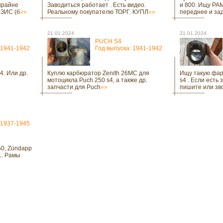
 крайне
Заводиться работает . Есть видео.
и 800. Ищу РАМ
 ЗИС (б
»»
Реальному покупателю ТОРГ. КУПЛ
»»
переднее и зад
21.01.2024
21.01.2024
PUCH S4
 1941-1942
Год выпуска: 1941-1942
4. Или др.
Куплю карбюратор Zenith 26MC для
Ищу такую фар
мотоцикла Puch 250 s4, а также др.
s4 . Если есть 
запчасти для Puch
»»
пишите или зв
 1937-1945
50, Zündapp
1. Рамы