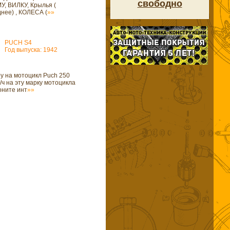
свободно
У, ВИЛКУ, Крылья (
нее) , КОЛЕСА (
»»
PUCH S4
Год выпуска: 1942
у на мотоцикл Puch 250
з/ч на эту марку мотоцикла
оните инт
»»