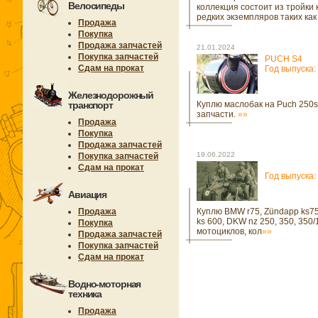
Велосипеды
коллекция состоит из тройки
редких экземпляров таких как
Продажа
Покупка
Продажа запчастей
21.01.2024
Покупка запчастей
PUCH S4
Сдам на прокат
Год выпуска:
Железнодорожный
транспорт
Куплю маслобак на Puch 250s
запчасти.
»»
Продажа
Покупка
Продажа запчастей
19.06.2022
Покупка запчастей
Сдам на прокат
Год выпуска:
Авиация
Продажа
Куплю BMW r75, Zündapp ks7
ks 600, DKW nz 250, 350, 350/
Покупка
мотоциклов, кол
»»
Продажа запчастей
Покупка запчастей
Сдам на прокат
Водно-моторная
техника
Продажа