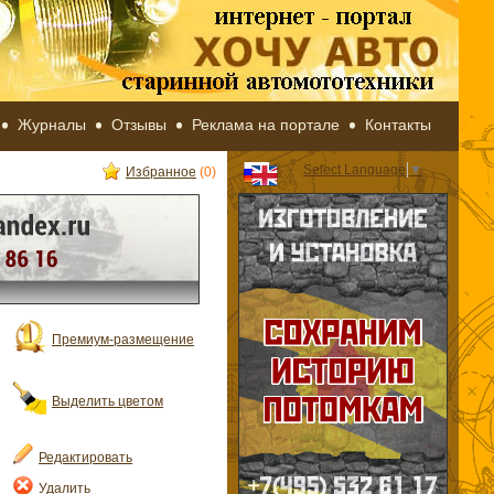
Журналы
Отзывы
Реклама на портале
Контакты
Select Language
▼
Избранное
(0)
Премиум-размещение
Выделить цветом
Редактировать
Удалить