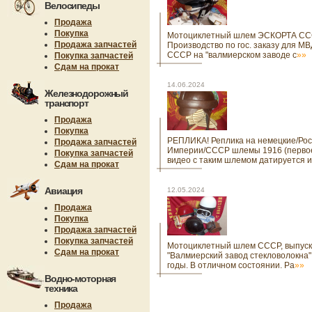
Велосипеды
Продажа
Покупка
Мотоциклетный шлем ЭСКОРТА ССС
Продажа запчастей
Производство по гос. заказу для МВ
СССР на "валмиерском заводе с
»»
Покупка запчастей
Сдам на прокат
14.06.2024
Железнодорожный
транспорт
Продажа
Покупка
РЕПЛИКА! Реплика на немецкие/Рос
Продажа запчастей
Империи/СССР шлемы 1916 (перво
Покупка запчастей
видео с таким шлемом датируется и
Сдам на прокат
Авиация
12.05.2024
Продажа
Покупка
Продажа запчастей
Покупка запчастей
Мотоциклетный шлем СССР, выпуск
Сдам на прокат
"Валмиерский завод стекловолокна"
годы. В отличном состоянии. Ра
»»
Водно-моторная
техника
Продажа