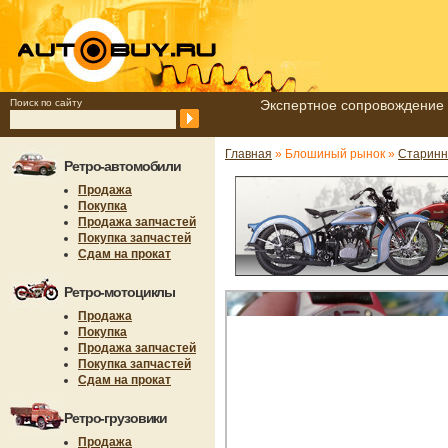
Поиск по сайту
Экспертное сопровождение 
Главная
» Блошиный рынок »
Старинн
Ретро-автомобили
Продажа
Покупка
Продажа запчастей
Покупка запчастей
Сдам на прокат
Ретро-мотоциклы
Продажа
Покупка
Продажа запчастей
Покупка запчастей
Сдам на прокат
Ретро-грузовики
Продажа