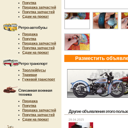
Покупка
Продажа запчастей
Покупка запчастей
Сдам на прокат
Ретро-автобусы
Продажа
Покупка
Продажа запчастей
Покупка запчастей
Сдам на прокат
Разместить объявл
Ретро транспорт
Троллейбусы
Трамваи
Гужевой транспорт
Списанная военная
техника
Продажа
Покупка
Продажа запчастей
Другие объявления этого пользов
Покупка запчастей
Сдам на прокат
28.04.2025