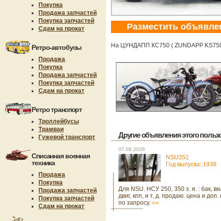
Покупка
Продажа запчастей
Покупка запчастей
Разместить объявле
Сдам на прокат
На ЦУНДАПП КС750 ( ZUNDAPP KS750) 
Ретро-автобусы
Продажа
Покупка
Продажа запчастей
Покупка запчастей
Сдам на прокат
Ретро транспорт
Троллейбусы
Трамваи
Другие объявления этого пользов
Гужевой транспорт
07.08.2026
Списанная военная
NSU351
техника
Год выпуска: 1938
Продажа
Покупка
Для NSU. НСУ 250, 350 з. я. : бак, ви
Продажа запчастей
двиг, кпп, и т. д. продаю. цена и доп
Покупка запчастей
по запросу.
»»
Сдам на прокат