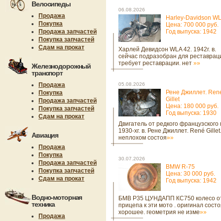
Велосипеды
06.08.2026
Продажа
Harley-Davidson W
Покупка
Цена: 700 000 руб.
Продажа запчастей
Год выпуска: 1942
Покупка запчастей
Сдам на прокат
Харлей Девидсон WLA 42. 1942г. в.
сейчас подразобран для реставрац
требует реставрации. нет
»»
Железнодорожный
транспорт
Продажа
05.08.2026
Рене Джиллет. Ren
Покупка
Gillet
Продажа запчастей
Цена: 180 000 руб.
Покупка запчастей
Год выпуска: 1930
Сдам на прокат
Двигатель от редкого французского
1930-хг. в. Рене Джиллет. René Gillet
Авиация
неплохом состоя
»»
Продажа
Покупка
30.07.2026
Продажа запчастей
BMW R-75
Покупка запчастей
Цена: 30 000 руб.
Сдам на прокат
Год выпуска: 1942
Водно-моторная
БМВ Р35 ЦУНДАПП КС750 колесо о
техника
прицепа к эти мото . оригинал сост
хорошее. геометрия не изме
»»
Продажа