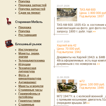
Покупка
Продажа запчастей
23.07.2026
Покупка запчастей
ТИЗ АМ 600
Сдам на прокат
Цена: 1 800 000 руб
Год выпуска: 1937
Старинная Мебель
ТИЗ АМ 600. 1935-41г. в. состояние 
Продажа
комплектация на фото. доп фото по
Покупка
запросу. 1800 т. рубл. торг.
»»
Реставрация
13.07.2026
Блошиный рынок
Харлей вла 42
Цена: 70 000 руб.
Инструменты
Год выпуска: 1942
Монеты, знаки,
значки
Документы на Харлей 1942г. в. БМВ
Телерадиотехника
48г.в.оформляемые. есть еще компл
докуменьов с гос номером на
»»
Игрушки
Техническая
литература
Фото- и
11.06.2026
киноаппаратура
м72
Антиквариат
Цена: 100 000 руб.
Макеты и модели
Год выпуска: 1946
Старинные часы
Граммофоны и
М72 1947?г. в. с коляской военной. ,
патефоны
с прямыми косынками. двигатель 51г.
Грампластинки
(передняя крышка ЗИ
»»
Старинные