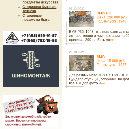
предметы искусства
Старинная бытовая
07.12.2025
техника
BMW P35
Старинные
Цена: 290 000 руб.
предметы быта
Год выпуска: 1948
БМВ Р35. 1948г. в. в неплохом для с
лет состоянии и комплектации на 
оригинал.290т.р. Есть мн
»»
23.10.2025
BMW
Цена: 15 000 руб.
Год выпуска: 1937
Для разных мото 30-х г. в. БМВ НСУ
Цундапп ступицы , опорники. на фо
все з. ч. доп фото и
»»