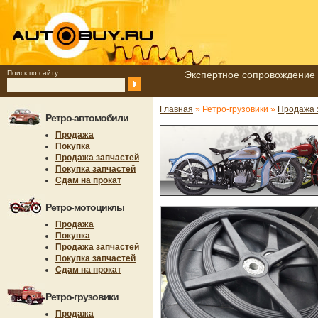
Поиск по сайту
Экспертное сопровождение 
Главная
» Ретро-грузовики »
Продажа 
Ретро-автомобили
Продажа
Покупка
Продажа запчастей
Покупка запчастей
Сдам на прокат
Ретро-мотоциклы
Продажа
Покупка
Продажа запчастей
Покупка запчастей
Сдам на прокат
Ретро-грузовики
Продажа