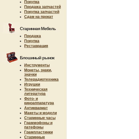
Покупка
Продажа запчастей
Покупка запчастей
Сдам на прокат
Старинная Мебель
Продажа
Покупка
Реставрация
Блошиный рынок
Инструменты
Монеты, знаки,
значки
Телерадиотехника
Игрушки
Техническая
литература
Фото- и
киноаппаратура
Антиквариат
Макеты и модели
Старинные часы
Граммофоны и
патефоны
Грампластинки
Старинные