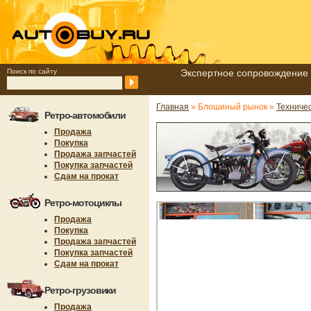
Поиск по сайту
Экспертное сопровождение 
Главная
» Блошиный рынок »
Техниче
Ретро-автомобили
Продажа
Покупка
Продажа запчастей
Покупка запчастей
Сдам на прокат
Ретро-мотоциклы
Продажа
Покупка
Продажа запчастей
Покупка запчастей
Сдам на прокат
Ретро-грузовики
Продажа