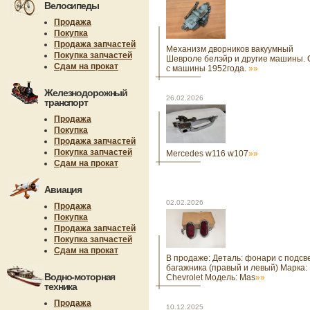
Велосипеды
Продажа
Покупка
Продажа запчастей
Механизм дворников вакуумный
Покупка запчастей
Шевроле белэйр и другие машины. 
Сдам на прокат
с машины 1952года.
»»
Железнодорожный
26.02.2026
транспорт
Продажа
Покупка
Продажа запчастей
Покупка запчастей
Mercedes w116 w107
»»
Сдам на прокат
Авиация
02.02.2026
Продажа
Покупка
Продажа запчастей
Покупка запчастей
Сдам на прокат
В продаже: Деталь: фонари с подсв
багажника (правый и левый) Марка:
Водно-моторная
Chevrolet Модель: Mas
»»
техника
Продажа
10.12.2025