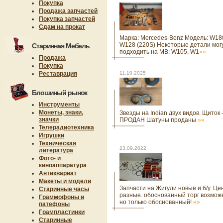
Покупка
Продажа запчастей
Покупка запчастей
Сдам на прокат
Марка: Mercedes-Benz Модель: W18
W128 (220S) Некоторые детали мог
Старинная Мебель
подходить на MB: W105, W1
»»
Продажа
Покупка
Реставрация
11.10.2025
Блошиный рынок
Инструменты
Монеты, знаки,
Звезды на Indian двух видов. Щиток 
значки
ПРОДАН Шатуны проданы
»»
Телерадиотехника
Игрушки
Техническая
23.09.2022
литература
Фото- и
киноаппаратура
Антиквариат
Макеты и модели
Запчасти на Жигули новые и б/у. Це
Старинные часы
разные. обоснованный торг возмож
Граммофоны и
но только обоснованный!
»»
патефоны
Грампластинки
Старинные