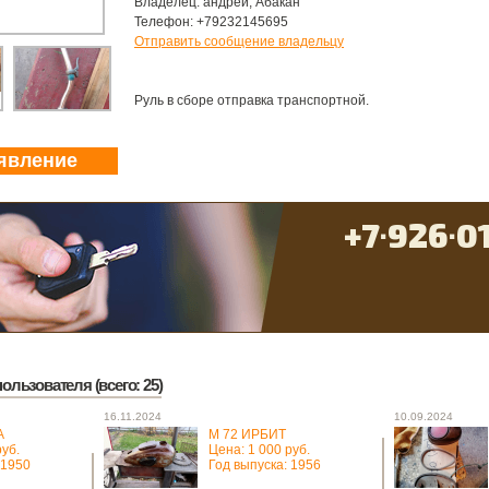
Владелец: андрей, Абакан
Телефон: +79232145695
Отправить сообщение владельцу
Руль в сборе отправка транспортной.
явление
ользователя (всего: 25)
16.11.2024
10.09.2024
А
М 72 ИРБИТ
руб.
Цена: 1 000 руб.
 1950
Год выпуска: 1956