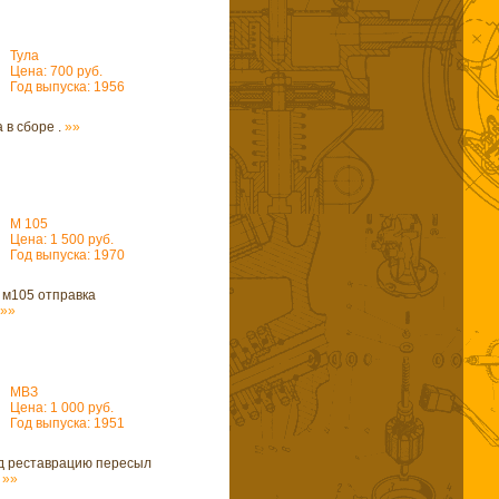
Тула
Цена: 700 руб.
Год выпуска: 1956
 в сборе .
»»
М 105
Цена: 1 500 руб.
Год выпуска: 1970
 м105 отправка
»»
МВЗ
Цена: 1 000 руб.
Год выпуска: 1951
д реставрацию пересыл
.
»»