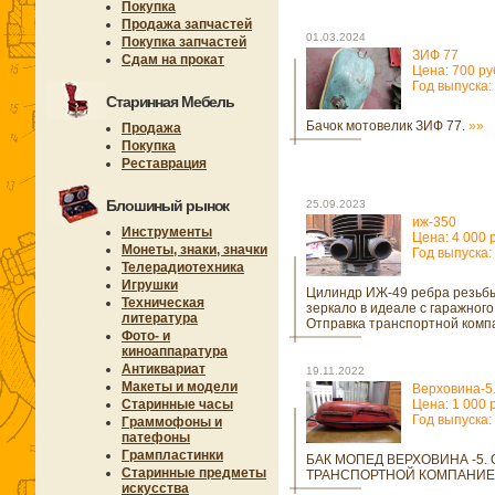
Покупка
Продажа запчастей
01.03.2024
Покупка запчастей
ЗИФ 77
Сдам на прокат
Цена: 700 ру
Год выпуска:
Старинная Мебель
Бачок мотовелик ЗИФ 77.
»»
Продажа
Покупка
Реставрация
Блошиный рынок
25.09.2023
иж-350
Инструменты
Цена: 4 000 
Монеты, знаки, значки
Год выпуска:
Телерадиотехника
Игрушки
Цилиндр ИЖ-49 ребра резьб
Техническая
зеркало в идеале с гаражного
литература
Отправка транспортной комп
Фото- и
киноаппаратура
Антиквариат
19.11.2022
Макеты и модели
Верховина-5
Старинные часы
Цена: 1 000 
Год выпуска:
Граммофоны и
патефоны
Грампластинки
БАК МОПЕД ВЕРХОВИНА -5.
Старинные предметы
ТРАНСПОРТНОЙ КОМПАНИЕ
искусства