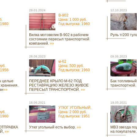
28.01.2024
12.10.2023
В-902
б.
Цена: 1 000 руб.
 1980
Год выпуска: 1960
Вилка мотовелик В-902 в рабочем
Руль тг200 тула
состоянии пересыл транспортной
компанией.
»»
28.08.2023
09.06.2023
м-62
руб.
Цена: 500 руб.
 1956
Год выпуска: 1960
ы целые
ПЕРЕДНЕЕ КРЫЛО М-62 ПОД
Бак топливный
 хранения.
РЕСТАВРАЦИЮ ЖЕЛЕЗО ЖИВОЕ
транспортной.
ан
»»
ПЕРЕСЫЛ ТРАНСПОРТНОЙ.
»»
18.06.2021
19.05.2021
.
УТЮГ УГОЛЬНЫЙ.
руб.
Цена: 2 000 руб.
 1980
Год выпуска: 1951
 ОТПРАВКА
Утюг угольный есть выбор.
»»
МВЗ звезда по
Й,
»»
на покупателе