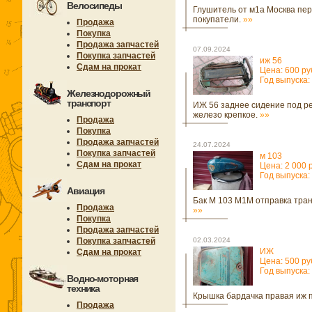
Велосипеды
Глушитель от м1а Москва пе
покупатели.
»»
Продажа
Покупка
Продажа запчастей
07.09.2024
Покупка запчастей
иж 56
Сдам на прокат
Цена: 600 ру
Год выпуска:
Железнодорожный
транспорт
ИЖ 56 заднее сидение под р
железо крепкое.
»»
Продажа
Покупка
Продажа запчастей
24.07.2024
Покупка запчастей
м 103
Сдам на прокат
Цена: 2 000 
Год выпуска:
Авиация
Бак М 103 М1М отправка тра
Продажа
»»
Покупка
Продажа запчастей
Покупка запчастей
02.03.2024
ИЖ
Сдам на прокат
Цена: 500 ру
Год выпуска:
Водно-моторная
техника
Крышка бардачка правая иж 
Продажа