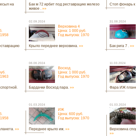
ресыл на
Бак м 72 ирбит под реставрацию железо
Стоп фонарь к
живое .
»»
02.09.2024
31.08.2024
Верховина 4
б.
Цена: 1 000 руб.
 1958
Год выпуска: 1970
еставрацию
Крыло переднее верховина.
»»
Бак рига 7 .
»»
06.06.2024
11.03.2024
Восход.
руб.
Цена: 1 000 руб.
 1963
Год выпуска: 1970
нспортной.
Бардачки Восход пара.
»»
Фара ИЖ план
01.03.2024
01.03.2024
ИЖ
б.
Цена: 600 руб.
 1958
Год выпуска: 1970
планета.
»»
Переднее крыло иж.
»»
Верховина спор
»»