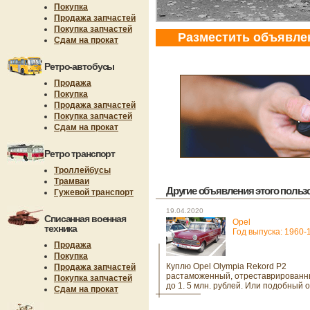
Покупка
Продажа запчастей
Покупка запчастей
Разместить объявле
Сдам на прокат
Ретро-автобусы
Продажа
Покупка
Продажа запчастей
Покупка запчастей
Сдам на прокат
Ретро транспорт
Троллейбусы
Трамваи
Другие объявления этого пользов
Гужевой транспорт
19.04.2020
Списанная военная
Opel
техника
Год выпуска: 1960-
Продажа
Покупка
Куплю Opel Olympia Rekord P2
Продажа запчастей
растаможенный, отреставрирован
Покупка запчастей
до 1. 5 млн. рублей. Или подобный 
Сдам на прокат