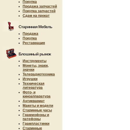
Покупка
Продажа запчастей
Покупка запчастей
Сдам на прокат
Старинная Мебель
Продажа
Покупка
Реставрация
Блошиный рынок
Инструменты
Монеты, знаки,
значки
Телерадиотехника
Игрушки
Техническая
литература
Фото- и
киноаппаратура
Антиквариат
Макеты и модели
Старинные часы
Граммофоны и
патефоны
Грампластинки
Старинные