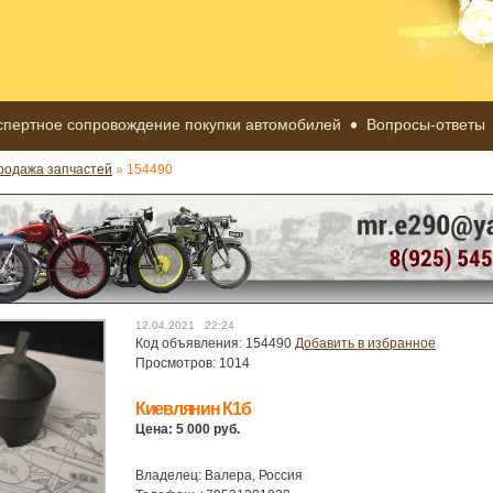
спертное сопровождение покупки автомобилей
Вопросы-ответы
родажа запчастей
» 154490
12.04.2021 22:24
Код объявления: 154490
Добавить в избранное
Просмотров: 1014
Киевлянин К1б
Цена: 5 000 руб.
Владелец: Валера, Росcия