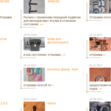
 ИЖ-ЮК
JAWA 50
Отправка
Рычаги с пружинами передней подвески
Отправка почто
для мопедов ява+ втулки в отличном
состоянии.
»»
15.01.2018
12.12.2017
ритов
Кофр для
фотоаппарата
в хор состоянии. отправка.
»»
отправка
»»
16.11.2017
01.11.2017
Каталоги Днепр, Урал
отправка почтой тк
»»
предположител
годов.
»»
05.07.2017
28.06.2017
,5,6,8
Sachs