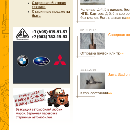
Старинная бытовая
техника
Коленвал Д-4, 5 в идеале, бе
Старинные предметы
НГШ. Картеры Д-5, 6, в хор с
быта
без сколов. Есть главная па
»
02.05.2017
Саперная ло
Отправка почтой или тк
»»
14.12.2016
Jawa Stadion
в хор. состоянии
»»