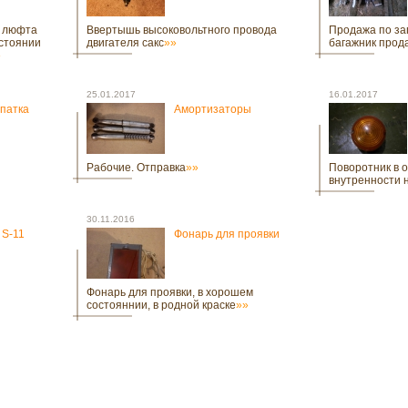
з люфта
Ввертышь высоковольтного провода
Продажа по за
остоянии
двигателя сакс
»»
багажник прода
»
25.01.2017
16.01.2017
патка
Амортизаторы
Рабочие. Отправка
»»
Поворотник в о
внутренности 
30.11.2016
 S-11
Фонарь для проявки
Фонарь для проявки, в хорошем
состояннии, в родной краске
»»