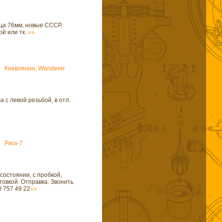
ца 76мм, новые СССР,
ой или тк.
»»
Киевлянин, Wanderer
а с левой резьбой, в отл.
Рига-7
состоянии, с пробкой,
товкой. Отправка. Звонить
 757 49 22
»»