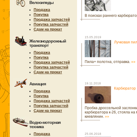
Велосипеды
Продажа
Покупка
В поисках раннего карбюрато
Продажа запчастей
Покупка запчастей
Сдам на прокат
15.05.2019
Железнодорожный
Лучковая пи
транспорт
Продажа
Покупка
Пила+ полотна, отправка.
»»
Продажа запчастей
Покупка запчастей
Сдам на прокат
Авиация
19.11.2018
Карбюратор 
Продажа
Покупка
Продажа запчастей
Покупка запчастей
Пробка дроссельной заслонк
Сдам на прокат
карбюратора к-26, стояла на
киевлянин.
»»
Водно-моторная
техника
Продажа
25.06.2018