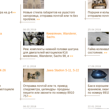
ра на д-4
»»
Новые стекла габаритов на ушастого
Поршни и коль
запорожца, отправка почтой или тк без
отправлю почт
проблем.
»»
06.05.2019
25.04.2019
ла
Киевлянин, Wanderer,
Sachs.
Рем. комплекты нижней головки шатуна
Гайка коленвал
для двигателей мотоциклов К1б
состоянии.
»»
киевлянин, Wanderer, Sachs 98, и
»»
07.11.2018
17.09.2018
К-26
Jawa Stadion S-11, S-22
и
Отправка почтой или тк. привод
Бак в хорошем 
 мотоцикле
спидометра, цилиндры- проданы.
краником, окан
пишите или звоните по номеру 8910
по номеру 8910
757
»»
06.02.2018
22.01.2018