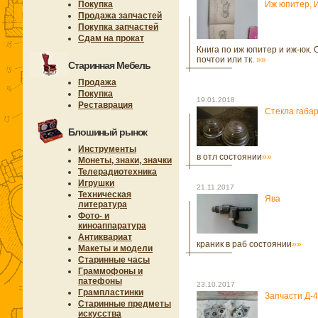
Покупка
Иж юпитер,
Продажа запчастей
Покупка запчастей
Сдам на прокат
Книга по иж юпитер и иж-юк. 
почтои или тк.
»»
Старинная Мебель
Продажа
Покупка
19.01.2018
Реставрация
Стекла габа
Блошиный рынок
Инструменты
в отл состоянии
»»
Монеты, знаки, значки
Телерадиотехника
Игрушки
21.11.2017
Техническая
Ява
литература
Фото- и
киноаппаратура
Антиквариат
краник в раб состоянии
»»
Макеты и модели
Старинные часы
Граммофоны и
патефоны
23.10.2017
Грампластинки
Запчасти Д-4
Старинные предметы
искусства