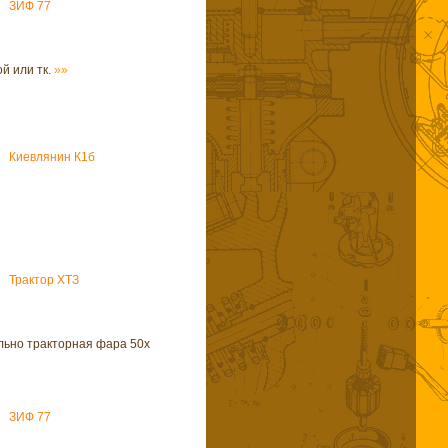
ЗИФ 77
й или тк.
»»
Киевлянин К1б
Трактор ХТЗ
ьно тракторная фара 50х
ЗИФ 77