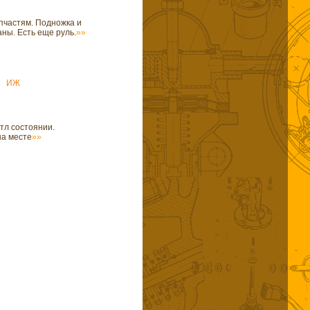
пчастям. Подножка и
ны. Есть еще руль.
»»
ИЖ
тл состоянии.
на месте
»»