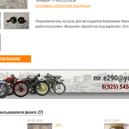
Телефон: +79531201938
Отправить сообщение владельцу
Переключатель на руль для мотоциклов Киевлянин Wan
работоспособен. Внешняя обработка под карболит. Оста
явление
ользователя (всего: 27)
06.08.2019
31.07.2019
ЗАЗ