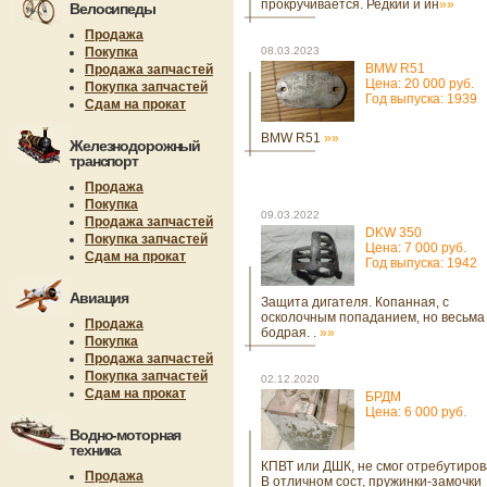
прокручивается. Редкий и ин
»»
Велосипеды
Продажа
Покупка
08.03.2023
BMW R51
Продажа запчастей
Цена: 20 000 руб.
Покупка запчастей
Год выпуска: 1939
Сдам на прокат
BMW R51
»»
Железнодорожный
транспорт
Продажа
Покупка
09.03.2022
Продажа запчастей
DKW 350
Покупка запчастей
Цена: 7 000 руб.
Сдам на прокат
Год выпуска: 1942
Авиация
Защита дигателя. Копанная, с
осколочным попаданием, но весьма
Продажа
бодрая. .
»»
Покупка
Продажа запчастей
Покупка запчастей
02.12.2020
Сдам на прокат
БРДМ
Цена: 6 000 руб.
Водно-моторная
техника
КПВТ или ДШК, не смог отребутирова
Продажа
В отличном сост, пружинки-замочки