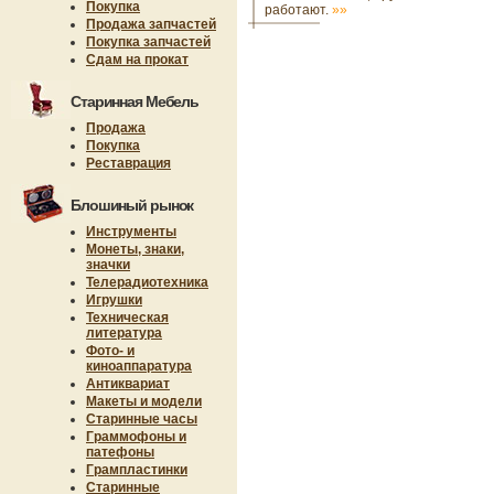
Покупка
работают.
»»
Продажа запчастей
Покупка запчастей
Сдам на прокат
Старинная Мебель
Продажа
Покупка
Реставрация
Блошиный рынок
Инструменты
Монеты, знаки,
значки
Телерадиотехника
Игрушки
Техническая
литература
Фото- и
киноаппаратура
Антиквариат
Макеты и модели
Старинные часы
Граммофоны и
патефоны
Грампластинки
Старинные