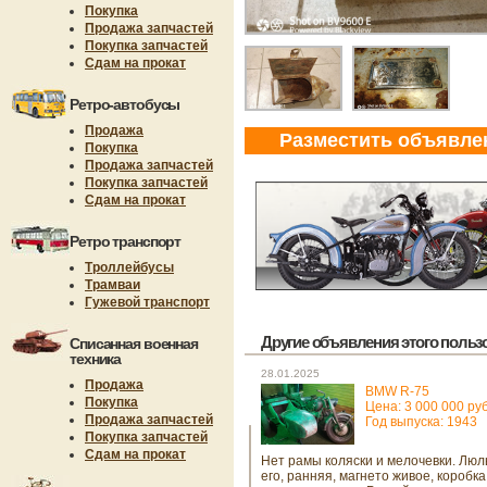
Покупка
Продажа запчастей
Покупка запчастей
Сдам на прокат
Ретро-автобусы
Продажа
Разместить объявле
Покупка
Продажа запчастей
Покупка запчастей
Сдам на прокат
Ретро транспорт
Троллейбусы
Трамваи
Гужевой транспорт
Другие объявления этого пользов
Списанная военная
техника
28.01.2025
Продажа
BMW R-75
Покупка
Цена: 3 000 000 руб
Продажа запчастей
Год выпуска: 1943
Покупка запчастей
Сдам на прокат
Нет рамы коляски и мелочевки. Люл
его, ранняя, магнето живое, коробка