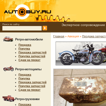
Поиск по сайту
Экспертное сопровождение 
Главная
» Авиация »
Продажа запчаст
Ретро-автомобили
Продажа
Покупка
Продажа запчастей
Покупка запчастей
Сдам на прокат
Ретро-мотоциклы
Продажа
Покупка
Продажа запчастей
Покупка запчастей
Сдам на прокат
Ретро-грузовики
Продажа