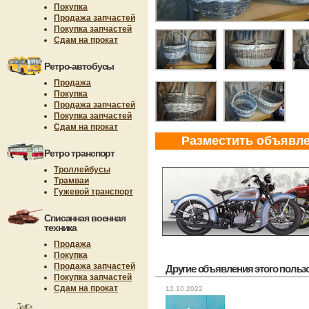
Покупка
Продажа запчастей
Покупка запчастей
Сдам на прокат
Ретро-автобусы
Продажа
Покупка
Продажа запчастей
Покупка запчастей
Сдам на прокат
Разместить объявл
Ретро транспорт
Троллейбусы
Трамваи
Гужевой транспорт
Списанная военная
техника
Продажа
Покупка
Продажа запчастей
Другие объявления этого пользов
Покупка запчастей
Сдам на прокат
12.10.2022