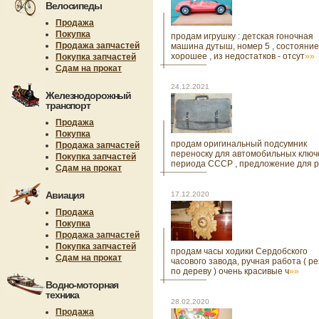
Велосипеды
Продажа
Покупка
продам игрушку : детская гоночная
Продажа запчастей
машина дутыш, номер 5 , состояние
хорошее , из недостатков - отсут
»»
Покупка запчастей
Сдам на прокат
24.12.2021
Железнодорожный
транспорт
Продажа
Покупка
продам оригинальный подсумник
Продажа запчастей
переноску для автомобильных ключе
Покупка запчастей
периода СССР , предложение для 
Сдам на прокат
Авиация
17.12.2020
Продажа
Покупка
Продажа запчастей
Покупка запчастей
продам часы ходики Сердобского
Сдам на прокат
часового завода, ручная работа ( р
по дереву ) очень красивые ч
»»
Водно-моторная
техника
28.02.2020
Продажа