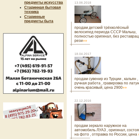
предметы искусства
13.06.2018
Старинная бытовая
техника
Старинные
предметы быта
продам детский трёхколёсный
велосипед периода СССР Малыш,
полностью оригинал, без реставрац
рези
»»
18.04.2017
продам сувенир из Турции , кальян ,
ручная работа , гравировка по латун
очень красивый, цена 2900
»»
22.12.2016
продам зеркало наружное на
автомобиль ЛУАЗ , оригинал, состо
на фото , отправка по России, цена