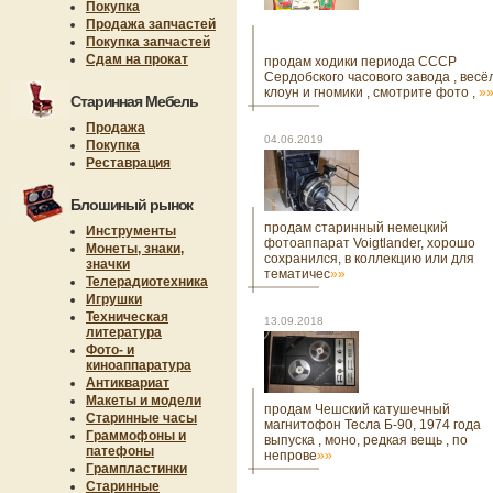
Покупка
Продажа запчастей
Покупка запчастей
Сдам на прокат
продам ходики периода СССР
Сердобского часового завода , вес
клоун и гномики , смотрите фото ,
»
Старинная Мебель
Продажа
04.06.2019
Покупка
Реставрация
Блошиный рынок
продам старинный немецкий
Инструменты
фотоаппарат Voigtlander, хорошо
Монеты, знаки,
сохранился, в коллекцию или для
значки
тематичес
»»
Телерадиотехника
Игрушки
Техническая
13.09.2018
литература
Фото- и
киноаппаратура
Антиквариат
Макеты и модели
продам Чешский катушечный
Старинные часы
магнитофон Тесла Б-90, 1974 года
Граммофоны и
выпуска , моно, редкая вещь , по
патефоны
непрове
»»
Грампластинки
Старинные