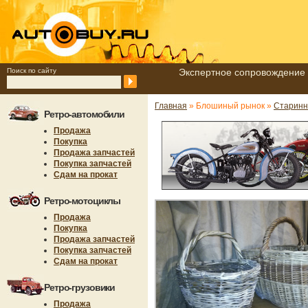
Поиск по сайту
Экспертное сопровождение 
Главная
» Блошиный рынок »
Старинн
Ретро-автомобили
Продажа
Покупка
Продажа запчастей
Покупка запчастей
Сдам на прокат
Ретро-мотоциклы
Продажа
Покупка
Продажа запчастей
Покупка запчастей
Сдам на прокат
Ретро-грузовики
Продажа