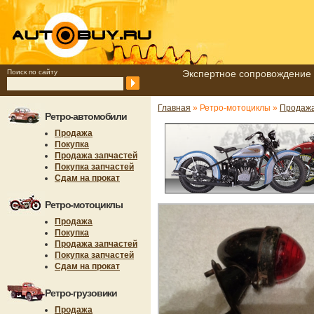
Поиск по сайту
Экспертное сопровождение 
Главная
» Ретро-мотоциклы »
Продажа
Ретро-автомобили
Продажа
Покупка
Продажа запчастей
Покупка запчастей
Сдам на прокат
Ретро-мотоциклы
Продажа
Покупка
Продажа запчастей
Покупка запчастей
Сдам на прокат
Ретро-грузовики
Продажа