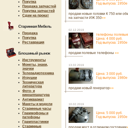
Покупка
Год выпуска: 1950е
Продажа запчастей
Покупка запчастей
продам новые головки К 750 или об
Сдам на прокат
на запчасти ИЖ 350
»»
Старинная Мебель
02.12.2019
Продажа
телефоны полевы
Покупка
Цена: 4 000 руб.
Реставрация
Год выпуска: 1950е
Блошиный рынок
продам полевые телефоны
»»
Инструменты
Монеты, знаки,
13.02.2019
значки
Телерадиотехника
Цена: 3 000 руб.
Игрушки
Год выпуска: 1980е
Техническая
литература
продам новый генератор
»»
Фото- и
киноаппаратура
Антиквариат
Макеты и модели
10.02.2019
Старинные часы
Цена: 5 000 руб.
Граммофоны и
Год выпуска: 1950е
патефоны
Грампластинки
Старинные
продам мост в отличном состоянии