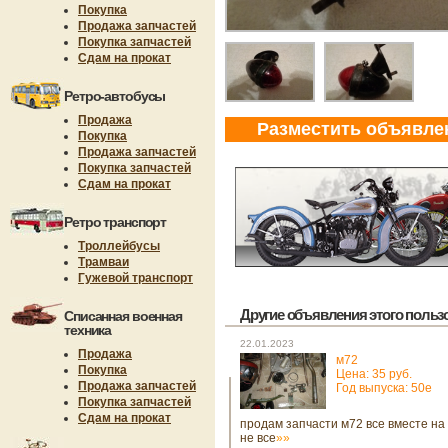
Покупка
Продажа запчастей
Покупка запчастей
Сдам на прокат
Ретро-автобусы
Продажа
Разместить объявле
Покупка
Продажа запчастей
Покупка запчастей
Сдам на прокат
Ретро транспорт
Троллейбусы
Трамваи
Гужевой транспорт
Другие объявления этого пользов
Списанная военная
техника
22.01.2023
Продажа
м72
Покупка
Цена: 35 руб.
Продажа запчастей
Год выпуска: 50е
Покупка запчастей
Сдам на прокат
продам запчасти м72 все вместе на
не все
»»