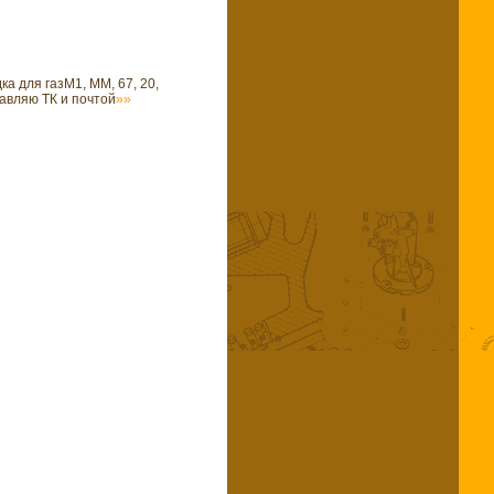
а для газМ1, ММ, 67, 20,
равляю ТК и почтой
»»