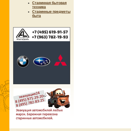
Старинная бытовая
техника
Старинные предметы
быта