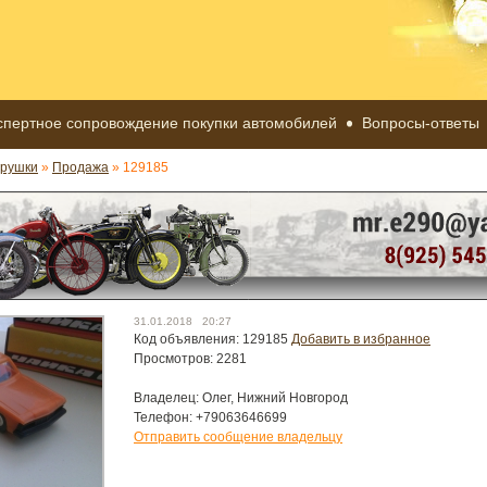
спертное сопровождение покупки автомобилей
Вопросы-ответы
грушки
»
Продажа
» 129185
31.01.2018 20:27
Код объявления: 129185
Добавить в избранное
Просмотров: 2281
Владелец: Олег, Нижний Новгород
Телефон: +79063646699
Отправить сообщение владельцу