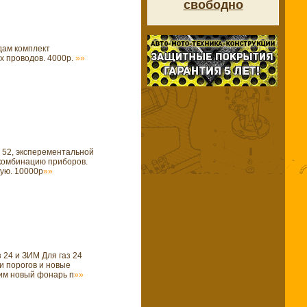
свободно
дам комплект
х проводов. 4000р.
»»
з 52, эксперементальной
 комбинацию приборов.
кую. 10000р
»»
 24 и ЗИМ Для газ 24
и порогов и новые
Зим новый фонарь п
»»