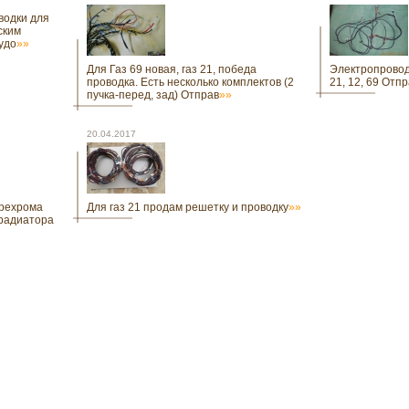
водки для
ским
удо
»»
Для Газ 69 новая, газ 21, победа
Электропроводк
проводка. Есть несколько комплектов (2
21, 12, 69 Отп
пучка-перед, зад) Отправ
»»
20.04.2017
ерехрома
Для газ 21 продам решетку и проводку
»»
 радиатора