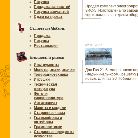
Покупка
Продам комплект электропро
Продажа запчастей
ЗИС-5. Изготовлена по завод
Покупка запчастей
чертежам, на заводском обор
Сдам на прокат
Старинная Мебель
Продажа
Покупка
Реставрация
02.05.2017
Блошиный рынок
Инструменты
Монеты, знаки, значки
Для Газ 21-бампера после п
(медь-никель-хром), решетку
Телерадиотехника
новую. Для Газ 20 Победа
»»
Игрушки
Техническая
литература
Фото- и
киноаппаратура
Антиквариат
Макеты и модели
Старинные часы
Граммофоны и
патефоны
Грампластинки
Старинные предметы
искусства