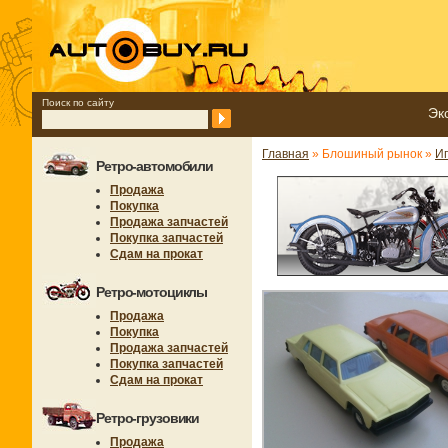
Поиск по сайту
Эк
Главная
» Блошиный рынок »
И
Ретро-автомобили
Продажа
Покупка
Продажа запчастей
Покупка запчастей
Сдам на прокат
Ретро-мотоциклы
Продажа
Покупка
Продажа запчастей
Покупка запчастей
Сдам на прокат
Ретро-грузовики
Продажа