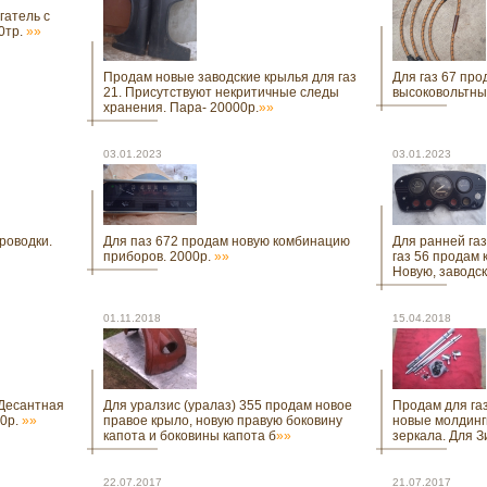
гатель с
0тр.
»»
Продам новые заводские крылья для газ
Для газ 67 про
21. Присутствуют некритичные следы
высоковольтны
хранения. Пара- 20000р.
»»
03.01.2023
03.01.2023
роводки.
Для паз 672 продам новую комбинацию
Для ранней га
приборов. 2000р.
»»
газ 56 продам
Новую, заводс
01.11.2018
15.04.2018
 Десантная
Для уралзис (уралаз) 355 продам новое
Продам для газ
00р.
»»
правое крыло, новую правую боковину
новые молдинг
капота и боковины капота б
»»
зеркала. Для 
22.07.2017
21.07.2017