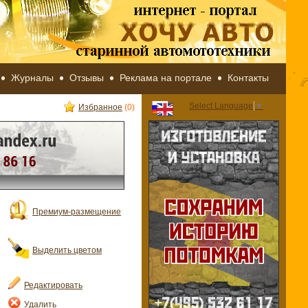
Журналы
Отзывы
Реклама на портале
Контакты
Select Language
▼
Избранное
(0)
Премиум-размещение
Выделить цветом
Редактировать
Удалить