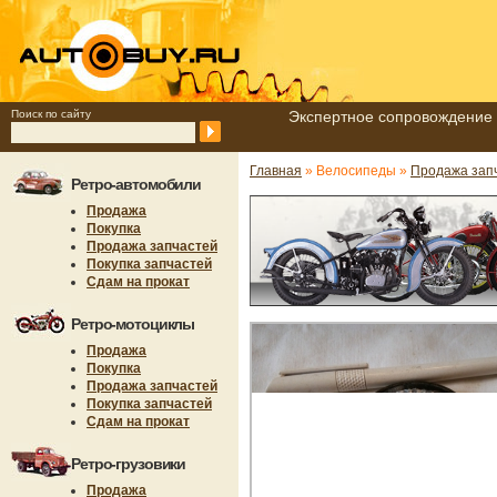
Поиск по сайту
Экспертное сопровождение 
Главная
» Велосипеды »
Продажа зап
Ретро-автомобили
Продажа
Покупка
Продажа запчастей
Покупка запчастей
Сдам на прокат
Ретро-мотоциклы
Продажа
Покупка
Продажа запчастей
Покупка запчастей
Сдам на прокат
Ретро-грузовики
Продажа