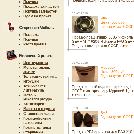
поршень (один) с пальцем и кольца
Покупка
Продажа запчастей
Покупка запчастей
03.02.2018
Сдам на прокат
Ява
Цена: 500 руб.
Год выпуска: СССР
Старинная Мебель
Продажа
Продаю подшипники 6305 N фирмы
Покупка
GERMANY 6206 N фирмы FAG GE
Реставрация
Подшипники времен СССР, ор
»»
Блошиный рынок
Инструменты
21.01.2018
Монеты, знаки,
Муравей
значки
Цена: 800 руб.
Год выпуска: СССР
Телерадиотехника
Игрушки
Техническая
Продаю новый поршень производст
литература
СССР к мотороллеру Муравей. Цена
Фото- и
т. 89631129391
»»
киноаппаратура
Антиквариат
02.01.2018
Макеты и модели
ВАЗ
Старинные часы
Год выпуска: СССР
Граммофоны и
патефоны
Грампластинки
Продаю РТИ оригинал для ВАЗ 2101
Старинные