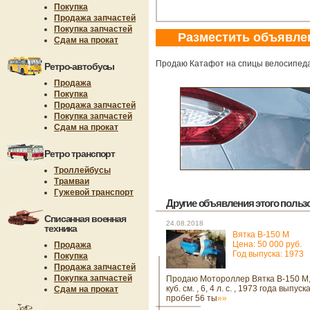
Покупка
Продажа запчастей
Покупка запчастей
Разместить объявле
Сдам на прокат
Продаю Катафот на спицы велосипеда,
Ретро-автобусы
Продажа
Покупка
Продажа запчастей
Покупка запчастей
Сдам на прокат
Ретро транспорт
Троллейбусы
Трамваи
Гужевой транспорт
Другие объявления этого пользов
Списанная военная
24.08.2018
техника
Вятка В-150 М
Цена: 50 000 руб.
Продажа
Год выпуска: 1973
Покупка
Продажа запчастей
Покупка запчастей
Продаю Мотороллер Вятка В-150 М,
куб. см. , 6, 4 л. с. , 1973 года выпуска
Сдам на прокат
пробег 56 ты
»»