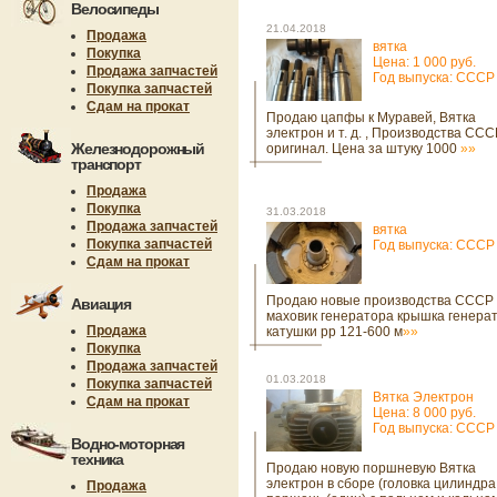
Велосипеды
21.04.2018
Продажа
вятка
Покупка
Цена: 1 000 руб.
Продажа запчастей
Год выпуска: СССР
Покупка запчастей
Сдам на прокат
Продаю цапфы к Муравей, Вятка
электрон и т. д. , Производства ССС
Железнодорожный
оригинал. Цена за штуку 1000
»»
транспорт
Продажа
Покупка
31.03.2018
Продажа запчастей
вятка
Покупка запчастей
Год выпуска: СССР
Сдам на прокат
Продаю новые производства СССР
Авиация
маховик генератора крышка генера
Продажа
катушки рр 121-600 м
»»
Покупка
Продажа запчастей
01.03.2018
Покупка запчастей
Вятка Электрон
Сдам на прокат
Цена: 8 000 руб.
Год выпуска: СССР
Водно-моторная
техника
Продаю новую поршневую Вятка
электрон в сборе (головка цилиндра
Продажа