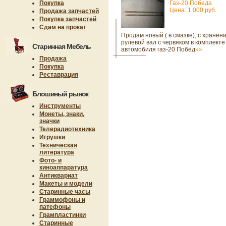
Покупка
Газ-20 Победа
Цена: 1 000 руб.
Продажа запчастей
Покупка запчастей
Сдам на прокат
Продам новый ( в смазке), с хранени
рулевой вал с червяком в комплекте
Старинная Мебель
автомобиля газ-20 Побед
»»
Продажа
Покупка
Реставрация
Блошиный рынок
Инструменты
Монеты, знаки,
значки
Телерадиотехника
Игрушки
Техническая
литература
Фото- и
киноаппаратура
Антиквариат
Макеты и модели
Старинные часы
Граммофоны и
патефоны
Грампластинки
Старинные