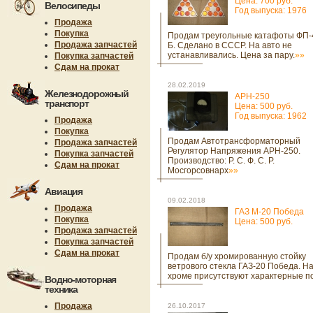
Цена: 700 руб.
Велосипеды
Год выпуска: 1976
Продажа
Покупка
Продам треугольные катафоты ФП-
Продажа запчастей
Б. Сделано в СССР. На авто не
устанавливались. Цена за пару.
»»
Покупка запчастей
Сдам на прокат
28.02.2019
Железнодорожный
АРН-250
транспорт
Цена: 500 руб.
Год выпуска: 1962
Продажа
Покупка
Продам Автотрансформаторный
Продажа запчастей
Регулятор Напряжения АРН-250.
Покупка запчастей
Производство: Р. С. Ф. С. Р.
Сдам на прокат
Мосгорсовнарх
»»
Авиация
09.02.2018
Продажа
ГАЗ М-20 Победа
Покупка
Цена: 500 руб.
Продажа запчастей
Покупка запчастей
Сдам на прокат
Продам б/у хромированную стойку
ветрового стекла ГАЗ-20 Победа. Н
хроме присутствуют характерные п
Водно-моторная
техника
Продажа
26.10.2017