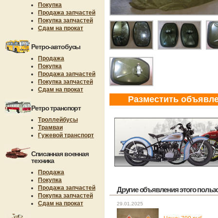
Покупка
Продажа запчастей
Покупка запчастей
Сдам на прокат
Ретро-автобусы
Продажа
Покупка
Продажа запчастей
Покупка запчастей
Сдам на прокат
Разместить объявл
Ретро транспорт
Троллейбусы
Трамваи
Гужевой транспорт
Списанная военная
техника
Продажа
Покупка
Продажа запчастей
Другие объявления этого пользов
Покупка запчастей
Сдам на прокат
29.01.2025