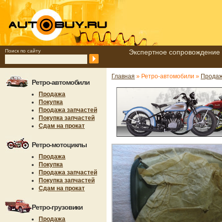
Поиск по сайту
Экспертное сопровождение 
Главная
» Ретро-автомобили »
Продаж
Ретро-автомобили
Продажа
Покупка
Продажа запчастей
Покупка запчастей
Сдам на прокат
Ретро-мотоциклы
Продажа
Покупка
Продажа запчастей
Покупка запчастей
Сдам на прокат
Ретро-грузовики
Продажа