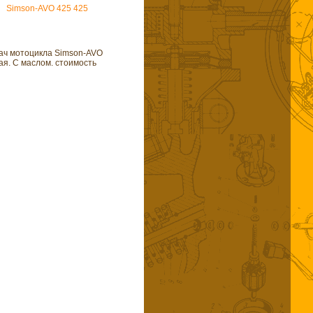
Simson-AVO 425 425
ач мотоцикла Simson-AVO
ая. С маслом. стоимость