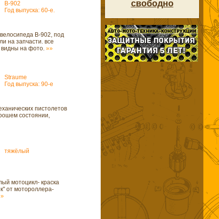
свободно
В-902
Год выпуска: 60-е.
овелосипеда В-902, под
и на запчасти. все
- видны на фото.
»»
Straume
Год выпуска: 90-е
еханических пистолетов
орошем состоянии,
тяжёлый
лый мотоцикл- краска
к" от мотороллера-
»»