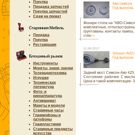
Покупка
Аво-симсон
Продажа запчастей
Год выпуска:
Покупка запчастей
Сдам на прокат
Фонари стопа на "АВО-Симсо
комплектные, отпескоструен
Старинная Мебель
грунтованы. контакты лампы,
Продажа
стёк
»»
Покупка
Реставрация
11.06.2017
Simson-AVO 
Блошиный рынок
Год выпуска:
Инструменты
Монеты, знаки, значки
Задний мост Симсон-Аво 425.
Телерадиотехника
Состояние- рабочее. С маслом
Игрушки
Цена в такой комплектации- 
Техническая
литература
Фото- и
киноаппаратура
Антиквариат
Макеты и модели
Старинные часы
Граммофоны и
патефоны
Грампластинки
Старинные предметы
искусства