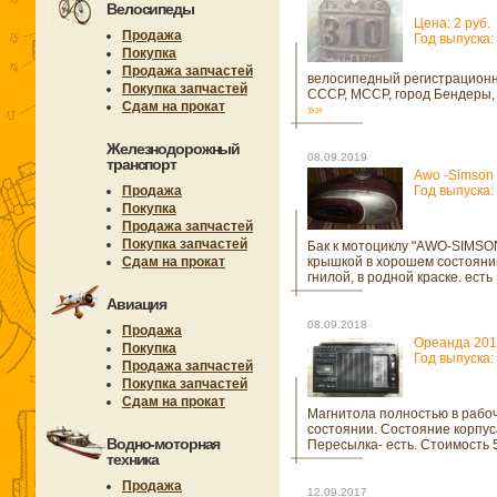
Велосипеды
Цена: 2 руб.
Продажа
Год выпуска:
Покупка
Продажа запчастей
велосипедный регистрацион
Покупка запчастей
СССР, МССР, город Бендеры, 
Сдам на прокат
»»
Железнодорожный
08.09.2019
транспорт
Awo -Simson
Продажа
Год выпуска:
Покупка
Продажа запчастей
Покупка запчастей
Бак к мотоциклу "AWO-SIMSO
Сдам на прокат
крышкой в хорошем состояни
гнилой, в родной краске. есть
Авиация
08.09.2018
Продажа
Ореанда 201
Покупка
Год выпуска:
Продажа запчастей
Покупка запчастей
Сдам на прокат
Магнитола полностью в рабо
состоянии. Состояние корпуса
Водно-моторная
Пересылка- есть. Стоимость 
техника
Продажа
12.09.2017