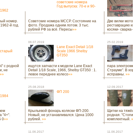
советские номера
Год выпуска: 70-е и 90-
 1962
ный номер.
Советские номера МССР. Состояние на
Две вилки мот
1962-й год.
фото. Продажа одним лотом. 3 тыс.
реставрацию ил
рублей РФ за всё. Пересы
»»
косяки- сварка
06.07.2019
25.02.2019
Lane Exact Detail 1/18
 старый
Scale 1966 Shelby
GT350
N" с родной
ищутся запчасти к модели Lane Exact
пара электром
и, не
Detail 1/18 Scale, 1966, Shelby GT350 : 1.
Страуме". В х
»»
левое переднее колесо
»»
исправны.
»»
25.08.2018
12.09.2017
ФП 200
 1984
чем
Крыльевой фонарь коляски ФП-200.
Щитки на тяжё
 "4+".
Новый, не устанавливался. Цена 1000
родная. "Стопи
5 0
»»
рублей.
»»
комплектный.
11.06.2017
11.06.2017