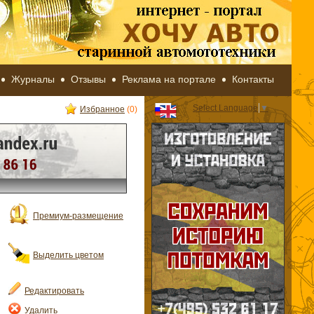
Журналы
Отзывы
Реклама на портале
Контакты
Select Language
▼
Избранное
(0)
Премиум-размещение
Выделить цветом
Редактировать
Удалить