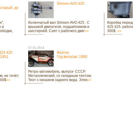
Simson-AVO 425
 старый, до
н",
Коленчатый вал Simson-AVO 425 . С
Коробка перед
ы и
крышкой двигателя, подшипником и
425 425. рабоч
 ободки,
шестернёй. Снят с рабочего двиг
»»
300$.
»»
07.01.2014
425 425
Фаэтон
 1951
Год выпуска: 1980
Ретро-автомобиль. выпуск- СССР.
, не течёт.
Металлический, со складным тентом.
300$
»»
Тент с окошком заднего вида. Элек
»»