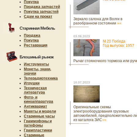
Покупка
Продажа запчастей
Покупка запчастей
Сдам на прокат
Зеркало салона для Волги в
разобранном состоянии
»»
Старинная Мебель
Продажа
03.08.2023
Покупка
М 20 Победа
Реставрация
Год выпуска: 1957
Блошиный рынок
Рычаг стояночного тормоза или руч
Инструменты
Монеты, знаки,
значки
Телерадиотехника
16.07.2023
Игрушки
Техническая
литература
Фото- и
киноаппаратура
Антиквариат
Оригинальные схемы
Макеты и модели
электрооборудования грузовых
автомобилей, предположительно л
Старинные часы
из каталога ЗИС
»»
Граммофоны и
патефоны
Грампластинки
Старинные