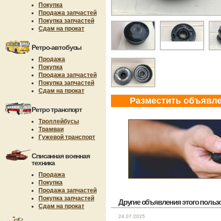
Покупка
Продажа запчастей
Покупка запчастей
Сдам на прокат
Ретро-автобусы
Продажа
Покупка
Продажа запчастей
Покупка запчастей
Сдам на прокат
Разместить объявл
Ретро транспорт
Троллейбусы
Трамваи
Гужевой транспорт
Списанная военная
техника
Продажа
Покупка
Продажа запчастей
Покупка запчастей
Другие объявления этого пользов
Сдам на прокат
24.07.2025