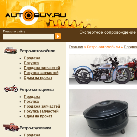
Поиск по сайту
Экспертное сопровождение 
Главная
» Ретро-автомобили »
Продаж
Ретро-автомобили
Продажа
Покупка
Продажа запчастей
Покупка запчастей
Сдам на прокат
Ретро-мотоциклы
Продажа
Покупка
Продажа запчастей
Покупка запчастей
Сдам на прокат
Ретро-грузовики
Продажа