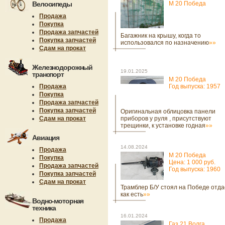
Велосипеды
М 20 Победа
Продажа
Покупка
Продажа запчастей
Багажник на крышу, когда то
Покупка запчастей
использовался по назначению
»»
Сдам на прокат
Железнодорожный
19.01.2025
транспорт
М 20 Победа
Продажа
Год выпуска: 1957
Покупка
Продажа запчастей
Покупка запчастей
Оригинальная облицовка панели
Сдам на прокат
приборов у руля , присутствуют
трещинки, к установке годная
»»
Авиация
14.08.2024
Продажа
М 20 Победа
Покупка
Цена: 1 000 руб.
Продажа запчастей
Год выпуска: 1960
Покупка запчастей
Сдам на прокат
Трамблер Б/У стоял на Победе отда
как есть
»»
Водно-моторная
техника
16.01.2024
Продажа
Газ 21 Волга.