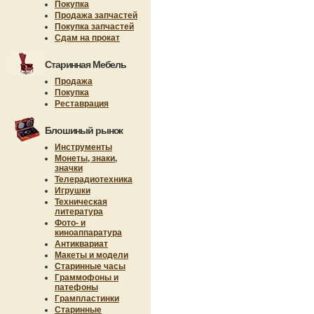
Покупка
Продажа запчастей
Покупка запчастей
Сдам на прокат
Старинная Мебель
Продажа
Покупка
Реставрация
Блошиный рынок
Инструменты
Монеты, знаки,
значки
Телерадиотехника
Игрушки
Техническая
литература
Фото- и
киноаппаратура
Антиквариат
Макеты и модели
Старинные часы
Граммофоны и
патефоны
Грампластинки
Старинные