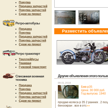
Покупка
Продажа запчастей
Покупка запчастей
Сдам на прокат
Ретро-автобусы
Продажа
Разместить объявле
Покупка
Продажа запчастей
Покупка запчастей
Сдам на прокат
Ретро транспорт
Троллейбусы
Трамваи
Гужевой транспорт
Другие объявления этого пользов
Списанная военная
техника
09.01.2018
Продажа
Бмв-р35
Покупка
Цена: 30 000 руб.
Продажа запчастей
Год выпуска: 1940
Покупка запчастей
Сдам на прокат
продаю колеса р 35 2 ранних . 2 поз
бензокран . все в отс
»»