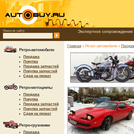
Поиск по сайту
Экспертное сопровождение 
Главная
» Ретро-автомобили »
Прода
Ретро-автомобили
Продажа
Покупка
Продажа запчастей
Покупка запчастей
Сдам на прокат
Ретро-мотоциклы
Продажа
Покупка
Продажа запчастей
Покупка запчастей
Сдам на прокат
Ретро-грузовики
Продажа