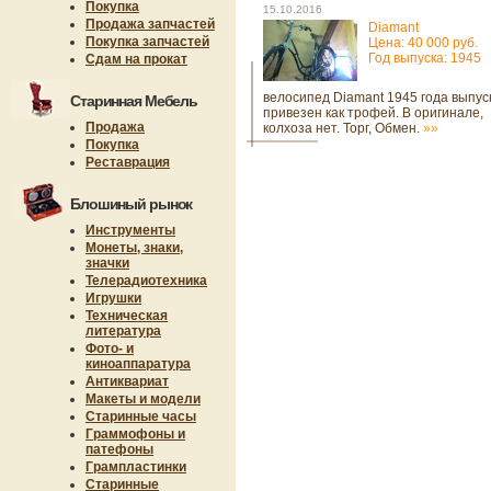
Покупка
15.10.2016
Продажа запчастей
Diamant
Покупка запчастей
Цена: 40 000 руб.
Год выпуска: 1945
Сдам на прокат
велосипед Diamant 1945 года выпус
Старинная Мебель
привезен как трофей. В оригинале,
Продажа
колхоза нет. Торг, Обмен.
»»
Покупка
Реставрация
Блошиный рынок
Инструменты
Монеты, знаки,
значки
Телерадиотехника
Игрушки
Техническая
литература
Фото- и
киноаппаратура
Антиквариат
Макеты и модели
Старинные часы
Граммофоны и
патефоны
Грампластинки
Старинные