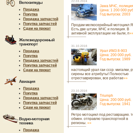
22.03.2024
Велосипеды
Jawa МЧС, полици
Продажа
Цена: 1 200 000 руб
Покупка
Год выпуска: 2003
Продажа запчастей
Покупка запчастей
Продам мелкосерийный мотоцикл Я
Сдам на прокат
Есть две штуки, МЧС и полиция. В
активной эксплуатации не были, п
»
Железнодорожный
транспорт
31.10.2016
Урал ИМЗ 8-903
Продажа
Цена: 200 000 руб.
Покупка
Год выпуска: 1989
Продажа запчастей
Покупка запчастей
настоящий урал гаи ссср. мигалки, р
Сдам на прокат
сирены все атрибуты! Полностью
отреставрирован, все работае
»»
Авиация
Продажа
23.10.2016
Покупка
Triumph
Продажа запчастей
Цена: 200 000 руб.
Покупка запчастей
Год выпуска: 1941
Сдам на прокат
Ретро мотоцикл под реставрацию. то
Водно-моторная
обмен. отправлю транспортной в
техника
регионы.
»»
Продажа