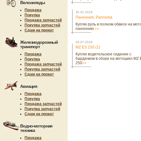
Велосипеды
Продажа
30.01.2018
Покупка
Паннония, Pannonia
Продажа запчастей
Куплю руль в полном обвесе на мот
Покупка запчастей
паноннию
»»
Сдам на прокат
Железнодорожный
26.07.2016
транспорт
MZ ES 250 (1)
Продажа
Куплю водительское сидение с
бардачком в сборе на мотоцикл MZ 
Покупка
250
»»
Продажа запчастей
Покупка запчастей
Сдам на прокат
Авиация
Продажа
Покупка
Продажа запчастей
Покупка запчастей
Сдам на прокат
Водно-моторная
техника
Продажа