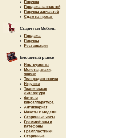
Покупка
Продажа запчастей
Покупка запчастей
Сдам на прокат
Старинная Мебель
Продажа
Покупка
Реставрация
Блошиный рынок
Инструменты
Монеты, знаки,
значки
Телерадиотехника
Игрушки
Техническая
литература
Фото- и
киноаппаратура
Антиквариат
Макеты и модели
Старинные часы
Граммофоны и
патефоны
Грампластинки
Старинные