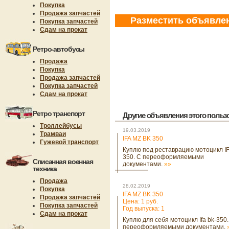
Покупка
Продажа запчастей
Разместить объявле
Покупка запчастей
Сдам на прокат
Ретро-автобусы
Продажа
Покупка
Продажа запчастей
Покупка запчастей
Сдам на прокат
Ретро транспорт
Другие объявления этого пользов
Троллейбусы
19.03.2019
Трамваи
IFA MZ BK 350
Гужевой транспорт
Куплю под реставрацию мотоцикл IF
350. С переоформляемыми
Списанная военная
документами.
»»
техника
Продажа
28.02.2019
Покупка
IFA MZ BK 350
Продажа запчастей
Цена: 1 руб.
Покупка запчастей
Год выпуска: 1
Сдам на прокат
Куплю для себя мотоцикл Ifa bk-350.
переоформляемыми документами.