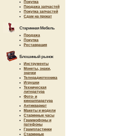
Покупка
Продажа запчастей
Покупка запчастей
Сдам на прокат
Старинная Мебель
Продажа
Покупка
Реставрация
Блошиный рынок
Инструменты
Монеты, знаки,
значки
Телерадиотехника
Игрушки
Техническая
литература
Фото- и
киноаппаратура
Антиквариат
Макеты и модели
Старинные часы
Граммофоны и
патефоны
Грампластинки
Старинные