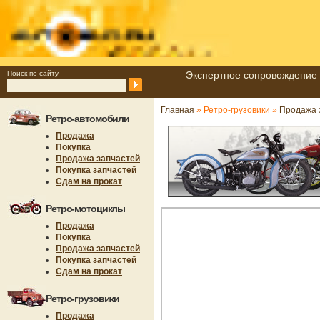
Поиск по сайту
Экспертное сопровождение 
Главная
» Ретро-грузовики »
Продажа 
Ретро-автомобили
Продажа
Покупка
Продажа запчастей
Покупка запчастей
Сдам на прокат
Ретро-мотоциклы
Продажа
Покупка
Продажа запчастей
Покупка запчастей
Сдам на прокат
Ретро-грузовики
Продажа