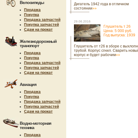
Велосипеды
Дигатель 1942 года в отличном
состоянии
»»
Продажа
Покупка
Продажа запчастей
29.06.2016
Покупка запчастей
Глушитель т 26
Сдам на прокат
Цена: 5 000 руб.
Год выпуска: 1939
Железнодорожный
транспорт
Глушитель от т26 в зборе с выхлоп
трубой. Корпус сгнил. Сварить новы
Продажа
корпус и будет рабочим
»»
Покупка
Продажа запчастей
Покупка запчастей
Сдам на прокат
Авиация
Продажа
Покупка
Продажа запчастей
Покупка запчастей
Сдам на прокат
Водно-моторная
техника
Продажа