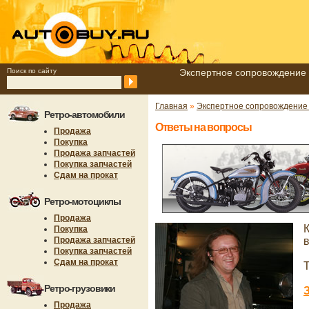
Поиск по сайту
Экспертное сопровождение 
Главная
»
Экспертное сопровождение
Ретро-автомобили
Ответы на вопросы
Продажа
Покупка
Продажа запчастей
Покупка запчастей
Сдам на прокат
Ретро-мотоциклы
Продажа
Покупка
Продажа запчастей
Покупка запчастей
Сдам на прокат
Т
Ретро-грузовики
Продажа