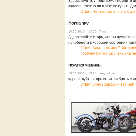
Здравствуйте, Игорь!Может помните де
коллега - можно ли в Москве купить Д
Ответ: Нет нельзя или это буд
Honda hr-v
18.05.2010. 13.20 Павел, ---
Здравствуйте Игорь, что вы думаете на
приобрести в хорошем состоянии тыся
Ответ: Альтернатива.Тайота ra
проблематично,уж очень она ре
покупка машины
18.05.2010. 13.14 андрей, ---
здравствуйте игорь.стоит ли брать ланс
Ответ: Очень хороший вариант,