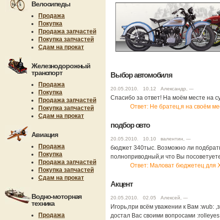
Велосипеды
Продажа
Покупка
Продажа запчастей
Покупка запчастей
Сдам на прокат
Железнодорожный
транспорт
Выбор автомобиля
Продажа
20.05.2010. 10.12 Александр, ---
Покупка
Спасибо за ответ! На моём месте на су
Продажа запчастей
Ответ: Не братец,я на своём ме
Покупка запчастей
Сдам на прокат
подбор овто
Авиация
20.05.2010. 10.10 валентин, ---
Продажа
бюджет 340тыс. Возможно ли подбрат
Покупка
полноприводный,и что Вы посоветует
Продажа запчастей
Ответ: Маловат бюджетец для 
Покупка запчастей
Сдам на прокат
Акцент
Водно-моторная
20.05.2010. 02.05 Алексей, ---
техника
Игорь,при всём уважении к Вам :wub: 
Продажа
достал Вас своими вопросами :rolleyes