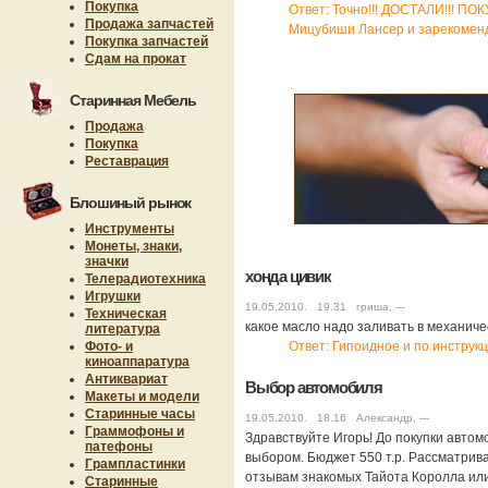
Покупка
Ответ: Точно!!! ДОСТАЛИ!!! 
Продажа запчастей
Мицубиши Лансер и зарекомендо
Покупка запчастей
Сдам на прокат
Старинная Мебель
Продажа
Покупка
Реставрация
Блошиный рынок
Инструменты
Монеты, знаки,
значки
хонда цивик
Телерадиотехника
Игрушки
19.05.2010. 19.31 гриша, ---
Техническая
какое масло надо заливать в механиче
литература
Фото- и
Ответ: Гипоидное и по инструкц
киноаппаратура
Антиквариат
Выбор автомобиля
Макеты и модели
Старинные часы
19.05.2010. 18.16 Александр, ---
Граммофоны и
Здравствуйте Игорь! До покупки автом
патефоны
выбором. Бюджет 550 т.р. Рассматрива
Грампластинки
отзывам знакомых Тайота Королла или
Старинные