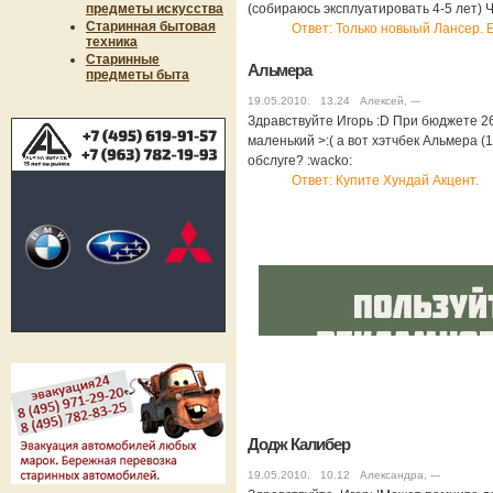
предметы искусства
(собираюсь эксплуатировать 4-5 лет)
Старинная бытовая
Ответ: Только новыый Лансер. 
техника
Старинные
Альмера
предметы быта
19.05.2010. 13.24 Алексей, ---
Здравствуйте Игорь :D При бюджете 260
маленький >:( а вот хэтчбек Альмера (
обслуге? :wacko:
Ответ: Купите Хундай Акцент.
Додж Калибер
19.05.2010. 10.12 Александра, ---