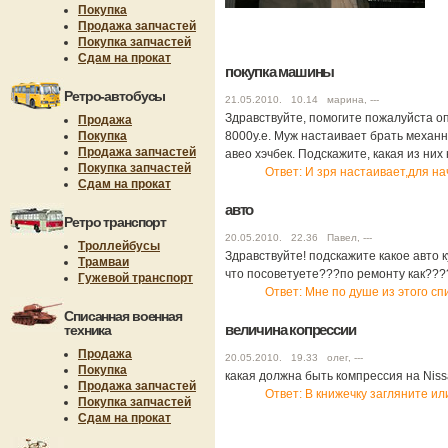
Покупка
Продажа запчастей
Покупка запчастей
Сдам на прокат
покупка машины
Ретро-автобусы
21.05.2010. 10.14 марина, ---
Здравствуйте, помогите пожалуйста оп
Продажа
Покупка
8000у.е. Муж настаивает брать механн
Продажа запчастей
авео хэчбек. Подскажите, какая из них
Покупка запчастей
Ответ: И зря настаивает,для н
Сдам на прокат
авто
Ретро транспорт
20.05.2010. 22.36 Павел, ---
Троллейбусы
Здравствуйте! подскажите какое авто 
Трамваи
что посоветуете???по ремонту как????
Гужевой транспорт
Ответ: Мне по душе из этого сп
Списанная военная
величина копрессии
техника
Продажа
20.05.2010. 19.33 олег, ---
Покупка
какая должна быть компрессия на Niss
Продажа запчастей
Ответ: В книжечку загляните ил
Покупка запчастей
Сдам на прокат