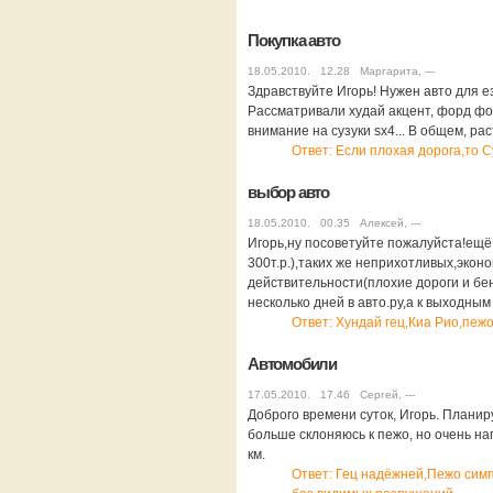
Покупка авто
18.05.2010. 12.28 Маргарита, ---
Здравствуйте Игорь! Нужен авто для е
Рассматривали худай акцент, форд фо
внимание на сузуки sx4... В общем, ра
Ответ: Если плохая дорога,то 
выбор авто
18.05.2010. 00.35 Алексей, ---
Игорь,ну посоветуйте пожалуйста!ещё х
300т.р.),таких же неприхотливых,эко
действительности(плохие дороги и бен
несколько дней в авто.ру,а к выходным 
Ответ: Хундай гец,Киа Рио,пеж
Автомобили
17.05.2010. 17.46 Сергей, ---
Доброго времени суток, Игорь. Планиру
больше склоняюсь к пежо, но очень н
км.
Ответ: Гец надёжней,Пежо симп